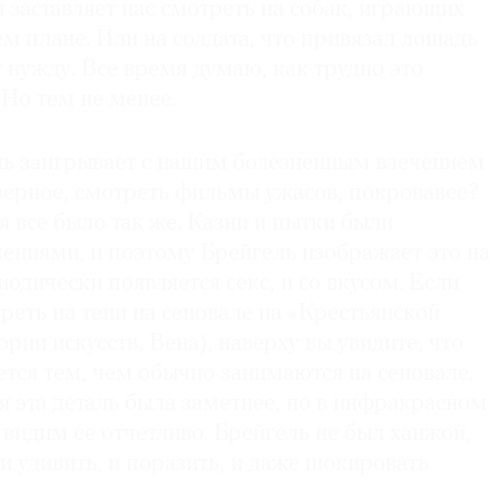
н заставляет нас смотреть на собак, играющих
нем плане. Или на солдата, что привязал лошадь
т нужду. Все время думаю, как трудно это
 Но тем не менее.
ль заигрывает с нашим болезненным влечением
аверное, смотреть фильмы ужасов, покровавее?
 все было так же. Казни и пытки были
ениями, и поэтому Брейгель изображает это на
иодически появляется секс, и со вкусом. Если
еть на тени на сеновале на «Крестьянской
рии искусств, Вена), наверху вы увидите, что
тся тем, чем обычно занимаются на сеновале.
 эта деталь была заметнее, но в инфракрасном
 видим ее отчетливо. Брейгель не был ханжой,
 и удивить, и поразить, и даже шокировать