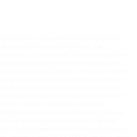
о наследия в Брюсселе, наша цель — научное
врация и консервация произведений искусства
ачения. Я возглавляю отдел фотографии и
ции. Мы делаем фотоснимки, рентгеновские и
картин и других произведений искусства,
усств в Вене с большим успехом проходит
, чтобы увидеть их глазами самого художника.
ейгель»
(до 13 января 2019 года), а во
 мастера, его творчеству будет посвящен весь
художником интересуются во всем мире, но
обили все рекорды. Почему в России так любят
аршего, фламандского художника, который
азад? Его родная культура очень далека от
о картинах так интересует русского зрителя?
 этом, а также о новейших открытиях,
ва Брейгеля и мастеров его круга, в Москву
лавных в мире специалистов по этой теме,
рри. По приглашению брюссельской ярмарки