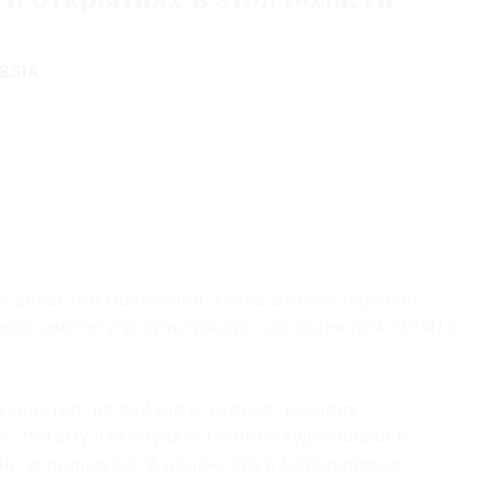
 и открытиях в этой области
SSIA
у династии Брейгелей, глава отдела научной
ого института культурного наследия (KIK-IRPA) в
авратор, но сейчас я, скорее, историк
к, потому что изучаю технику художников и
ни используют. Я делаю это в Королевском