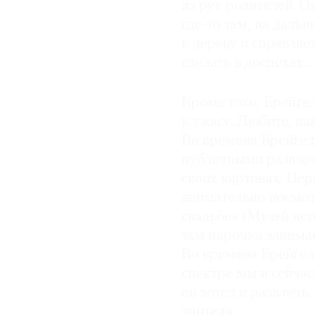
из рук родителей. О
где-то там, на даль
к дереву и справляе
сделать в доспехах…
Кроме того, Брейге
к ужасу. Любите, н
Во времена Брейгеля
публичными развлеч
своих картинах. Пер
внимательно посмотр
свадьбе» (Музей исто
там парочка занимае
Во времена Брейгеля
спектре мы и сейчас
он хотел и развлечь,
зрителя.