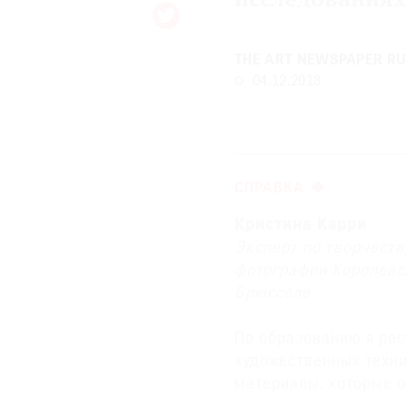
исследованиях
© 2021 The Art Newspaper Russia
THE ART NEWSPAPER RU
04.12.2018
СПРАВКА
Кристина Карри
Эксперт по творчеств
фотографии Королевск
Брюсселе
По образованию я рест
художественных техни
материалы, которые о