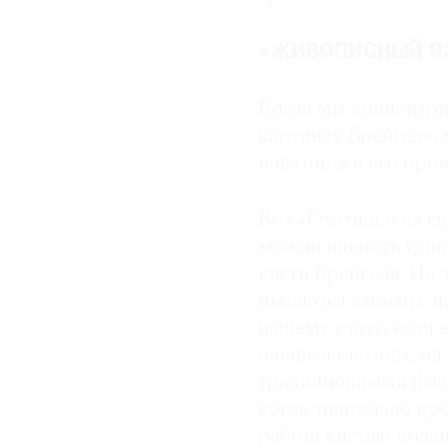
«ЖИВОПИСНЫЙ ЯЗ
Когда мы концентрир
картинах Брейгеля, 
новаторски его прои
Вот «Охотники на сн
можно оценить удив
кисти Брейгеля. На
пытаются загасить п
нашему глазу, если 
очень экономны, он
традиционными фла
когда тщательно про
работа кистью подан