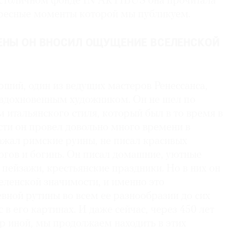
 столичном фонде IN ARTIBUS она прочитала
ресные моменты которой мы публикуем.
ЕНЫ ОН ВНОСИЛ ОЩУЩЕНИЕ ВСЕЛЕНСКОЙ
ший, один из ведущих мастеров Ренессанса,
вдохновенным художником. Он не шел по
итальянского стиля, который был в то время в
сти он провел довольно много времени в
ажал римские руины, не писал красивых
огов и богинь. Он писал домашние, уютные
пейзажи, крестьянские праздники. Но в них он
еленской значимости, и именно это
вной рутины во всем ее разнообразии до сих
 в его картинах. И даже сейчас, через 450 лет
ир иной, мы продолжаем находить в этих