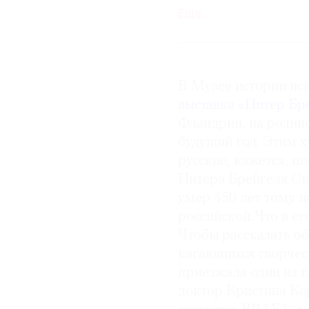
институте культурног
Еще…
исследование и реста
общенационального зн
аппаратной визуализа
инфракрасные снимки 
В Музее истории иск
необходимые для того
выставка «Питер Бр
Фландрии, на родине
будущий год. Этим 
русские, кажется, п
Питера Брейгеля Ст
умер 450 лет тому н
российской. Что в ег
Чтобы рассказать об
касающихся творчест
приезжала один из г
доктор Кристина Ка