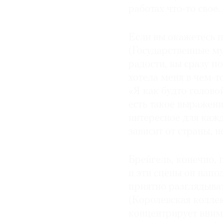
работах что-то свое.
Если вы окажетесь 
(Государственные му
радости, вы сразу п
хотела меня в чем-то
«Я как будто голово
есть такое выражени
интересное для кажд
зависит от страны, н
Брейгель, конечно,
и эти сцены он напо
приятно разглядыва
(Королевская колле
концентрирует вним