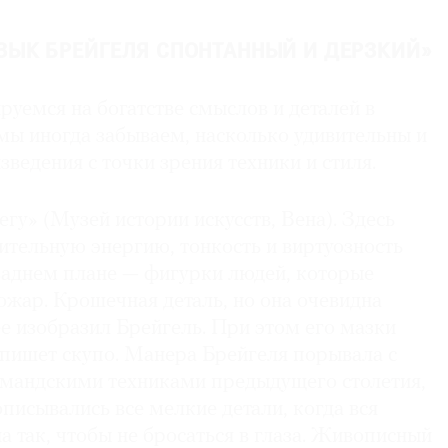
ЫК БРЕЙГЕЛЯ СПОНТАННЫЙ И ДЕРЗКИЙ»
уемся на богатстве смыслов и деталей в
мы иногда забываем, насколько удивительны и
зведения с точки зрения техники и стиля.
егу» (Музей истории искусств, Вена). Здесь
ительную энергию, тонкость и виртуозность
 заднем плане — фигурки людей, которые
ожар. Крошечная деталь, но она очевидна
ее изобразил Брейгель. При этом его мазки
 пишет скупо. Манера Брейгеля порывала с
мандскими техниками предыдущего столетия,
писывались все мелкие детали, когда вся
а так, чтобы не бросаться в глаза. Живописный