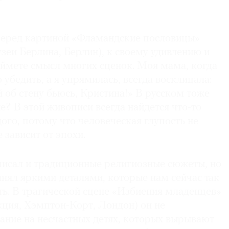
перед картиной «Фламандские пословицы»
зеи Берлина, Берлин), к своему удивлению и
оймете смысл многих сценок. Моя мама, когда
 убедить, а я упрямилась, всегда восклицала:
й об стену бьюсь, Кристина!» В русском тоже
е? В этой живописи всегда найдется что-то
ого, потому что человеческая глупость не
е зависит от эпохи.
 писал и традиционные религиозные сюжеты, но
лнял яркими деталями, которые нам сейчас так
ть. В трагической сцене «Избиения младенцев»
кция, Хэмптон-Корт, Лондон) он не
ание на несчастных детях, которых вырывают