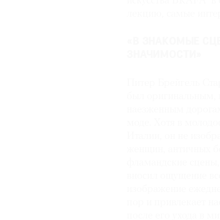
искусства BRAFA в
лекцию, самые инте
«В ЗНАКОМЫЕ СЦ
ЗНАЧИМОСТИ»
Питер Брейгель Стар
был оригинальным, 
наезженным дорогам 
моде. Хотя в молодо
Италии, он не изобр
женщин, античных б
фламандские сцены, 
вносил ощущение вс
изображение ежедне
пор и привлекает нас
после его ухода в м