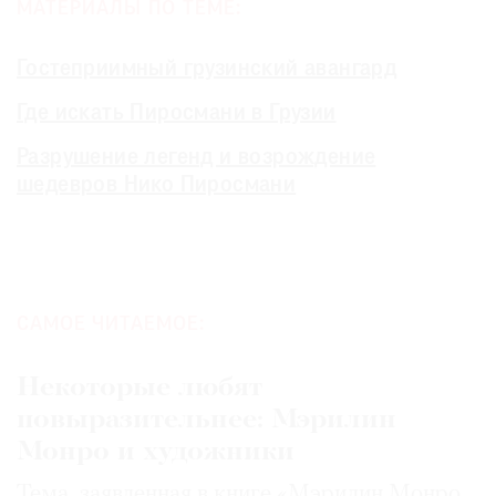
МАТЕРИАЛЫ ПО ТЕМЕ:
Гостеприимный грузинский авангард
Где искать Пиросмани в Грузии
Разрушение легенд и возрождение
шедевров Нико Пиросмани
САМОЕ ЧИТАЕМОЕ:
Некоторые любят
повыразительнее: Мэрилин
Монро и художники
Тема, заявленная в книге «Мэрилин Монро.