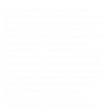
Куратор выставки и художественный
директор Фонда Винсента ван Гога в Арле
Бис Кюриже познакомилась с творчеством
Пиросмани и увлеклась им в 1988 году
в Тбилиси, посетив Государственный музей
искусств Грузии. «Пиросмани не был
авангардистом, — говорит Кюриже. — Он
работал на заказ для владельцев духанов
и трактиров. Но это потрясающие работы,
написанные очень быстро и в характерном
для художника-примитивиста лаконичном
стиле». Венская выставка организована
Фондом Винсента ван Гога в Арле,
а большинство работ на ней — из
Государственного музея искусств Грузии.