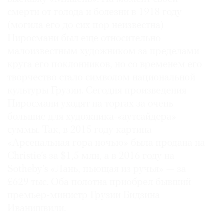
смерти от голода и болезни в 1918 году
(могила его до сих пор неизвестна)
Пиросмани был еще относительно
малоизвестным художником за пределами
©
2021
круга его поклонников, но со временем его
The
творчество стало символом национальной
Art
культуры Грузии. Сегодня произведения
Newspaper
Пиросмани уходят на торгах за очень
Russia
большие для художника-«аутсайдера»
суммы. Так, в 2015 году картина
«Арсенальная гора ночью» была продана на
Christie’s за $1,5 млн, а в 2016 году на
Sotheby’s «Лань, пьющая из ручья» — за
£629 тыс. Оба полотна приобрел бывший
премьер-министр Грузии Бидзина
Иванишвили.