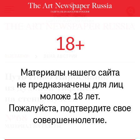
НОВОСТИ
18+
ВЫСТАВКИ
РЕСТАВРАЦИЯ
ВЫСТАВКИ
ВЕНА АВСТРИЯ
КНИГИ
Материалы нашего сайта
ПО
Путь Нико Пиросмани:
ПУТИ
не предназначены для лиц
из духанов Тифлиса
РЕЙТИНГ
моложе 18 лет.
МУЗЕЕВ
на стены музеев
РОСКОШЬ
Пожалуйста, подтвердите свое
№68
ПРИГЛАШЕНИЯ
совершеннолетие.
МАТЕРИАЛ ИЗ ГАЗЕТЫ