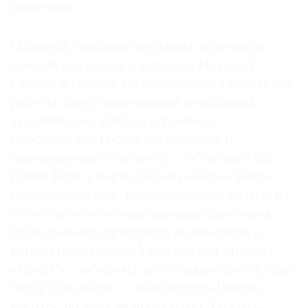
политики.
Пожалуй, наиболее цельным получился
темный зал видео, в котором Николай
Смирнов собрал, по выражению Светлякова,
работы «фрустрированных российских
художников». «Образ огромного
пространства России захватывает и
одновременно угнетает», — объясняет он.
Елена Берг в черно-белой работе «Тайга»
поглаживает мех, напоминающий снятые из
космоса бесконечные таежные просторы,
будто пытаясь приручить необъятную и
непонятную страну. Участник арт-группы
«Вверх!» , забираясь на возвышенности, ищет
точку для взлета — скандирует: «Россия,
вверх!», но чуда не происходит. Герою —