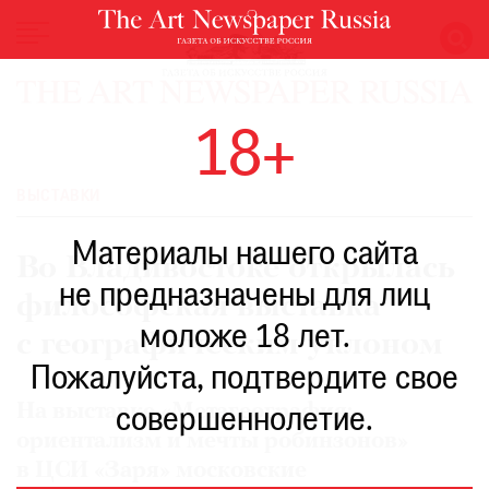
НОВОСТИ
18+
ВЫСТАВКИ
РЕСТАВРАЦИЯ
ВЫСТАВКИ
КНИГИ
Материалы нашего сайта
ПО
Во Владивостоке открылась
ПУТИ
не предназначены для лиц
философская выставка
РЕЙТИНГ
моложе 18 лет.
МУЗЕЕВ
с географическим уклоном
РОСКОШЬ
Пожалуйста, подтвердите свое
ПРИГЛАШЕНИЯ
На выставке «Метагеография:
совершеннолетие.
ориентализм и мечты робинзонов»
в ЦСИ «Заря» московские