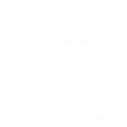
государственной картинной галереи. По
мнению Светлякова, искусство здесь
медитативно, художники хотят не осмыслить
пространство, а раствориться в нем.
Живописец-капитан Николай Штуккенберг
во время долгих плаваний пишет
умиротворенные пейзажи; Виктор Федоров
в своих полуабстрактных работах выбирает
точку зрения из-под воды. Многие становятся
добровольными робинзонами, поселяются
на многочисленных островах Японского
моря. От чего именно они бегут, кураторы
предпочитают не уточнять. Рукописные
атласы робинзона Александра Казанцева,
стилизованные под средневековые
иллюминированные манускрипты, выглядят
изящной забавой интеллектуала и эстета —