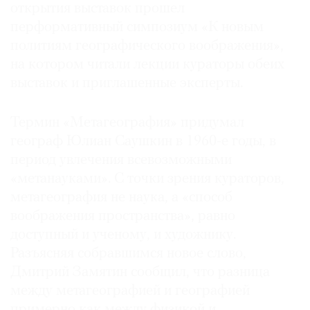
открытия выставок прошел
перформативный симпозиум «К новым
политиям географического воображения»,
на котором читали лекции кураторы обеих
выставок и приглашенные эксперты.
Термин «Метагеография» придумал
географ Юлиан Саушкин в 1960-е годы, в
период увлечения всевозможными
«метанауками». С точки зрения кураторов,
метагеография не наука, а «способ
воображения пространства», равно
доступный и ученому, и художнику.
Разъясняя собравшимся новое слово,
Дмитрий Замятин сообщил, что разница
между метагеографией и географией
примерно как между физикой и