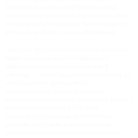
Гончаровой из собрания Третьяковской
галереи (впрочем, по-своему логично: если
уж осмыслять собственное место в мире, то
не только на Земле, но и во Вселенной).
При этом труды первопроходцев кураторы
мерят аршином эпохи постправды и
информационных войн: карты, как и
картины, — способ не документирования, но
«воображения» пространства,
государственные границы условны,
пропаганда всепроникающа и вечна. Рядом с
подлинными картами XVIII века
демонстрируется карта-лубок того же
времени, популярно рассказывавшая
простонародью новости международной