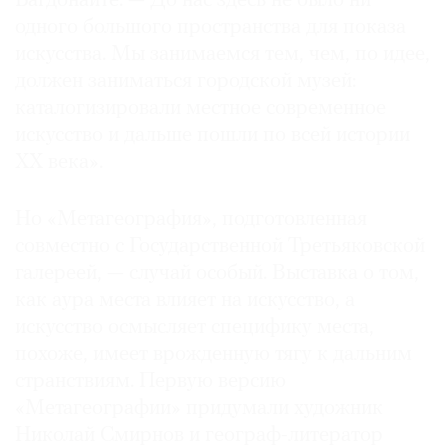
Багдонайте. — До нас здесь не было ни
Где
одного большого пространства для показа
найти
искусства. Мы занимаемся тем, чем, по идее,
газету
должен заниматься городской музей:
каталогизировали местное современное
Контакты
редакции
искусство и дальше пошли по всей истории
XX века».
Авторы
Медиакит
Но «Метагеография», подготовленная
Mediakit
совместно с Государственной Третьяковской
галереей, — случай особый. Выставка о том,
как аура места влияет на искусство, а
искусство осмысляет специфику места,
похоже, имеет врожденную тягу к дальним
странствиям. Первую версию
«Метагеографии» придумали художник
Николай Смирнов и географ-литератор