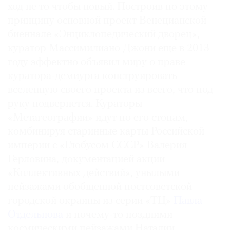
ход не то чтобы новый. Построив по этому
принципу основной проект Венецианской
биеннале «Энциклопедический дворец»,
куратор Массимилиано Джони еще в 2013
году эффектно объявил миру о праве
куратора-демиурга конструировать
вселенную своего проекта из всего, что под
руку подвернется. Кураторы
«Метагеографии» идут по его стопам,
комбинируя старинные карты Российской
империи с «Глобусом СССР» Валерия
Герловина, документацией акции
«Коллективных действий», унылыми
пейзажами обобщенной постсоветской
городской окраины из серии «ТЦ»
Павла
Отдельнова
и почему-то поздними
космическими пейзажами Наталии