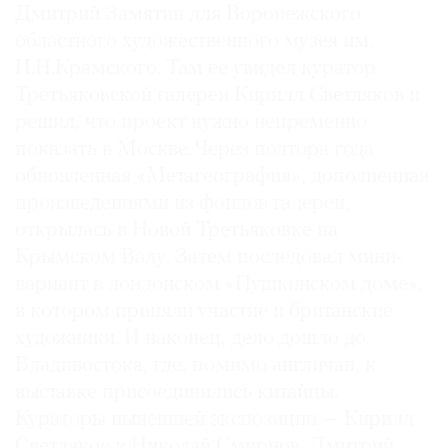
Дмитрий Замятин для Воронежского
областного художественного музея им.
И.Н.Крамского. Там ее увидел куратор
Третьяковской галереи Кирилл Светляков и
©
решил, что проект нужно непременно
2021
показать в Москве. Через полтора года
The
обновленная «Метагеография», дополненная
Art
произведениями из фондов галереи,
Newspaper
открылась в Новой Третьяковке на
Russia
Крымском Валу. Затем последовал мини-
вариант в лондонском «Пушкинском доме»,
в котором приняли участие и британские
художники. И наконец, дело дошло до
Владивостока, где, помимо англичан, к
выставке присоединились китайцы.
Кураторы нынешней экспозиции — Кирилл
Светляков и Николай Смирнов. Дмитрий