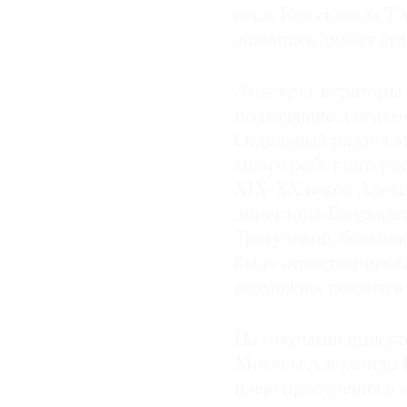
века. Как сказала T
живопись делает кру
Этот круг кураторы 
подходящие для атм
Отдельный раздел э
много работ интере
XIX–XX веков Алекс
директора Государс
Трегуловой, большое
было отреставрирова
возможно, появится 
На открытии присут
Москвы Александр Ки
идею проведения в 