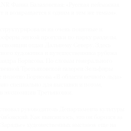
ANR Фаина Балаховская: «Русская пейзажная
г и возвращается к одним и тем же темам».
структурировали на очень понятные и
осферы легкой прогулки по парку разделы.
кспозиции отдан Дальнему Северу. Здесь
сного художника и путешественника рубежа
андра Борисова. По словам генерального
твенной Третьяковской галереи Зельфиры
 полотно Борисова «В области вечного льда»
но специально для выставки и потом,
в экспозиции Третьяковки.
ствовал руководитель Департамента культуры
бовский. Как выяснилось, это он боролся за
«Зарядье» художественных выставок еще на