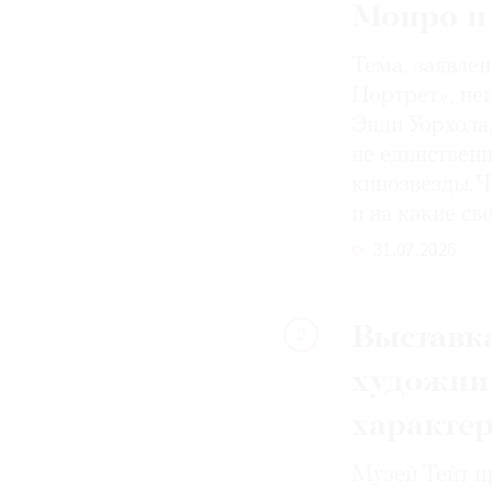
Монро и
Тема, заявле
Портрет», не
Энди Уорхола
не единствен
кинозвезды. Ч
и на какие с
31.07.2026
Выставка
2
художни
характе
Музей Тейт п