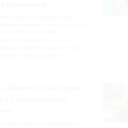
 художники
нная в книге «Мэрилин Монро.
избежно вызывает в памяти работы
, но вообще-то он был
ным, кто использовал образ
итатели узнают о том, кого еще
вершения она вдохновила
 Джеймса Уистлера,
ка с задиристым
ром
роливает свет на «невероятное