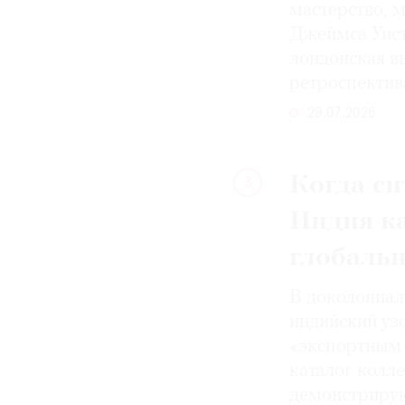
мастерство, 
Джеймса Уист
лондонская вы
ретроспектив
29.07.2026
Когда си
3
Индия к
глобаль
В доколониал
индийский уз
«экспортным 
каталог колле
демонстрирую