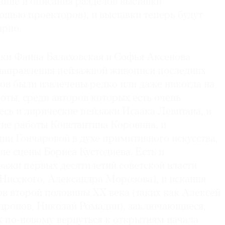
ание и описания разделов выставки
ощью проекторов), и выставки теперь будут
ярно.
ки Фаина Балаховская и Софья Аксенова
направления пейзажной живописи последних
ков были извлечены редко или даже никогда на
ты, среди авторов которых есть очень
есь и лирические пейзажи Исаака Левитана, и
ие работы Константина Коровина, и
ии Гончаровой в духе примитивного искусства,
ие сцены Бориса Кустодиева. Есть и
зажи первых десятилетий советской власти
Нисского, Александра Морозова), и искания
в второй половины XX века (таких как Алексей
дронов, Николай Ромадин), заключающиеся,
х по-новому вернуться к открытиям начала