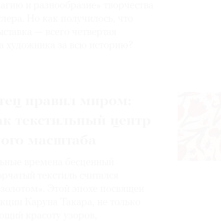
магию и разнообразие» творчества
лера. Но как получилось, что
ставка — всего четвертая
а художника за всю историю?
тец правил миром:
ак текстильный центр
ного масштаба
ьные времена бесценный
орчатый текстиль считался
золотом». Этой эпохе посвящен
кции Каруна Такара, не только
щий красоту узоров,