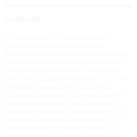
ОСТАФЬЕВО
У подмосковного Остафьева давняя
литературная история: при князьях
Вяземских здесь бывал Василий Жуковский,
а Николай Карамзин, женатый на одной из
дочерей Андрея Вяземского, писал здесь
«Историю государства Российского» — ему
посвящена персональная экспозиция.
«Русским Парнасом», по легенде, липовую
аллею остафьевского парка окрестил
Александр Сергеевич Пушкин, и сейчас все
еще можно пройтись между теми же
деревьями, под которыми гулял поэт. В
августе в Остафьеве пройдет фестиваль