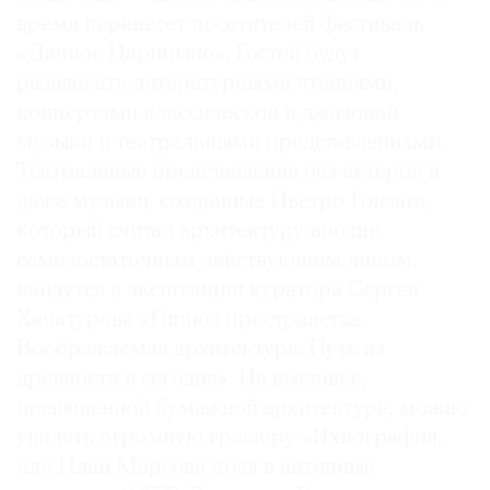
время перенесет посетителей фестиваль
Где
найти
«Дачное Царицыно». Гостей будут
газету
развлекать литературными чтениями,
концертами классической и джазовой
Контакты
музыки и театральными представлениями.
редакции
Театральные представления без актеров и
Авторы
даже музыки, созданные Пьетро Гонзага,
Медиакит
который считал архитектуру вполне
Mediakit
самодостаточным действующим лицом,
найдутся в экспозиции куратора Сергея
Хачатурова «Гипноз пространства.
Воображаемая архитектура. Путь из
древности в сегодня». На выставке,
посвященной бумажной архитектуре, можно
увидеть огромную гравюру «Ихнография,
или План Марсова поля в античные