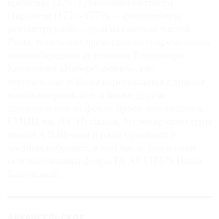
времена» (1757) Джованни Баттисты
Пиранези (1720–1779) — фантазийную
реконструкцию одной из главных частей
Рима, тотальную инсталляцию современного
©
новосибирского художника Владимира
2021
Карташова «Кибербарокко», где
The
театральные образы пересекаются с миром
Art
компьютерных игр, а также другие
Newspaper
произведения из фонда музея-заповедника,
Russia
ГМИИ им. А.С.Пушкина, Музея архитектуры
имени А.В.Щусева и ряда музейных и
частных собраний, в том числе коллекции
основательницы фонда IN ARTIBUS Инны
Баженовой.