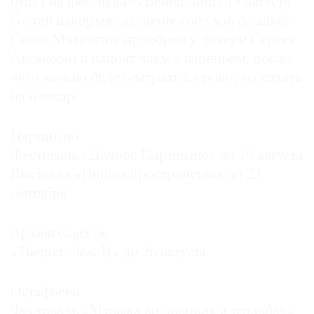
будут на фестивале «Венец лета» 19 августа.
Гостей накормят аксаковской ухой (усадьбу
Савва Мамонтов приобрел у дочери Сергея
Аксакова) и напоят чаем с вареньем, после
чего можно будет сыграть в крокет и сходить
на пленэр.
Царицыно
Фестиваль «Дачное Царицыно» до 19 августа
Выставка «Гипноз пространства» до 23
сентября
Архангельское
«Тьеполо-fest II» до 26 августа
Остафьево
Фестиваль «Музыка во дворцах и усадьбах»