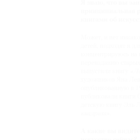
Я знаю, что вы за
принципиальная 
книгами об искусс
Может, и нет никако
детей, подходят и д
концентрируюсь на 
переизданию старых
выпустили книгу
«Л
художников Яна Лев
опубликованную в 19
публиковали книги
детскую книгу Эль 
квадрата»
.
А какие вы видит
искусстве сейчас?