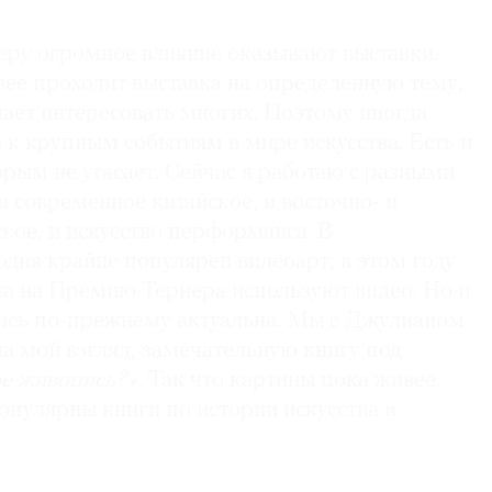
еру огромное влияние оказывают выставки.
зее проходит выставка на определенную тему,
нает интересовать многих. Поэтому иногда
к крупным событиям в мире искусства. Есть и
орым не угасает. Сейчас я работаю с разными
и современное китайское, и восточно- и
кое, и искусство перформанса. В
дня крайне популярен видеоарт, в этом году
та на Премию Тернера используют видео. Но и
ись по-прежнему актуальна. Мы с Джулианом
на мой взгляд, замечательную книгу под
ое живопись?»
. Так что картины пока живее
опулярны книги по истории искусства и