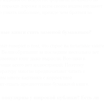
ят гораздо дороже и всем своим видом внушают
 узнать побольше, прежде чем браться за
нные книги
стать заменой бумажным?
ыт говорит о том, что спрос на печатные книги
 Великобритании за последние несколько лет
ванных книг даже выросли. Все-таки в
 чаще всего нет иллюстраций. Поэтому
ературу многие предпочитают читать с
а вы ищете картинки с корректной
ит отдать предпочтение бумажной книге.
е популярны у широкой публики? Есть
ли