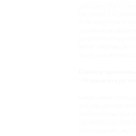
«История искусства
Берджера
(обе вышл
полезны до сих пор,
специализированных
дают такого широког
некое введение, ко
погрузиться в искусс
Какими принципам
«Основы искусств
Наши книги очень д
любому, вам не пон
любую страницу и уз
предполагают опред
повествование, исто