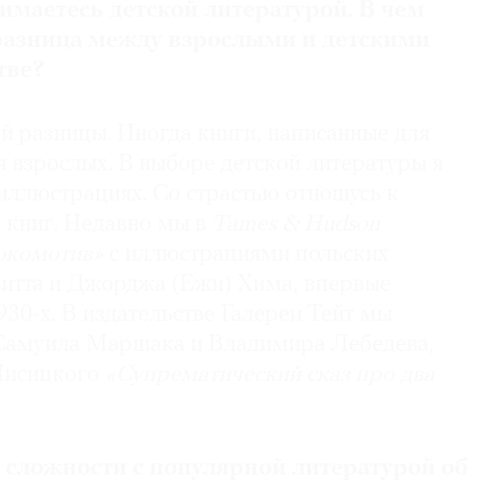
нимаетесь
детской литературой. В чем
разница
между взрослыми и детскими
тве?
й разницы. Иногда книги, написанные для
ля взрослых. В выборе детской литературы я
иллюстрациях. Со страстью отношусь к
 книг. Недавно мы в
Tames & Hudson
окомотив»
с иллюстрациями польских
итта и Джорджа (Ежи) Хима, впервые
30-х. В издательстве Галереи Тейт мы
 Самуила Маршака
и Владимира Лебедева,
Лисицкого
«Супрематический сказ про два
е сложности
с популярной литературой об