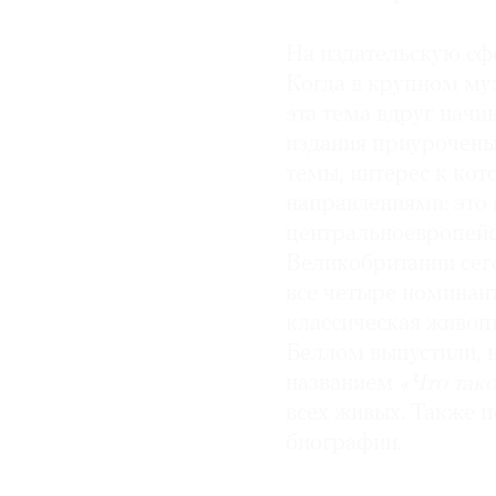
На издательскую сф
Когда в крупном му
эта тема вдруг начи
издания приурочены 
темы, интерес к кот
направлениями: это 
центральноевропейс
Великобритании сего
все четыре номинан
классическая живоп
Беллом
выпустили, 
названием
«Что так
всех живых. Также п
биографии.