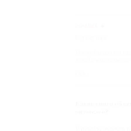
© 2021 The Art Newspaper Russia
СПРАВКА
Роджер Торп
Главный редактор изд
детей в издательстве
Еще…
C 2002 по 2014 год
Тейт. Создатель сери
Ad Marginem
.
Какие книги об и
читателей?
В первую очередь т