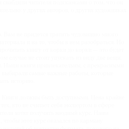
и снабдили читателя подсказками о том, что он
тельно: у других авторов, о других художниках
. Вам не придется тратить чудовищно много
атериала и на то, чтобы в нем разобраться. Но
 прочитать книгу от корки до корки — это будет
ом случае не стоит упускать из виду две вещи.
н. Наши книги привлекательны, с прекрасными
 выбирали самые важные работы, которые
ать историю.
а. Книги должны быть доступными. Цена крайне
тех, кто не считает себя экспертом в сфере
татели хотят получить вводный курс. Наша
к, чтобы этот курс оказался по карману
 изданий об искусстве формата, похожего на