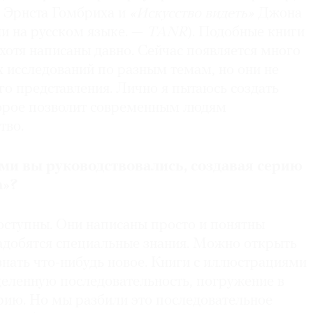
»
Эрнста Гомбриха и
«Искусство видеть»
Джона
и на русском языке. —
TANR
). Подобные книги
 хотя написаны давно. Сейчас появляется много
 исследований по разным темам, но они не
о представления. Лично я пытаюсь создать
торое позволит современным людям
тво.
и вы руководствовались, создавая
серию
а»?
оступны. Они написаны просто и понятны
адобятся специальные знания. Можно открыть
нать что-нибудь новое. Книги с иллюстрациями
еленную последовательность, погружение в
рию. Но мы разбили это последовательное