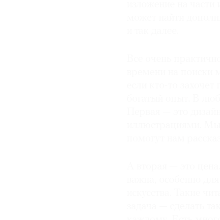
изложение на части 
может найти дополни
и так далее.
Все очень практично
времени на поиски м
если кто-то захочет
богатый опыт. В люб
Первая — это дизай
иллюстрациями. Мы
помогут нам рассказ
А вторая — это цен
важна, особенно для 
искусства. Такие чи
задача — сделать та
каждому. Есть много