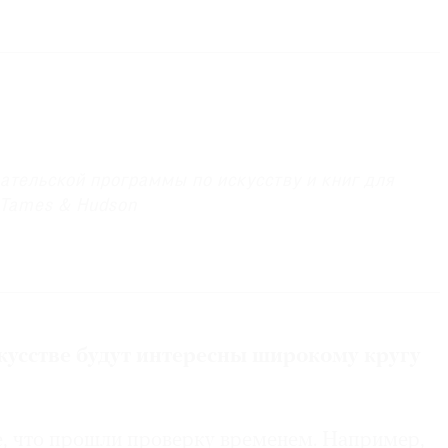
ательской программы по искусству и книг для
 Tames & Hudson
был директором издательской программы Галереи
и
«Основы искусства»
, выходящей в издательстве
скусстве будут интересны широкому
кругу
е, что прошли проверку временем. Например,