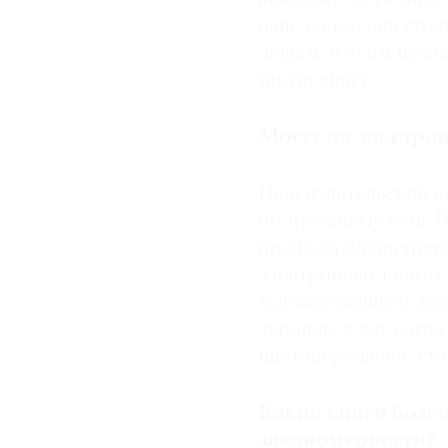
наш, но все они сто
людям, что им нужно
такую книгу.
Могут ли электро
Наш издательский оп
по-прежнему есть. В
продажи иллюстриро
электронных книгах
художественную лит
экранов, а вот когд
цветопередачей, сто
Какие книги боле
закономерности?