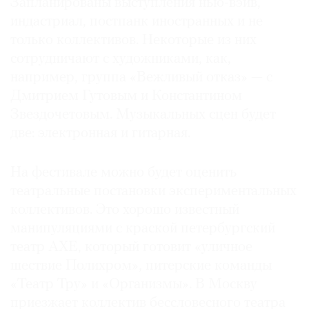
Запланированы выступления нью-вэйв,
Где
индастриал, постпанк иностранных и не
найти
только коллективов. Некоторые из них
газету
сотрудничают с художниками, как,
например, группа «Вежливый отказ» — с
Контакты
редакции
Дмитрием Гутовым и Константином
Авторы
Звездочетовым. Музыкальных сцен будет
две: электронная и гитарная.
Медиакит
Mediakit
На фестивале можно будет оценить
театральные постановки экспериментальных
коллективов. Это хорошо известный
манипуляциями с краской петербургский
театр АХЕ, который готовит «уличное
шествие Полихром», питерские команды
«Театр Тру» и «Организмы». В Москву
приезжает коллектив бессловесного театра