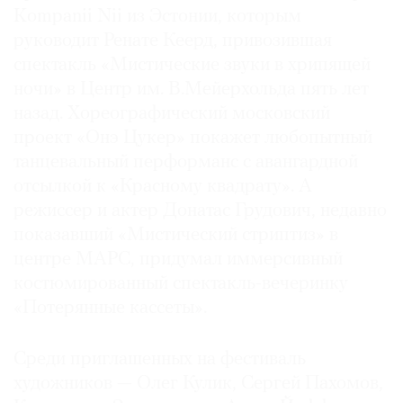
Kompanii Nii из Эстонии, которым
руководит Ренате Кеерд, привозившая
спектакль «Мистические звуки в хрипящей
ночи» в Центр им. В.Мейерхольда пять лет
©
назад. Хореографический московский
2021
проект «Онэ Цукер» покажет любопытный
The
танцевальный перформанс с авангардной
Art
отсылкой к «Красному квадрату». А
Newspaper
Russia
режиссер и актер Донатас Грудович, недавно
показавший «Мистический стриптиз» в
центре МАРС, придумал иммерсивный
костюмированный спектакль-вечеринку
«Потерянные кассеты».
Среди приглашенных на фестиваль
художников — Олег Кулик, Сергей Пахомов,