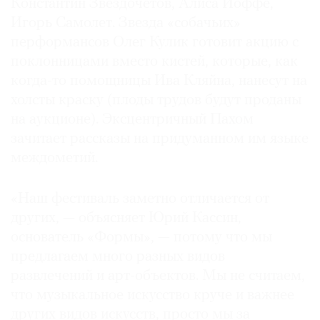
Константин Звездочетов, Алиса Йоффе,
Игорь Самолет. Звезда «собачьих»
перформансов Олег Кулик готовит акцию с
поклонницами вместо кистей, которые, как
когда-то помощницы Ива Кляйна, нанесут на
холсты краску (плоды трудов будут проданы
на аукционе). Эксцентричный Пахом
зачитает рассказы на придуманном им языке
междометий.
«Наш фестиваль заметно отличается от
других, — объясняет Юрий Кассин,
основатель «Формы», — потому что мы
предлагаем много разных видов
развлечений и арт-объектов. Мы не считаем,
что музыкальное искусство круче и важнее
других видов искусств, просто мы за