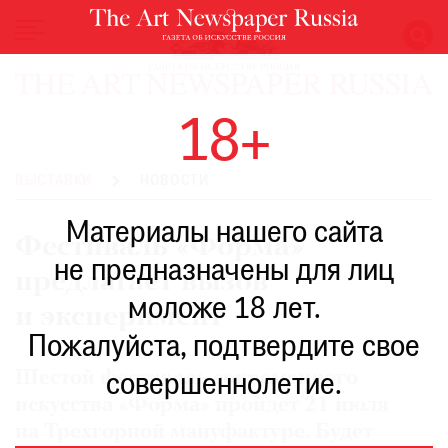
НОВОСТИ
18+
ВЫСТАВКИ
РЕСТАВРАЦИЯ
ВЫСТАВКИ
НОВОСТИ
КНИГИ
Материалы нашего сайта
ПО
Фестиваль «Форма»
ПУТИ
не предназначены для лиц
предлагает вызов
РЕЙТИНГ
моложе 18 лет.
МУЗЕЕВ
и эксперимент
РОСКОШЬ
Пожалуйста, подтвердите свое
ПРИГЛАШЕНИЯ
Шестой фестиваль современного
совершеннолетие.
искусства «Форма» пройдет 21 июля
на Трехгорной мануфактуре. Будет