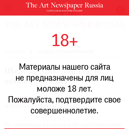
НОВОСТИ
18+
ВЫСТАВКИ
РЕСТАВРАЦИЯ
НОВОСТИ
ЛОНДОН ВЕЛИКОБРИТАНИЯ
КНИГИ
Материалы нашего сайта
ПО
Шедевр Микеланджело
ПУТИ
не предназначены для лиц
вновь переехал
РЕЙТИНГ
моложе 18 лет.
МУЗЕЕВ
№65
РОСКОШЬ
Пожалуйста, подтвердите свое
МАТЕРИАЛ ИЗ ГАЗЕТЫ
ПРИГЛАШЕНИЯ
совершеннолетие.
Величайшая реликвия Великобритании