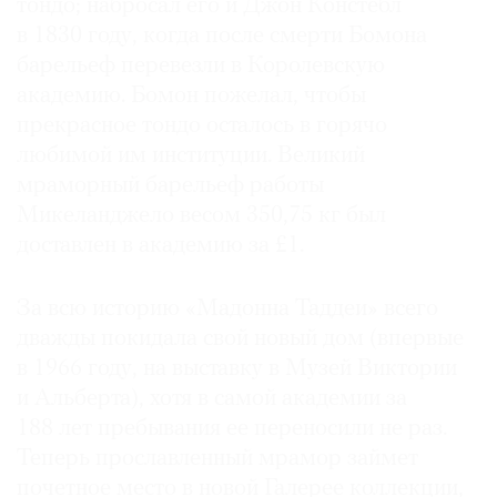
тондо; набросал его и Джон Констебл
в 1830 году, когда после смерти Бомона
барельеф перевезли в Королевскую
академию. Бомон пожелал, чтобы
прекрасное тондо осталось в горячо
любимой им институции. Великий
мраморный барельеф работы
Микеланджело весом 350,75 кг был
доставлен в академию за £1.
За всю историю «Мадонна Таддеи» всего
дважды покидала свой новый дом (впервые
в 1966 году, на выставку в Музей Виктории
и Альберта), хотя в самой академии за
188 лет пребывания ее переносили не раз.
Теперь прославленный мрамор займет
почетное место в новой Галерее коллекции,