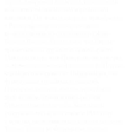
сэром Джорджем Бомоном, талантливым
пейзажистом-любителем и ценителем
живописи. Он, в свою очередь, приобрел ее
в Риме у французского художника-
неоклассициста и коллекционера Жан-
Батиста Викара. Кроме того, что Викару
принадлежало крупное собрание работ
Микеланджело, при Наполеоне он отвечал
за вывоз произведений искусства из Италии,
Франции и австрийских Нидерландов для
французских музейных коллекций.
И конечно, воспользовался служебным
положением, чтобы добыть работы
Микеланджело для себя. Хотя потом
утверждал, что купил тондо в 1812 году
у прямых наследников владельцев палаццо
Таддео Таддеи во Флоренции, где оно