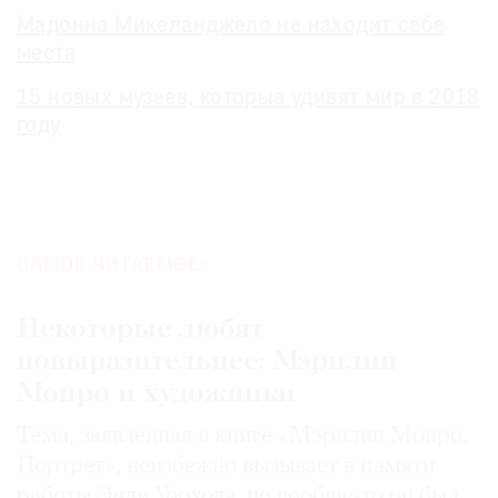
Мадонна Микеланджело не находит себе
места
15 новых музеев, которые удивят мир в 2018
году
САМОЕ ЧИТАЕМОЕ:
Некоторые любят
повыразительнее: Мэрилин
Монро и художники
Тема, заявленная в книге «Мэрилин Монро.
Портрет», неизбежно вызывает в памяти
работы Энди Уорхола, но вообще-то он был