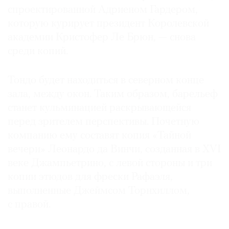
спроектированной Адриеном Гардером,
которую курирует президент Королевской
академии Кристофер Ле Брюн, — снова
среди копий.
Тондо будет находиться в северном конце
зала, между окон. Таким образом, барельеф
станет кульминацией раскрывающейся
перед зрителем перспективы. Почетную
компанию ему составят копия «Тайной
вечери» Леонардо да Винчи, созданная в XVI
веке Джампьетрино, с левой стороны и три
копии этюдов для фрески Рафаэля,
выполненные Джеймсом Торнхиллом,
с правой.