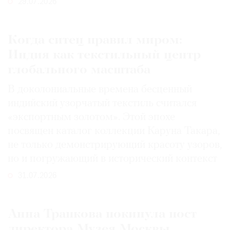
29.07.2026
Когда ситец правил миром:
Индия как текстильный центр
глобального масштаба
В доколониальные времена бесценный
индийский узорчатый текстиль считался
«экспортным золотом». Этой эпохе
посвящен каталог коллекции Каруна Такара,
не только демонстрирующий красоту узоров,
но и погружающий в исторический контекст
31.07.2026
Анна Трапкова покинула пост
директора Музея Москвы