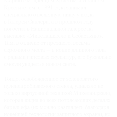
Марию с младенцем Христом и Иоанном
Где
Крестителем, с 1991 года занимал
найти
специально отведенную нишу у входа
газету
в Галереи Саклера, а в прошлом году
погостил в Национальной галерее на
Контакты
редакции
выставке «Микеланджело и Себастьяно».
Авторы
Там, в отличие от прежнего, весьма
скромного места — в конце длинного зала
Медиакит
с рядами гипсовых скульптур, его буквально
Mediakit
смогли увидеть в новом свете.
Тондо, освобожденное от зеленоватого
пуленепробиваемого стекла, удивляло не
только виртуозной техникой Микеланджело,
которая видна во всех потрясающих деталях
барельефа (их можно разглядеть благодаря
новейшей технологии защитного экрана), но