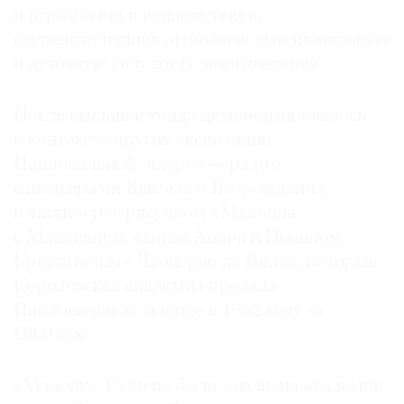
и игрой света и нежных теней,
сосредоточивших огромную эмоциональную
и духовную силу этого произведения.
©
После выставки тондо демонстрировалось
2021
в контексте других экспозиций
The
Национальной галереи — рядом
Art
Newspaper
с шедеврами Высокого Возрождения,
Russia
в частности с рисунком «Мадонна
с Младенцем, святой Анной и Иоанном
Крестителем» Леонардо да Винчи, который
Королевская академия продала
Национальной галерее в 1962 году за
£800 тыс.
«Мадонна Таддеи» была завещана академии