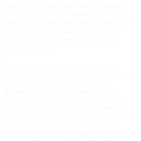
хранилось с первых дней существования,
а затем продал его умолявшему Бомону по
сравнительно выгодной цене. Организовать
сделку и отправку барельефа в Англию
помог великий итальянский скульптор
Антонио Канова.
Как только тондо установили в берлоге
Бомона на Гросвенор-сквер в Лондоне, «для
всех художников оно стало главным
предметом разговора», с энтузиазмом
сообщал шотландский живописец Дэвид
Уилки. Скульптор Иоганн Генрих Фюссли
якобы даже пытался удержать свою коллегу
по цеху Энн Сеймур Дамер, «которая
рвалась его закончить». Уилки сделал эскиз