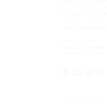
японскую коллекцию 
уже сам стал почти я
у Утамаро и Хиросиг
Прованса. И одна из
«Цветущий миндаль» 
Музей ван Гога
Ван Гог и Япония
23 марта – 24 июня
Винсент ван Гог