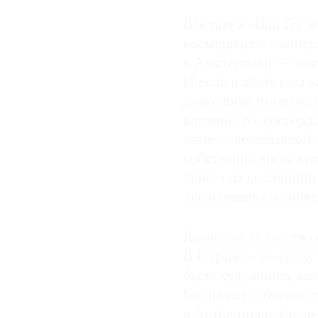
Выставка «Ван Гог и
© 2021 The Art Newspaper Russia
восходящего солнца:
в Амстердаме — пос
И если в японском в
дополняли произвед
влияние, то амстерд
теме — неизбывной 
собственно японски
укиё-э из коллекции
экспозиции составят
Японское искусство 
В Париже оно сразу
было художника, ко
Гог начал собирать 
в Антверпене, где н