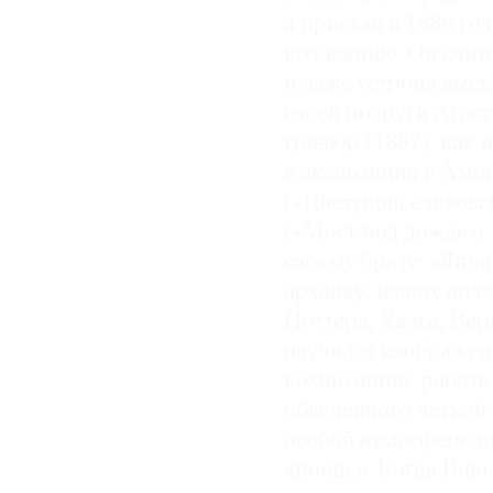
а приехав в 1886 го
коллекцию. Он счит
и даже устроил выст
своей подруги Агост
гравюр (1887), как 
в экспозиции в Амс
(«Цветущий сливовый
(«Мост под дождем. 
своему брату: «Япон
архаику, наших ниде
Поттера, Халса, Вер
научился изображен
композиции, работе
обведенного четкой
особой атмосфере п
японцев. Когда Винсе