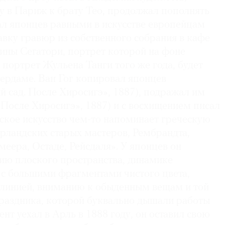
ду в Париж к брату Тео, продолжал пополнять
ал японцев равными в искусстве европейцам
авку гравюр из собственного собрания в кафе
ины Сегатори, портрет которой на фоне
и портрет Жульена Танги того же года, будет
тердаме. Ван Гог копировал японцев
 сад. После Хиросигэ», 1887), подражал им
После Хиросигэ», 1887) и с восхищением писал
ское искусство чем-то напоминает греческую
рландских старых мастеров, Рембрандта,
меера, Остаде, Рейсдаля». У японцев он
ию плоского пространства, динамике
 с большими фрагментами чистого цвета,
 линией, вниманию к обыденным вещам и той
раздника, которой буквально дышали работы
нт уехал в Арль в 1888 году, он оставил свою