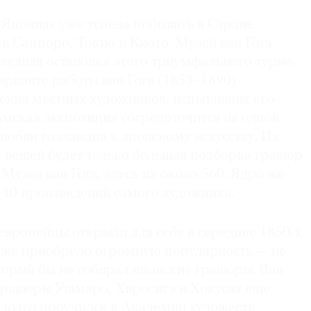
 Япония» уже успела побывать в Стране
 в Саппоро, Токио и Киото. Музей ван Гога
ледняя остановка этого триумфального турне.
арианте работы ван Гога (1853–1890)
ения местных художников, испытавших его
амская экспозиция сосредоточится на одной
любви голландца к японскому искусству. Из
х вещей будет только большая подборка гравюр
 Музея ван Гога, здесь их около 560. Ядро же
 40 произведений самого художника.
европейцы открыли для себя в середине 1850-х.
 же приобрело огромную популярность — не
торый бы не собирал японские гравюры. Ван
гравюры Утамаро, Хиросигэ и Хокусая еще
едолго проучился в Академии художеств,