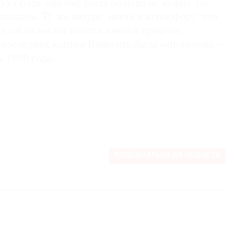
у брата: она ему была больше не нужна, он
понцем. Ту же натуру, цвета и атмо­сферу, что
э, он надеялся найти в южной природе
 последних картин Винсента была «японской» —
1890 ­года.
ПОДПИСАТЬСЯ НА НОВОСТИ