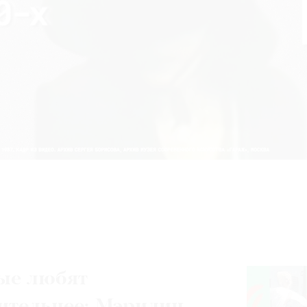
ые любят
ительнее: Мэрилин