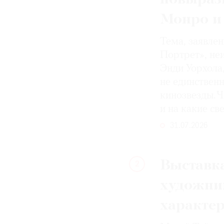
Монро и
Тема, заявле
Портрет», не
Энди Уорхола
не единствен
кинозвезды. Ч
и на какие с
31.07.2026
Выставка
2
художни
характе