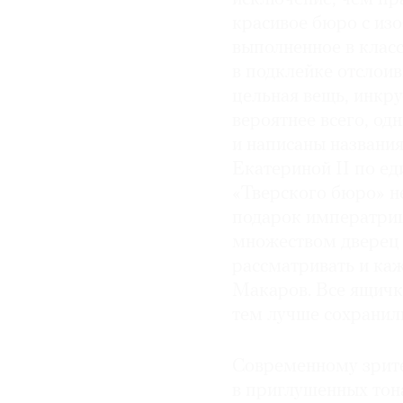
красивое бюро с из
выполненное в клас
в подклейке отслои
цельная вещь, инкру
вероятнее всего, од
и написаны названия
Екатериной II по е
«Тверского бюро» н
подарок императриц
множеством дверец 
рассматривать и каж
Макаров. Все ящички
тем лучше сохранил
Современному зрите
в приглушенных тона