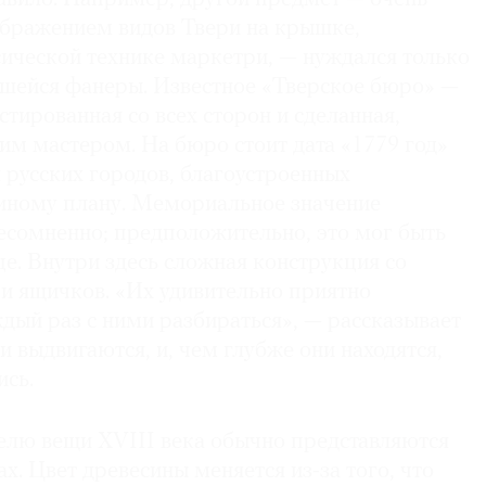
ображением видов Твери на крышке,
сической технике маркетри, — нуждался только
вшейся фанеры. Известное «Тверское бюро» —
стированная со всех сторон и сделанная,
ним мастером. На бюро стоит дата «1779 год»
 русских городов, благоустроенных
диному плану. Мемориальное значение
есомненно; предположительно, это мог быть
е. Внутри здесь сложная конструкция со
и ящичков. «Их удивительно приятно
дый раз с ними разбираться», — рассказывает
 выдвигаются, и, чем глубже они находятся,
ись.
лю вещи XVIII века обычно представляются
х. Цвет древесины меняется из-за того, что