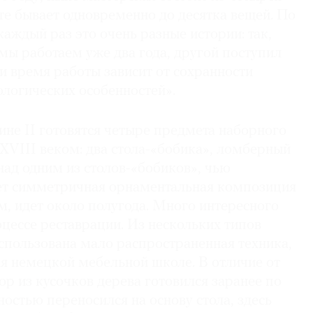
те бывает одновременно до десятка вещей. По
аждый раз это очень разные истории: так,
мы работаем уже два года, другой поступил
 и время работы зависит от сохранности
ологических особенностей».
ине II готовятся четыре предмета наборного
XVIII веком: два стола-«бобика», ломберный
 над одним из столов-«бобиков», чью
ет симметричная орнаментальная композиция
ом, идет около полугода. Много интересного
цессе реставрации. Из нескольких типов
спользована мало распространенная техника,
я немецкой мебельной школе. В отличие от
ор из кусочков дерева готовился заранее по
ностью переносился на основу стола, здесь