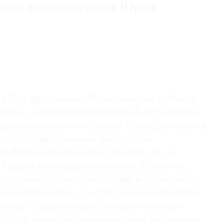
я под руководством Юрия
в Государственном Русском музее с 1960-х
ерской реставрации деревянной скульптуры,
ным специалистом Галиной Преображенской.
ий реставрационной мастерской
и Юрий Макаров стал работать под ее
у. Одним из предшественников Макарова,
 старших коллег, был столяр и реставратор
нард Костюченко. До 2007 года мастерскую
Мукин. Выделившаяся в самостоятельное
0 году, ныне мастерская состоит из четырех