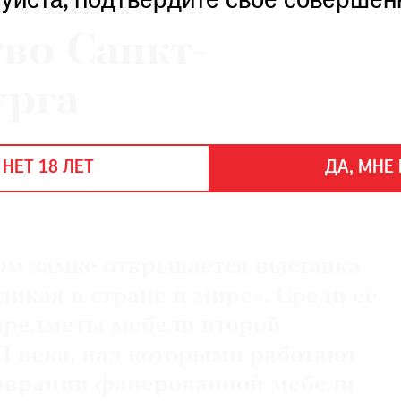
ачальное
уйста, подтвердите свое совершен
во Санкт-
урга
 НЕТ 18 ЛЕТ
ДА, МНЕ 
ом замке открывается выставка
ликая в стране и мире». Среди ее
предметы мебели второй
I века, над которыми работают
таврации фанерованной мебели