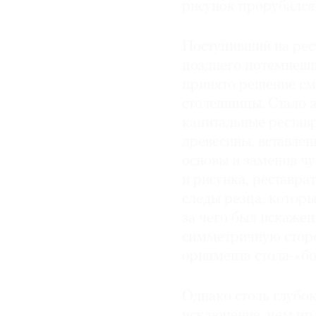
рисунок прорубался
Поступивший на рес
позднего потемневш
принято решение смы
столешницы. Стало 
капитальные рестав
древесины, вставле
основы и заменив ч
и рисунка, реставр
следы резца, которы
за чего был искажен
симметричную сторо
орнамента стола-«бо
Однако столь глубок
исключение, чем пр