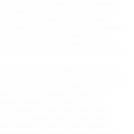
т на свету. Обычно она светло-коричневая
ым оттенком, но чем глубже, тем холоднее
 XVIII века была очень яркой: зеленые,
ричневые цвета — и результат искусственного
ная окраска дерева. «Каждый раз этому
аешь, что лучшее, что можно сделать, —
 неизменном виде», — признается реставратор.
иологических исследований Русского музея
оловьевой сейчас налажен анализ древесины,
и особенности строения можно на клеточном
зам в 1–2 мм. Сложнее анализировать
вляющие лаковых покрытий. В работе
ются старые и современные материалы
елается «сообразно цели»: реставраторы
вать в одном предмете разные техники