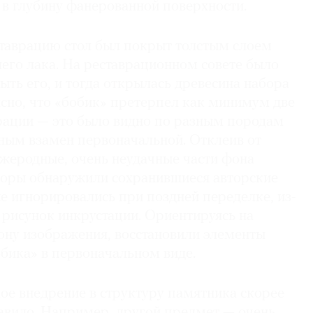
 в глубину фанерованной поверхности.
таврацию стол был покрыт толстым слоем
его лака. На реставрационном совете было
ть его, и тогда открылась древесина набора
ясно, что «бобик» претерпел как минимум две
рации — это было видно по разным породам
нным взамен первоначальной. Отклеив от
ужеродные, очень неудачные части фона
аторы обнаружили сохранившиеся авторские
е игнорировались при поздней переделке, из-
 рисунок инкрустации. Ориентируясь на
ну изображения, восстановили элементы
бика» в первоначальном виде.
ое внедрение в структуру памятника скорее
авило. Например, другой предмет — очень