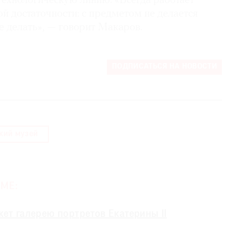
технологическую линию. «Всегда работает
й достаточности: с предметом не делается
е делать», — говорит Макаров.
ПОДПИСАТЬСЯ НА НОВОСТИ
кий музей
МЕ:
жет галерею портретов Екатерины II