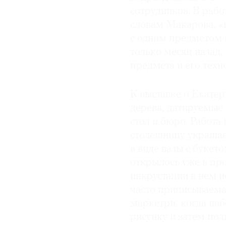
сотрудников. В рабо
словам Макарова, «к
с одним предметом 
только месяц назад,
предмета и его техн
К выставке о Екатер
дерева, датируемые 
стол и бюро. Работа
столешницу украша
в виде вазы с букет
открылось уже в про
инкрустации в нем и
часто приписываема
маркетри, когда наб
рисунку и затем пол