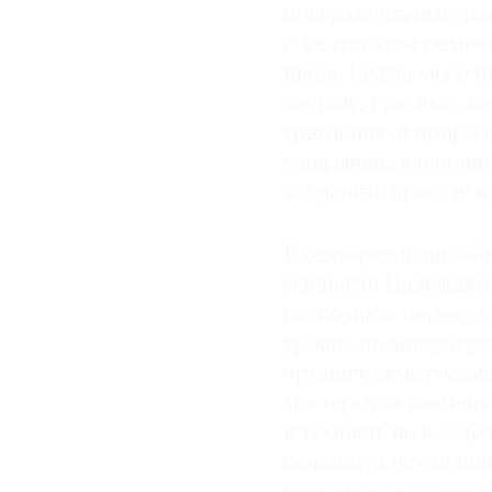
поверхность выгорае
с желтовато-кремов
цвета. Гамма мебели
желтые, красные, ко
травления, и природ
удивляешься и поним
сохранить красоту в
В секторе химико-б
усилиями Надежды С
распознать породу 
уровне по микросре
органические соста
мастерской совмеща
и техники, но все д
стараются не смеши