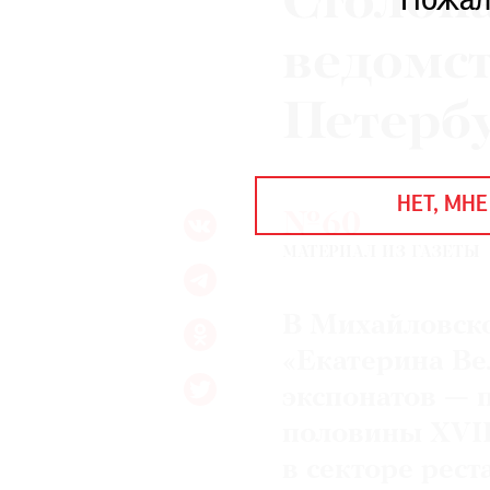
Столон
Пожал
ЕЖЕГОДНАЯ ПРЕМИЯ
КИНОФЕСТИВАЛЬ
ведомст
Петерб
Подписаться на новости
Подписаться на газету
НЕТ, МНЕ
Где найти газету
№60
МАТЕРИАЛ ИЗ ГАЗЕТЫ
Контакты редакции
Авторы
Медиакит
Mediakit
В Михайловск
«Екатерина Ве
экспонатов — 
половины XVII
в секторе рес