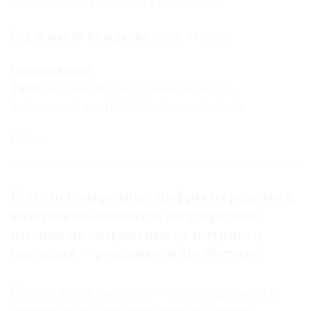
Заместитель министра культуры РФ
Где
найти
Год и место рождения
1968, Москва
газету
Образование
Контакты
1993
окончил Московский инженерно-
редакции
физический институт по специальности
Авторы
«инженер-физик»
Медиакит
Еще…
1997
окончил Московский государственный
Mediakit
университет им. М.В.Ломоносова по
специальности «юриспруденция»
Есть ли конкретные цифры о средствах,
Карьера
которые выделяются государством
1999–2005
начальник управления, заместитель
именно на сохранение культурного
руководителя Московского земельного комитета
наследия — реальные и требуемые?
2005–2010
первый заместитель руководителя
Департамента земельных ресурсов города
Велись такие расчеты — анализировалось
Москвы