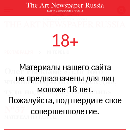
НОВОСТИ
18+
ВЫСТАВКИ
РЕСТАВРАЦИЯ
РЕСТАВРАЦИЯ
ИНТЕРВЬЮ
КНИГИ
Материалы нашего сайта
ПО
Олег Рыжков: «Для того
ПУТИ
не предназначены для лиц
чтобы возродить наследие,
РЕЙТИНГ
моложе 18 лет.
МУЗЕЕВ
туда надо вернуть жизнь»
РОСКОШЬ
Пожалуйста, подтвердите свое
№57
ПРИГЛАШЕНИЯ
совершеннолетие.
МАТЕРИАЛ ИЗ ГАЗЕТЫ