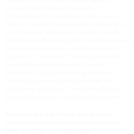
техническое состояние старых зданий,
2010–2011
директор Земельной кадастровой
которые представляют ценность с
палаты по городу Москве
исторической и культурной точки зрения.
2011–2013
глава Московского центра
градостроительного развития территорий при
Для того чтобы единовременно привести их
Департаменте градостроительной политики
©
все в порядок, требуется порядка 10 трлн
города Москвы
2021
руб. Бюджет Министерства культуры на цели
2013–2017
руководитель Агентства по
The
реставрации ежегодно колеблется вокруг 7
управлению и использованию памятников
Art
млрд руб., плюс-минус. Поэтому, конечно,
архитектуры и культуры (АУИПИК)
Newspaper
это цифры несопоставимые. Но мы
Министерства культуры РФ
Russia
понимаем, что за раз никогда ничего не
С марта 2017
заместитель министра культуры
сделаешь, и поэтому мы и говорим, что
РФ, курирует деятельность двух департаментов:
сохранение наследия — это некий процесс.
инвестиций и имущества и государственной
Если процесс есть, то наследие будет жить.
охраны культурного наследия
А много ли у нас сейчас владельцев
усадеб, кто приобрел их и вкладывает
свои средства в реставрацию?