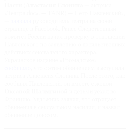
Насти
(
Анастасия Слонина
— актриса
Где
найти
«Театра.doc». — TANR) — Петр Павленский»,
газету
—
заявила
руководитель театра на своей
странице в Facebook. Ранее Следственный
Контакты
комитет России начал проверку в отношении
редакции
Павленского по заявлению о насильственных
Авторы
действиях сексуального характера.
Медиакит
Украинское издание «Громадське»
Mediakit
сообщило
, что с этим обвинением выступила
актриса Анастасия Слонина. После этого, как
сообщил Павленский, он вместе с женой
Оксаной Шалыгиной
и
детьми уехал во
Францию. Художник заявил, что отрицает
обвинения в сексуальном насилии, и назвал
обвинение доносом.