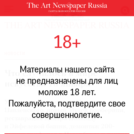
НОВОСТИ
18+
ВЫСТАВКИ
РЕСТАВРАЦИЯ
НОВОСТИ
КНИГИ
Материалы нашего сайта
ПО
Что случилось в мире
ПУТИ
не предназначены для лиц
искусства 16 января
РЕЙТИНГ
моложе 18 лет.
МУЗЕЕВ
РОСКОШЬ
Уголовное дело против Петра
Пожалуйста, подтвердите свое
Павленского, новый Музей Барберини,
ПРИГЛАШЕНИЯ
совершеннолетие.
реставрация Центра Помпиду
и Эйфелевой башни, демонтаж 200-