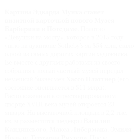
Картина Эдварда Мунка станет
визитной карточкой нового Музея
Барберини в Потсдаме
. Полотно
©
«Девушки на мосту», которое в 2015 году
2021
ушло на аукционе Sotheby’s за $54 млн, стало
The
одной из самых дорогих картин художника.
Art
Ее вместе с другими работами из своего
Newspaper
собрания в новый частный музей передал
Russia
немецкий бизнесмен
Хассо Платтнер
(его
состояние оценивается в $11 млрд).
Расположенный в отреставрированном
дворце XVIII века музей откроется 23
января. На выставочной площади в 2,2 тыс.
кв. м разместятся шедевры
Василия
Кандинского
,
Макса Либермана
,
Эмиля
Нольде
,
Герхарда Рихтера
. После