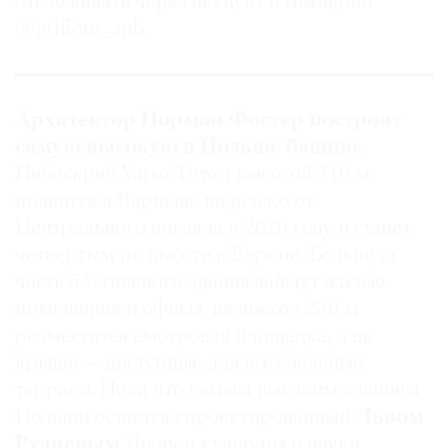
отслеживать через аккаунт в Instagram
@griffons_spb.
Архитектор Норман Фостер построит
самую высокую в Польше башню.
Небоскреб Varso Tower высотой 310 м
появится в Варшаве недалеко от
Центрального вокзала к 2020 году и станет
четвертым по высоте в Европе. Большую
часть 53-этажного здания займут жилые
помещения и офисы, на высоте 230 м
разместится смотровая площадка, а на
крыше — доступные для всех зеленые
террасы. Пока что самым высоким зданием
Польши остается спроектированный
Львом
Рудневым
Дворец культуры и науки