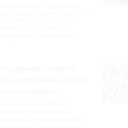
роливает свет на «невероятное
магию и разнообразие» творчества
лера. Но как получилось, что
ставка — всего четвертая
а художника за всю историю?
тец правил миром:
ак текстильный центр
ного масштаба
ьные времена бесценный
орчатый текстиль считался
золотом». Этой эпохе посвящен
кции Каруна Такара, не только