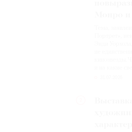
повыраз
Монро и
Тема, заявле
Портрет», не
Энди Уорхола
не единствен
кинозвезды. Ч
и на какие с
31.07.2026
Выставка
2
художни
характе