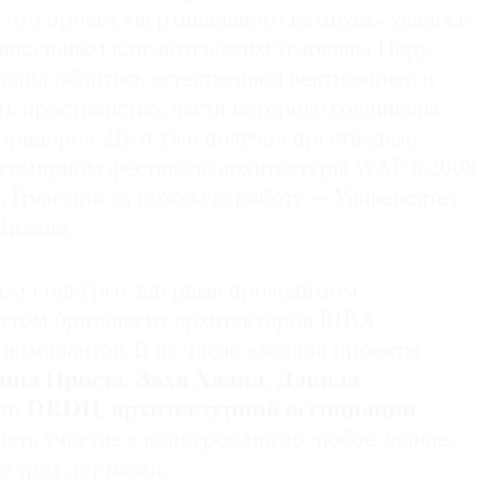
и, что проект «вертикального кампуса» удалось
уникальным климатическим условиям Перу.
олил обойтись естественной вентиляцией и
ь пространство, части которого соединены
оридоров. Дуэт уже получал престижные
Всемирном фестивале архитектуры WAF в 2008
ь Гран-при за похожую работу — Университет
Милане.
ем конкурсе, впервые проводимом
утом британских архитекторов RIBA,
 номинантов. В их число входили проекты
ппа Проста
,
Захи Хадид
,
Дэвида
ро DRDH
,
архитектурной ассоциации
нять участие в конкурсе могло любое здание,
 трех лет назад.