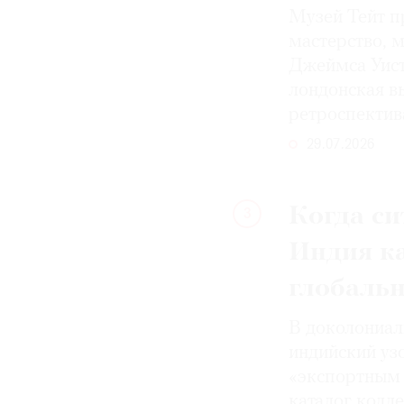
Музей Тейт п
мастерство, 
Джеймса Уист
лондонская вы
ретроспектив
29.07.2026
Когда си
3
Индия к
глобаль
В доколониал
индийский уз
«экспортным 
каталог колле