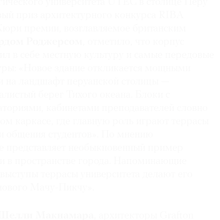
ического университета UTEC в столице Перу
ый приз архитектурного конкурса RIBA
. Жюри премии, возглавляемое британским
рдом Роджерсом
, отметило, что корпус
ил в себе местную культуру и самые передовые
уры: «Новое здание откликается мощными
 на ландшафт перуанской столицы —
алистый берег Тихого океана. Блоки с
аториями, кабинетами преподавателей словно
ом каркасе, где главную роль играют террасы
 и общения студентов». По мнению
ие представляет необыкновенный пример
и в пространстве города. Напоминающие
 выступы террасы университета делают его
нового Мачу-Пикчу».
Шелли Макнамара
, архитекторы Grafton