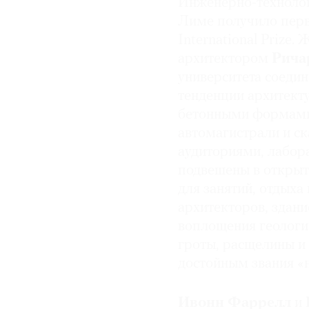
Инженерно-технолог
Лиме получило перв
© 2021 The Art Newspaper Russia
International Prize
архитектором
Рича
университета соедин
тенденции архитект
бетонными формами
автомагистрали и ск
аудиториями, лабор
подвешены в открыт
для занятий, отдыха
архитекторов, здан
воплощения геологи
гроты, расщелины и
достойным звания «
Ивонн Фаррелл
и