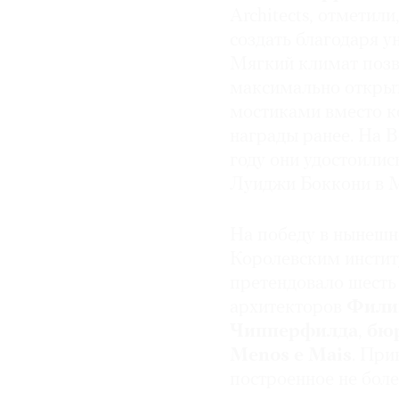
Architects, отметил
создать благодаря 
Мягкий климат позв
максимально открыт
мостиками вместо к
награды ранее. На 
году они удостоилис
Луиджи Боккони в 
На победу в нынешн
Королевским инстит
претендовало шесть
архитекторов
Фили
Чипперфилда
,
бю
Menos e Mais
. При
построенное не более