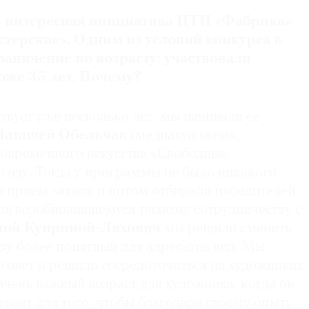
я интересная инициатива ЦТИ «Фабрика»
терские». Одним из условий конкурса в
граничение по возрасту: участвовали
оже 35 лет. Почему?
вует уже несколько лет, мы начинали ее
Наташей
Обельчак
(медиахудожник,
овременного искусства «Свободные
 году. Тогда у программы не было никакого
и прием заявок и потом отбирали победителей.
ря возобновившемуся тесному сотрудничеству с
ной
Куприной-Ляхович
мы решили сменить
ру более понятный для адресатов вид. Мы
совет и решили сосредоточиться на художниках
 очень важный возраст для художника, когда он
евает для того, чтобы благодаря своему опыту