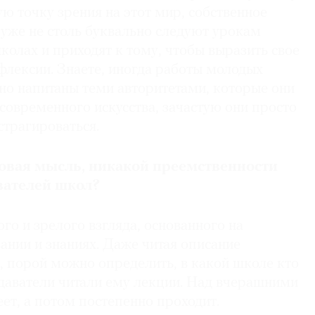
 точку зрения на этот мир, собственное
 уже не столь буквально следуют урокам
школах и приходят к тому, чтобы выразить свое
флексии. Знаете, иногда работы молодых
но напитаны теми авторитетами, которые они
современного искусства, зачастую они просто
страгироваться.
новая мысль, никакой преемственности
вателей школ?
го и зрелого взгляда, основанного на
ании и знаниях. Даже читая описание
, порой можно определить, в какой школе кто
одаватели читали ему лекции. Над вчерашними
еет, а потом постепенно проходит.