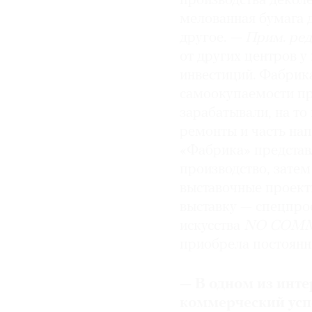
производства деколе
мелованная бумага д
другое.
—
Прим
.
ред
от других центров у
инвестиций. Фабрика
самоокупаемости пр
зарабатывали, на то
ремонты и часть на
«Фабрика» предста
производство, затем
выставочные проект
выставку — спецпро
искусства
NO
COM
приобрела постоянн
—
В одном из инте
коммерческий усп