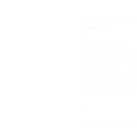
СПРАВКА
Татьяна Волкова
куратор фестиваля «
ЦТИ «Фабрика» — одн
которая не осуществл
сейчас является одни
независимые инициат
городской культуры «
Еще…
«Фабрике» акцию в 
кроме того, в прошлом
мы делали там выпус
сейчас работает моло