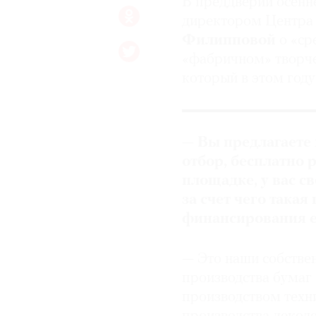
В преддверии осенн
директором Центра 
© 2021 The Art Newspaper Russia
Филипповой
о «ср
«фабричном» творче
который в этом году
—
Вы предлагаете
отбор, бесплатно 
площадке, у вас с
за счет чего така
финансирования е
—
Это наши собстве
производства бумаг 
производством техни