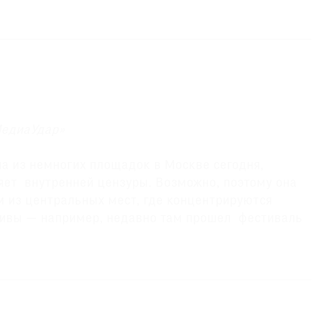
МедиаУдар»
а из немногих площадок в Москве сегодня,
яет внутренней цензуры. Возможно, поэтому она
м из центральных мест, где концентрируются
ивы — например, недавно там прошел фестиваль
Горизонталь». Несколько лет назад мы делали на
поддержку политзаключенных
«Свобода выбора»
,
 году я была мастером кураторского курса РГГУ, и
кную выставку. На «Фабрике»
дая активная команда специалистов. У меня