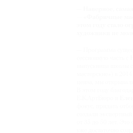
—
Наверное, сама
— «Фабричные мас
этом году стало о
художники не мол
— Программа сущест
сессионную часть с
выпускница школы с
мастерские») в 2014
ценза, мы открывал
В этом году благода
Е.К.АртБюро и
Еле
фокус, придать отбо
создали экспертный 
от 35 до 50 лет. Это
уже достаточно созр