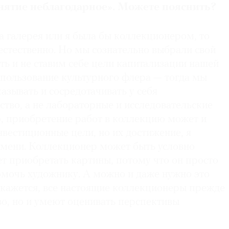
анятие неблагодарное». Можете пояснить?
а галерея или я была бы коллекционером, то
естественно. Но мы сознательно выбрали свой
ть и не ставим себе цели капитализации нашей
спользование культурного флера — тогда мы
зывать и сосредотачивать у себя
тво, а не лабораторные и исследовательские
о, приобретение работ в коллекцию может и
вестиционные цели, но их достижение, я
ремени. Коллекционер может быть условно
т приобретать картины, потому что он просто
омочь художнику. А можно и даже нужно это
 кажется, все настоящие коллекционеры прежде
во, но и умеют оценивать перспективы