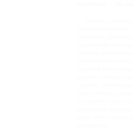
искусства — это з
—
Если бы у нас был
это было бы вполне 
несколько другой пу
территории через и
были бы должны пока
коммерческое искусс
проекты. Безусловн
должно учитывать ин
уверена, требует в
спекулянтом, а може
это любит и хочет п
совмещать. Как мне
всего любят искусст
художника.