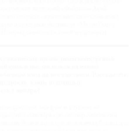
его выставочного сезона
TANR
поговорила с
творческих индустрий «Фабрика»
Асей
еднем возрасте» художника, свободомыслии,
стве и грядущем фестивале «МедиаУдар»,
 Центр принимает на своей территории.
 художникам, прошедшим конкурсный
работать и выставляться на вашей
вободный вход на все выставки. Расскажите,
я щедрость, какие источники
сть у центра?
нные средства, которые поступают от
(фабрика «Октябрь» до сих пор занимается
ческих бумаг: это и гуммированная бумага для