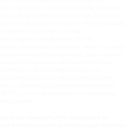
й, и скоростемерная бумага для лент, и
ля полиграфии, и калька, и ватман, и многое
.) и от аренды рабочих помещений. В отличие
 нас никогда не было большого объема внешних
 изначально жила на условиях
и поддержке собственника: что мы
 и жили. Выплачивая зарплаты, налоги, проводя
правляя на культурные проекты. Долгое время
вляла собой исключительно промышленное
 появились и постепенно набрали силу
ы. В январе 2005 года мы показали первую
ект 1-й Московской биеннале современного
MENT
, и с тех пор культурная составляющая
ый характер.
рвью вы говорили, что «надеяться на
ех с помощью эксплуатации современного