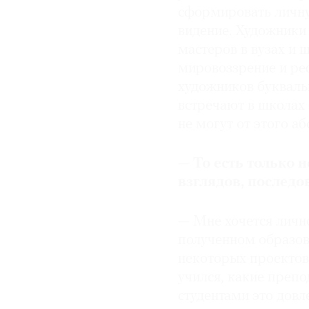
сформировать личную
видение. Художники
мастеров в вузах и 
мировоззрение и ре
художников букваль
встречают в школах 
не могут от этого аб
—
То есть только 
взглядов, последо
—
Мне хочется лично
полученном образов
некоторых проектов
учился, какие преп
студентами это довл