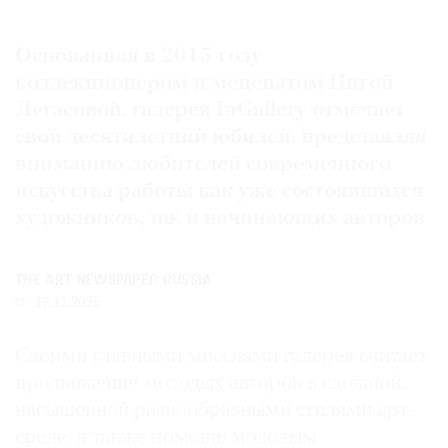
Где
найти
Основанная в 2015 году
газету
коллекционером и меценатом Ингой
Легасовой, галерея InGallery отмечает
Контакты
редакции
свой десятилетний юбилей, представляя
Авторы
вниманию любителей современного
искусства работы как уже состоявшихся
Медиакит
художников, так и начинающих авторов
Mediakit
THE ART NEWSPAPER RUSSIA
17.11.2025
Своими главными миссиями галерея считает
продвижение молодых авторов в сложной,
насыщенной разнообразными стилями арт-
среде, а также помощь молодым