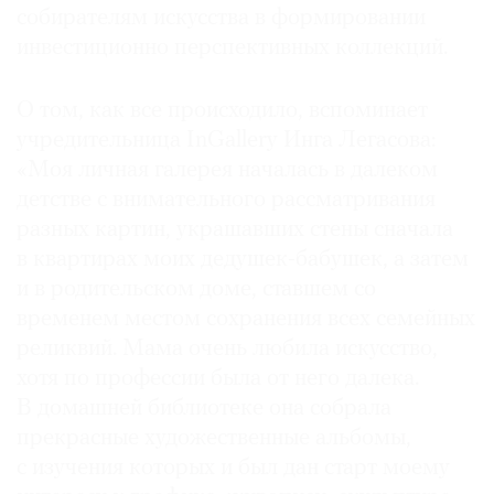
собирателям искусства в формировании
инвестиционно перспективных коллекций.
О том, как все происходило, вспоминает
©
учредительница InGallery Инга Легасова:
2021
«Моя личная галерея началась в далеком
The
детстве с внимательного рассматривания
Art
Newspaper
разных картин, украшавших стены сначала
Russia
в квартирах моих дедушек-бабушек, а затем
и в родительском доме, ставшем со
временем местом сохранения всех семейных
реликвий. Мама очень любила искусство,
хотя по профессии была от него далека.
В домашней библиотеке она собрала
прекрасные художественные альбомы,
с изучения которых и был дан старт моему