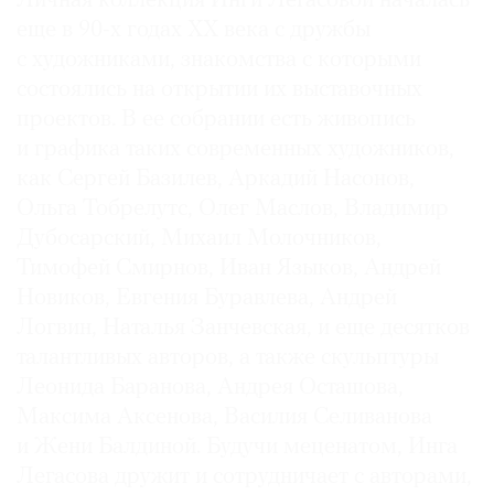
Личная коллекция Инги Легасовой началась
еще в 90-х годах ХХ века с дружбы
с художниками, знакомства с которыми
состоялись на открытии их выставочных
проектов. В ее собрании есть живопись
и графика таких современных художников,
как Сергей Базилев, Аркадий Насонов,
Ольга Тобрелутс, Олег Маслов, Владимир
Дубосарский, Михаил Молочников,
Тимофей Смирнов, Иван Языков, Андрей
Новиков, Евгения Буравлева, Андрей
Логвин, Наталья Занчевская, и еще десятков
талантливых авторов, а также скульптуры
Леонида Баранова, Андрея Осташова,
Максима Аксенова, Василия Селиванова
и Жени Балдиной. Будучи меценатом, Инга
Легасова дружит и сотрудничает с авторами,