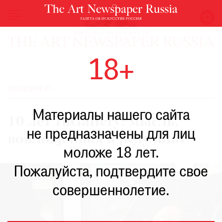
НОВОСТИ
18+
ВЫСТАВКИ
РЕСТАВРАЦИЯ
СПЕЦПРОЕКТ
КНИГИ
Материалы нашего сайта
ПО
10 лет InGallery: мысль,
ПУТИ
не предназначены для лиц
воплощенная в результат
РЕЙТИНГ
моложе 18 лет.
МУЗЕЕВ
РОСКОШЬ
Пожалуйста, подтвердите свое
ПРИГЛАШЕНИЯ
совершеннолетие.