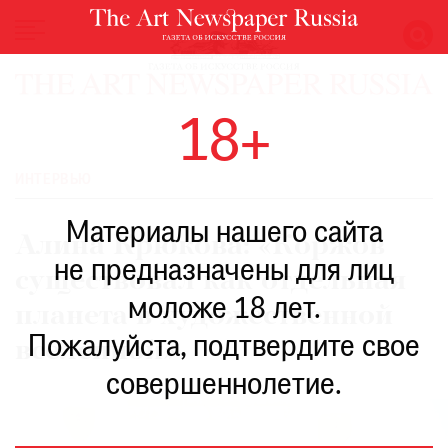
НОВОСТИ
18+
ВЫСТАВКИ
РЕСТАВРАЦИЯ
ИНТЕРВЬЮ
КНИГИ
Материалы нашего сайта
ПО
Алина Крюкова: «Коржов
ПУТИ
не предназначены для лиц
существовал как отдельная
РЕЙТИНГ
моложе 18 лет.
МУЗЕЕВ
планета в художественной
РОСКОШЬ
Пожалуйста, подтвердите свое
вселенной»
ПРИГЛАШЕНИЯ
совершеннолетие.