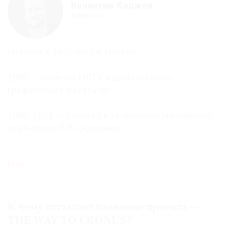
Валентин Коржов
Художник
Родился в 1975 году в Москве
1998 — окончил МПГУ, художественно-
графический факультет
1996–2002 — работал в творческой мастерской
скульптора В.В.Сидоренко
2011 — стал членом секции скульптуры
Еще…
Московского союза художников и Объединения
московских скульпторов
2013 — «Археология памяти», параллельная
К чему отсылает название проекта —
программа V Московской биеннале
THE WAY TO CRONUS?