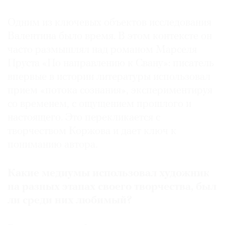
современного искусства
Одним из ключевых объектов исследования
2013 — проект V Московской биеннале
Валентина было время. В этом контексте он
современного искусства, Москва
часто размышлял над романом Марселя
Пруста «По направлению к Свану»: писатель
2018 — участник Международной биеннале
впервые в истории литературы использовал
современного искусства, Ташкент
прием «потока сознания», экспериментируя
2018 — вошел в рейтинг InArt «Топ-100 русских
со временем, с ощущением прошлого и
художников»
настоящего. Это перекликается с
творчеством Коржова и дает ключ к
2019 — выставка Being and Time на Asia
пониманию автора.
Contemporary Art Show, Gallery Bruno Massa,
Гонконг
Какие медиумы использовал художник
на разных этапах своего творчества, был
2019 — выставка Being and Time. Bahrain
ли среди них любимый?
International Exhibition and Convention Center,
Манама, Бахрейн