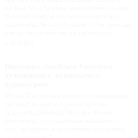
Портрет», неизбежно вызывает в памяти
работы Энди Уорхола, но вообще-то он был
не единственным, кто использовал образ
кинозвезды. Читатели узнают о том, кого еще
и на какие свершения она вдохновила
31.07.2026
Выставка Джеймса Уистлера,
художника с задиристым
характером
Музей Тейт проливает свет на «невероятное
мастерство, магию и разнообразие»
творчества Джеймса Уистлера. Но как
получилось, что лондонская выставка —
всего четвертая ретроспектива художника
за всю историю?