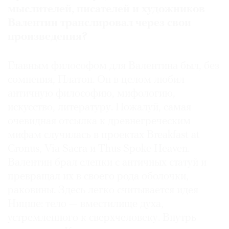
мыслителей, писателей и художников
Валентин транслировал через свои
произведения?
Главным философом для Валентина был, без
сомнения, Платон. Он в целом любил
античную философию, мифологию,
искусство, литературу. Пожалуй, самая
очевидная отсылка к древнегреческим
мифам случилась в проектах Breakfast at
Cronus, Via Sacra и Thus Spoke Heaven.
Валентин брал слепки с античных статуй и
превращал их в своего рода оболочки,
раковины. Здесь легко считывается идея
Ницше: тело — вместилище духа,
устремленного к сверхчеловеку. Внутрь