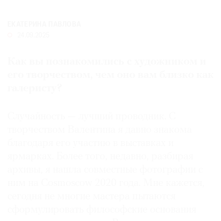
Где
найти
ЕКАТЕРИНА ПАВЛОВА
газету
24.09.2025
Контакты
Как вы познакомились с художником и
редакции
его творчеством, чем оно вам близко как
Авторы
галеристу?
Медиакит
Mediakit
Случайность — лучший проводник. С
творчеством Валентина я давно знакома
благодаря его участию в выставках и
ярмарках. Более того, недавно, разбирая
архивы, я нашла совместные фотографии с
ним на Cosmoscow 2020 года. Мне кажется,
сегодня не многие мастера пытаются
сформулировать философские основания