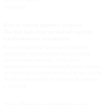
29.07.2026
Когда ситец правил миром:
Индия как текстильный центр
глобального масштаба
В доколониальные времена бесценный
индийский узорчатый текстиль считался
«экспортным золотом». Этой эпохе
посвящен каталог коллекции Каруна Такара,
не только демонстрирующий красоту узоров,
но и погружающий в исторический контекст
31.07.2026
Анна Трапкова покинула пост