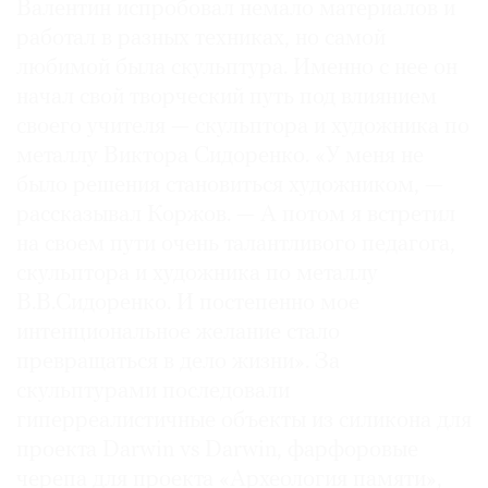
Валентин испробовал немало материалов и
2019 — выставка Being and Time, культурный
работал в разных техниках, но самой
фонд «Екатерина», Москва
любимой была скульптура. Именно с нее он
начал свой творческий путь под влиянием
2020 — финалист XIV Международной премии
своего учителя — скульптора и художника по
Arte Laguna
металлу Виктора Сидоренко. «У меня не
было решения становиться художником, —
2020 — выставка Anizotropia в Центре искусств
рассказывал Коржов. — А потом я встретил
Artcatch, Нидерланды
на своем пути очень талантливого педагога,
скульптора и художника по металлу
2020 — выставка Round around в
В.В.Сидоренко. И постепенно мое
галерее Gridchinhall, Cube Moscow, Москва
интенциональное желание стало
превращаться в дело жизни». За
2022 — выставка Breakfast at Cronus в Nadya
Kotova Gallery, Антверпен, Бельгия
скульптурами последовали
гиперреалистичные объекты из силикона для
Погиб в автокатастрофе 16 августа 2022 года
проекта Darwin vs Darwin, фарфоровые
черепа для проекта «Археология памяти»,