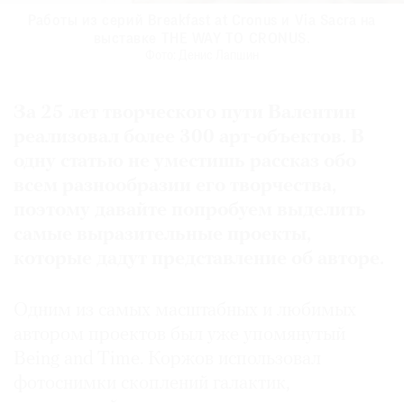
Валентин Коржов. Untitled #7 из проекта Thus Spoke
Работы из серий Breakfast at Cronus и Via Sacra на
Работы из серий Breakfast at Cronus и Via Sacra на
Валентин Коржов. Работа из проекта Breakfast at
Художник Валентин Кoржов.
Художник Валентин Кoржов.
Фото: предоставлено a—s—t—r—a gallery
Фото: предоставлено a—s—t—r—a gallery
выставке THE WAY TO CRONUS.
выставке THE WAY TO CRONUS.
Heaven.
Cronus.
Фото: предоставлено a—s—t—r—a gallery
Фото: предоставлено a—s—t—r—a gallery
Фото: Денис Лапшин
Фото: Денис Лапшин
За 25 лет творческого пути Валентин
реализовал более 300 арт-объектов. В
одну статью не уместишь рассказ обо
всем разнообразии его творчества,
поэтому давайте попробуем выделить
самые выразительные проекты,
которые дадут представление об авторе.
Одним из самых масштабных и любимых
автором проектов был уже упомянутый
Being and Time. Коржов использовал
фотоснимки скоплений галактик,