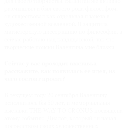
для своего творчества. Валентин же активно
размышлял и был своего рода философом,
он существовал как отдельная планета в
художественной вселенной. Я защитила
©
магистерскую диссертацию по философии, а
2021
сейчас работаю над кандидатской, так что
The
творческие поиски Валентина мне близки.
Art
Newspaper
Сейчас у вас проходит выставка —
Russia
расскажите, как появилась ее идея, из
чего состоит проект?
В текущем году 20 сентября Валентину
исполнилось бы 50 лет, и мемориальная
выставка THE WAY TO CRONUS посвящена
этому событию. Диалог, который он начал
посредством своих художественных