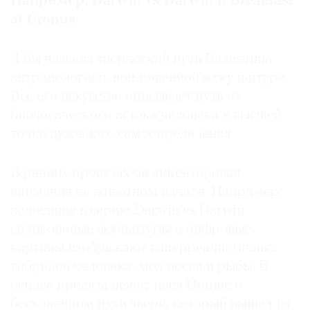
Например, Darwin vs Darwin и Breakfast
at Cronus.
Я бы назвала творческий путь Валентина
антропологией, воплощенной в скульптуре.
Все его искусство описывает путь от
биологического истока человека к высшей
точке духовного самоопределения.
В ранних проектах он акцентировал
внимание на животном начале. Например,
вошедшие в серию Darwin vs Darwin
силиконовые скульптуры и цифровые
картины изображают гиперреалистичных
гибридов человека, моллюска и рыбы. В
основе проекта лежит идея Ницше о
бесконечном пути зверя, который вышел из