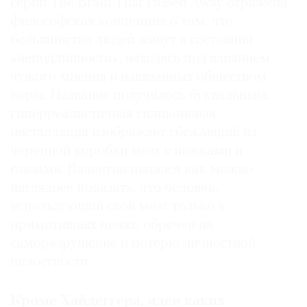
серии The Brain That Passed Away отражена
философская концепция о том, что
большинство людей живут в состоянии
«неподлинности», находясь под влиянием
чужого мнения и навязанных обществом
норм. Название получилось буквальным:
гиперреалистичная силиконовая
инсталляция изображает сбежавший из
черепной коробки мозг с ножками и
глазами. Валентин пытался как можно
нагляднее показать, что человек,
использующий свой мозг только в
примитивных целях, обречен на
саморазрушение и потерю личностной
целостности.
Кроме Хайдеггера, идеи каких