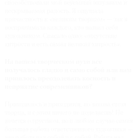
способствовали мой неуемный энтузиазм и
нескрываемая радость. Я ощущала
причастность к «великим творцам» — так я
воспринимала каждого, кто назвал себя
художником. Спасало одно: «отсутствие
хитрости и есть самая великая хитрость».
На вашем творческом пути все
получалось гладко и само собой или вам
пришлось преодолевать косность и
неприятие современников?
Приходилось и приходится, но такова стезя
творца, и с этим ничего не поделаешь! Не
хочется о грустном, но в любом случае самая
большая работа ответственного художника —
это работа над собой и с собой. Работа над