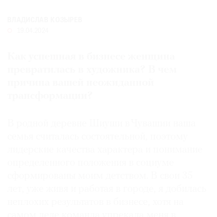
Где
найти
ВЛАДИСЛАВ КОЗЫРЕВ
газету
19.04.2024
Контакты
Как успешная в бизнесе женщина
редакции
превратилась в художника?
В чем
Авторы
причина вашей неожиданной
Медиакит
трансформации?
Mediakit
В родной деревне Шиуши в Чувашии наша
семья считалась состоятельной, поэтому
лидерские качества характера и понимание
определенного положения в социуме
сформированы моим детством. В свои 35
лет, уже живя и работая в городе, я добилась
неплохих результатов в бизнесе, хотя на
самом деле команда упрекала меня в