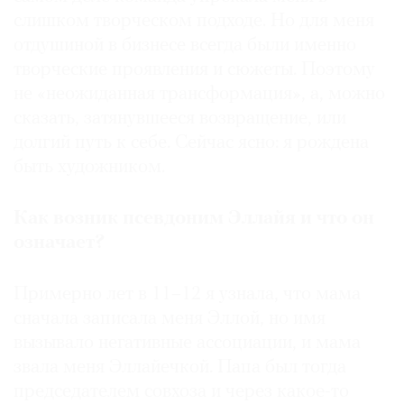
слишком творческом подходе. Но для меня
отдушиной в бизнесе всегда были именно
творческие проявления и сюжеты. Поэтому
не «неожиданная трансформация», а, можно
©
сказать, затянувшееся возвращение, или
2021
The
долгий путь к себе. Сейчас ясно: я рождена
Art
быть художником.
Newspaper
Russia
Как возник псевдоним Эллайя и что он
означает?
Примерно лет в 11–12 я узнала, что мама
сначала записала меня Эллой, но имя
вызывало негативные ассоциации, и мама
звала меня Эллайечкой. Папа был тогда
председателем совхоза и через какое-то