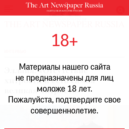
НОВОСТИ
18+
ВЫСТАВКИ
РЕСТАВРАЦИЯ
ИНТЕРВЬЮ
КНИГИ
Материалы нашего сайта
ПО
Эллайя: «Отсутствие
ПУТИ
не предназначены для лиц
хитрости и есть самая
РЕЙТИНГ
моложе 18 лет.
МУЗЕЕВ
великая хитрость»
РОСКОШЬ
Пожалуйста, подтвердите свое
ПРИГЛАШЕНИЯ
совершеннолетие.