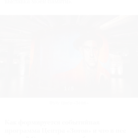
выставка моей памяти».
1
/
5
Фото: Центр «Зотов»
Фото: Центр «Зотов»
Фото: Центр «Зотов»
Фото: Центр «Зотов»
Фото: Центр «Зотов»
Фото: Центр «Зотов»
Выставка «Логос: голос конструктивизма» в Центре
«Зотов».
Фото: Центр «Зотов»
Как формируется событийная
программа Центра «Зотов» и что в нее