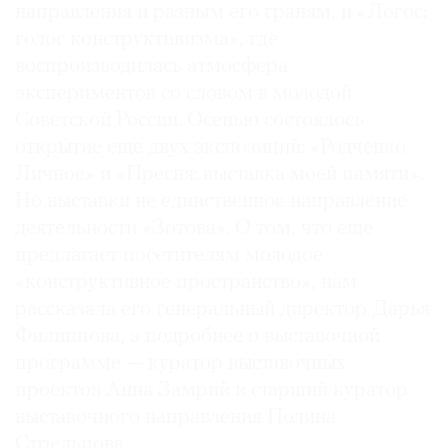
направления и разным его граням, и «Логос:
голос конструктивизма», где
воспроизводилась атмосфера
экспериментов со словом в молодой
©
Советской России. Осенью состоялось
2021
открытие еще двух экспозиций: «Родченко.
The
Личное» и «Пресня: выставка моей памяти».
Art
Но выставки не единственное направление
Newspaper
деятельности «Зотова». О том, что еще
Russia
предлагает посетителям молодое
«конструктивное пространство», нам
рассказала его генеральный директор Дарья
Филиппова, а подробнее о выставочной
программе — куратор выставочных
проектов Анна Замрий и старший куратор
выставочного направления Полина
Стрельцова.