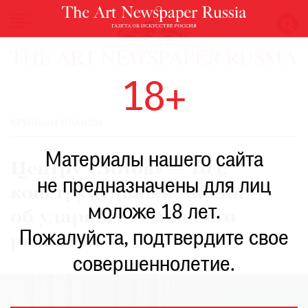
НОВОСТИ
18+
ВЫСТАВКИ
РЕСТАВРАЦИЯ
КРУПНЫМ ПЛАНОМ
КНИГИ
Материалы нашего сайта
ПО
Центру «Зотов» — год:
ПУТИ
не предназначены для лиц
конструктивный диалог
РЕЙТИНГ
моложе 18 лет.
МУЗЕЕВ
об ударных темпах его
РОСКОШЬ
Пожалуйста, подтвердите свое
развития
ПРИГЛАШЕНИЯ
совершеннолетие.