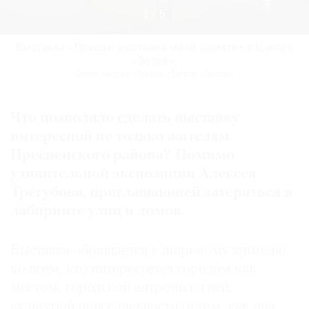
1
/
5
Выставка «Пресня: выставка моей памяти» в Центре
Выставка «Пресня: выставка моей памяти» в Центре
Выставка «Пресня: выставка моей памяти» в Центре
Выставка «Пресня: выставка моей памяти» в Центре
Выставка «Пресня: выставка моей памяти» в Центре
Выставка «Пресня: выставка моей памяти» в Центре
Выставка «Пресня: выставка моей памяти» в Центре
«Зотов».
«Зотов».
«Зотов».
«Зотов».
«Зотов».
«Зотов».
«Зотов».
Фото: Андрей Орехов / Центр «Зотов»
Фото: Андрей Орехов / Центр «Зотов»
Фото: Андрей Орехов / Центр «Зотов»
Фото: Андрей Орехов / Центр «Зотов»
Фото: Андрей Орехов / Центр «Зотов»
Фото: Андрей Орехов / Центр «Зотов»
Фото: Андрей Орехов / Центр «Зотов»
Что позволило сделать выставку
интересной не только жителям
Пресненского района? Помимо
удивительной экспозиции Алексея
Трегубова, приглашающей затеряться в
лабиринте улиц и домов.
Выставка обращается к широкому зрителю,
ко всем, кто интересуется городом как
местом, городской антропологией,
культурой повседневности (и тем, как она