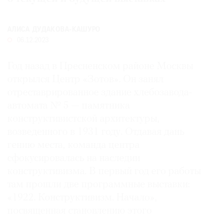
Где
найти
газету
АЛИСА ДУДАКОВА-КАШУРО
06.12.2023
Контакты
редакции
Год назад в Пресненском районе Москвы
открылся Центр «Зотов». Он занял
Авторы
отреставрированное здание хлебозавода-
Медиакит
автомата № 5 — памятника
Mediakit
конструктивистской архитектуры,
возведенного в 1931 году. Отдавая дань
гению места, команда центра
сфокусировалась на наследии
конструктивизма. В первый год его работы
там прошли две программные выставки:
«1922. Конструктивизм. Начало»,
посвященная становлению этого