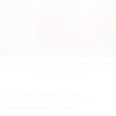
1
/
3
Виктория Белаковская. «Тракторный сборочный цех.
Виктория Белаковская. «Тракторный сборочный цех.
Владимир Гринберг. «Школа на проспекте Стачек».
Пётр Львов. «Фабрика-кухня Кировского района».
Пётр Львов. «Фабрика-кухня Кировского района».
Стена главной конторы». Из серии «Тракторстрой».
Стена главной конторы». Из серии «Тракторстрой».
Первая половина 1930-х.
Первая половина 1930-х.
1934.
Фото: собрание Романа Бабичева
Фото: собрание Романа Бабичева
Фото: собрание Романа Бабичева
1930.
1930.
Фото: собрание Романа Бабичева
Фото: собрание Романа Бабичева
С момента открытия «Зотов»
позиционируется как институция,
посвященная прежде всего
конструктивизму. Насколько сложно в