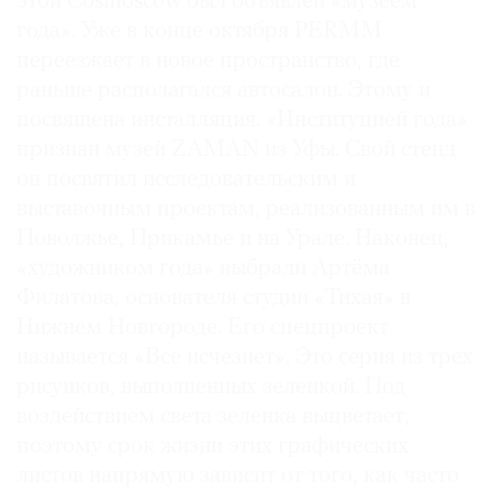
этой Cosmoscow был объявлен «музеем
года». Уже в конце октября PERMM
переезжает в новое пространство, где
раньше располагался автосалон. Этому и
посвящена инсталляция. «Институцией года»
признан музей ZAMAN из Уфы. Свой стенд
он посвятил исследовательским и
выставочным проектам, реализованным им в
Поволжье, Прикамье и на Урале. Наконец,
«художником года» выбрали Артёма
Филатова, основателя студии «Тихая» в
Нижнем Новгороде. Его спецпроект
называется «Все исчезнет». Это серия из трех
рисунков, выполненных зеленкой. Под
воздействием света зеленка выцветает,
поэтому срок жизни этих графических
листов напрямую зависит от того, как часто