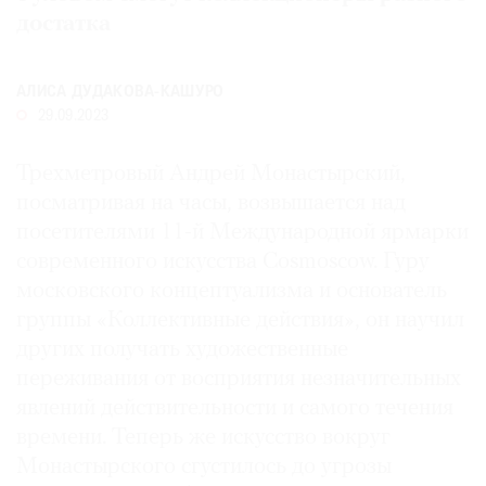
достатка
Где
найти
газету
АЛИСА ДУДАКОВА-КАШУРО
29.09.2023
Контакты
редакции
Трехметровый Андрей Монастырский,
Авторы
посматривая на часы, возвышается над
Медиакит
посетителями 11-й Международной ярмарки
Mediakit
современного искусства Cosmoscow. Гуру
московского концептуализма и основатель
группы «Коллективные действия», он научил
других получать художественные
переживания от восприятия незначительных
явлений действительности и самого течения
времени. Теперь же искусство вокруг
Монастырского сгустилось до угрозы