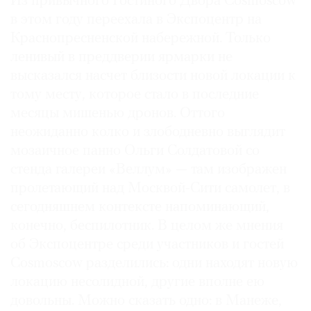
Из привычного Гостиного Двора Cosmoscow
в этом году переехала в Экспоцентр на
Краснопресненской набережной. Только
ленивый в преддверии ярмарки не
высказался насчет близости новой локации к
тому месту, которое стало в последние
месяцы мишенью дронов. Оттого
неожиданно колко и злободневно выглядит
мозаичное панно Ольги Солдатовой со
стенда галереи «Веллум» — там изображен
пролетающий над Москвой-Сити самолет, в
сегодняшнем контексте напоминающий,
конечно, беспилотник. В целом же мнения
об Экспоцентре среди участников и гостей
Cosmoscow разделились: одни находят новую
локацию несолидной, другие вполне ею
довольны. Можно сказать одно: в Манеже,