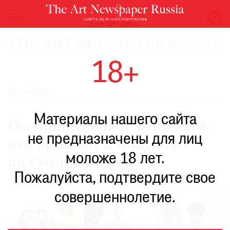
НОВОСТИ
18+
ВЫСТАВКИ
РЕСТАВРАЦИЯ
АРТ-РЫНОК
КНИГИ
Материалы нашего сайта
ПО
Осенний сенокос искусства:
ПУТИ
не предназначены для лиц
что продают и покупают
РЕЙТИНГ
моложе 18 лет.
МУЗЕЕВ
на Cosmoscow
РОСКОШЬ
Пожалуйста, подтвердите свое
ПРИГЛАШЕНИЯ
совершеннолетие.