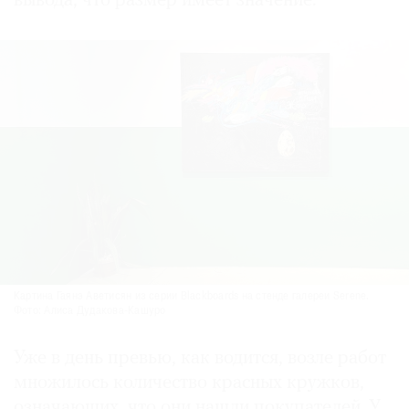
вывода, что размер имеет значение.
Картина Гаянэ Аветисян из серии Blackboards на стенде галереи Serene.
Фото: Алиса Дудакова-Кашуро
Уже в день превью, как водится, возле работ
множилось количество красных кружков,
означающих, что они нашли покупателей. У