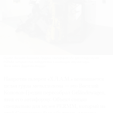
Проект Василия Кононова-Гредина «Антиформа 15» для стенда музея
PERMM, который стал победителем в номинации «Музей года».
Фото: Алиса Дудакова-Кашуро
Напротив галереи «Х.Л.А.М.» возвышается
целая груда металлолома — это Василий
Кононов-Гредин пересобрал Geländewagen,
явив его антиформу. Объект создан
специально для музея PERMM, который на