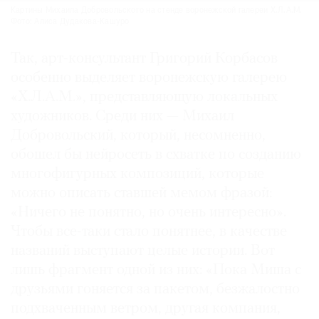
Картины Михаила Добровольского на стенде воронежской галереи Х.Л.А.М.
Фото: Алиса Дудакова-Кашуро
Так, арт-консультант Григорий Корбасов
особенно выделяет воронежскую галерею
«Х.Л.А.М.», представляющую локальных
художников. Среди них — Михаил
Добровольский, который, несомненно,
обошел бы нейросеть в схватке по созданию
многофигурных композиций, которые
можно описать ставшей мемом фразой:
«Ничего не понятно, но очень интересно».
Чтобы все-таки стало понятнее, в качестве
названий выступают целые истории. Вот
лишь фрагмент одной из них: «Пока Миша с
друзьями гоняется за пакетом, безжалостно
подхваченным ветром, другая компания,