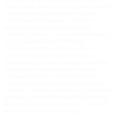
стендов даже можно было услышать жалобы
охотников за искусством на то, что «все
нормальное уже продано». Одним из
примечательных лотов, помеченных
заветным кружком, стала монументальная, 2
на 3 м, картина Керима Рагимова
«Человеческий проект. Эпизод #74» со
стенда Marina Gisich Gallery. На ней
изображена группа кукол Барби с разными
физическими особенностями: без волос, с
пятнами витилиго, с протезом ноги, на
инвалидной коляске. Фотореалистическое
полотно, отвечающее не только глобальному
арт-тренду на манифестацию идентичности,
но и микротренду на «барбикор», обошлось
покупателю почти в 4,5 млн руб.