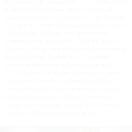
Владимира Дубосарского — 2,5–3,5 млн руб.
(Fineart Gallery). Плюс-минус 2 млн руб.
можно выложить за живописное ню Наташи
Хабаровой с почти бэконовской телесностью
(Alina Pinsky Gallery), поп-артистскую
картину Гоши Острецова «Секс в городе»
(Syntax Gallery), полотна Ольги Чернышевой
(Iragui Gallery). Ценник в 1–1,5 млн руб.
сопровождает работы Рината Волигамси
(11.12 Gallery), Аркадия Насонова и Ольги
Тобрелутс (Pogodina Gallery). pop/off/art
предлагает добротные абстракции Евгения
Михнова-Войтенко и Юрия Злотникова,
разброс цен — значительный (от 180 тыс. до
1,5 млн руб.), есть и ранние вещи.