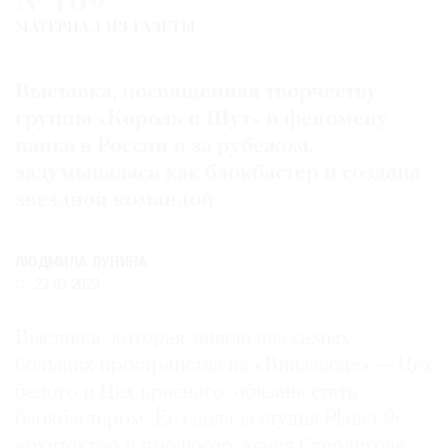
№109
Где
МАТЕРИАЛ ИЗ ГАЗЕТЫ
найти
газету
Выставка, посвященная творчеству
Контакты
группы «Король и Шут» и феномену
редакции
панка в России и за рубежом,
Авторы
задумывалась как блокбастер и создана
Медиакит
звездной командой
Mediakit
ЛЮДМИЛА ЛУНИНА
23.03.2023
Выставка, которая заняла два самых
больших пространства на «Винзаводе» — Цех
белого и Цех красного, обязана стать
блокбастером. Ее сделала студия Planet 9:
архитектор и продюсер Агния Стерлигова