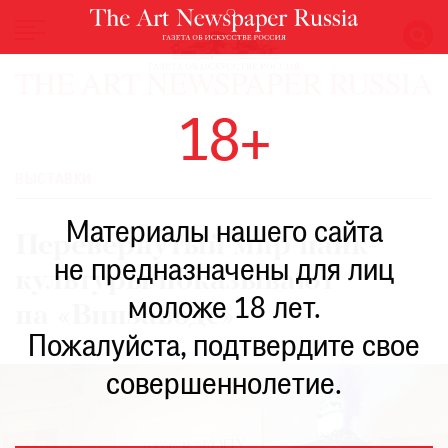
НОВОСТИ
18+
ВЫСТАВКИ
РЕСТАВРАЦИЯ
ВЫСТАВКИ
КНИГИ
Материалы нашего сайта
ПО
Перевернутый мир панк-
ПУТИ
не предназначены для лиц
культуры показывают
РЕЙТИНГ
моложе 18 лет.
МУЗЕЕВ
на «Винзаводе»
РОСКОШЬ
Пожалуйста, подтвердите свое
ПРИГЛАШЕНИЯ
совершеннолетие.