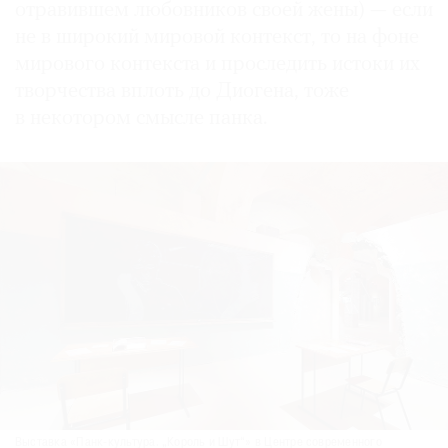
отравившем любовников своей жены) — если
не в широкий мировой контекст, то на фоне
мирового контекста и проследить истоки их
творчества вплоть до Диогена, тоже
в некотором смысле панка.
Выставка «Панк-культура. „Король и Шут“» в Центре современного