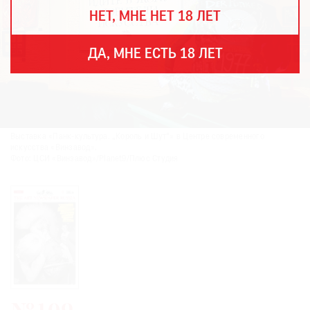
THE
НЕТ, МНЕ НЕТ 18 ЛЕТ
ART
NEWSPAPER
В
ДА, МНЕ ЕСТЬ 18 ЛЕТ
МИРЕ
ЕЖЕГОДНАЯ
ПРЕМИЯ
КИНОФЕСТИВАЛЬ
Выставка «Панк-культура. „Король и Шут“» в Центре современного
искусства «Винзавод».
Фото: ЦСИ «Винзавод»/Planet9/Плюс Студия
Подписаться
на
новости
Подписаться
на
газету