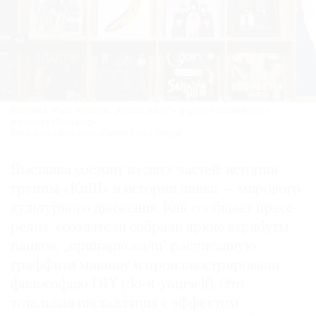
Выставка «Панк-культура. „Король и Шут“» в Центре современного
искусства «Винзавод».
Фото: ЦСИ «Винзавод»/Planet9/Плюс Студия
Выставка состоит из двух частей: истории
группы «КиШ» и истории панка — мирового
культурного движения. Как сообщает пресс-
релиз, «создатели собрали яркие атрибуты
панков, „припарковали“ расписанную
граффити машину и проиллюстрировали
философию DIY (do-it-yourself). Это
тотальная инсталляция с эффектом