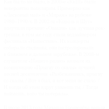
Как бы то ни было, в 2000‑е «КиШ» были
невероятно популярны. Примерно как
«Ласковый май» и «Мираж» на рубеже
1980–1990-х. В ­2002-м «Король и Шут»
получили премию «Овация» как лучшая рок-
группа, в том же году стали хедлайнером
фестиваля «Нашествие». Их концерты
собирали стадионы, они гастролировали
в ближнем и дальнем зарубежье. В 2008-м
слушатели «Нашего радио» назвали их
композицию «Прыгну со скалы» лучшей
песней десятилетия: «Разбежавшись, прыгну
со скалы. / Вот я был, и вот меня не стало. /
И когда об этом вдруг узнаешь ты, / Тогда
поймешь, кого ты потеряла».
В июле 2013 года Михаила Горшенёва нашли