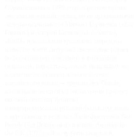
Образованная в 1988 году, в разное время
она имела разный состав, но ее признанными
лидерами считаются Михаил Горшенёв (a.k.a.
Горшок) и Андрей Князев (a.k.a. Князь).
«КиШ» продолжили традицию мирового
панка по части антуража (нечесаные парни
во всем рваном и черном) и поведения
(алкоголь, наркотики, драки, скандалы), но,
в отличие от, скажем, классического
английского панка — группы Sex Pistols,
воплощали не столько социальный протест,
сколько эстетику фэнтези,
интерпретировали русский фольклор, пели
о вурдалаках и ведьмах. Если фронтмен Sex
Pistols Сид Вишес орал в клипе Anarchy in
the UK (1976): «Я хочу быть анархией,