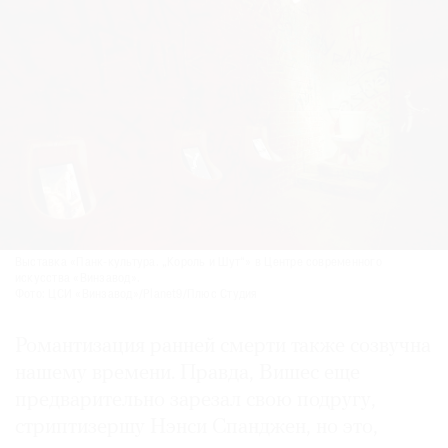
Выставка «Панк-культура. „Король и Шут“» в Центре современного
искусства «Винзавод».
Фото: ЦСИ «Винзавод»/Planet9/Плюс Студия
Романтизация ранней смерти также созвучна
нашему времени. Правда, Вишес еще
предварительно зарезал свою подругу,
стриптизершу Нэнси Спанджен, но это,