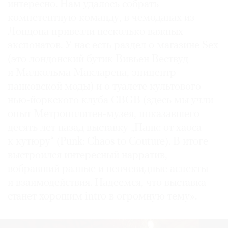
интересно. Нам удалось собрать
компетентную команду, в чемоданах из
Лондона привезли несколько важных
экспонатов. У нас есть раздел о магазине Sex
(это лондонский бутик Вивьен Вествуд
и Малкольма Макларена, эпицентр
панковской моды) и о туалете культового
нью-йоркского клуба CBGB (здесь мы учли
опыт Метрополитен-музея, показавшего
десять лет назад выставку „Панк: от хаоса
к кутюру“ (Punk: Chaos to Couture). В итоге
выстроился интересный нарратив,
вобравший разные и неочевидные аспекты
и взаимодействия. Надеемся, что выставка
станет хорошим intro в огромную тему».