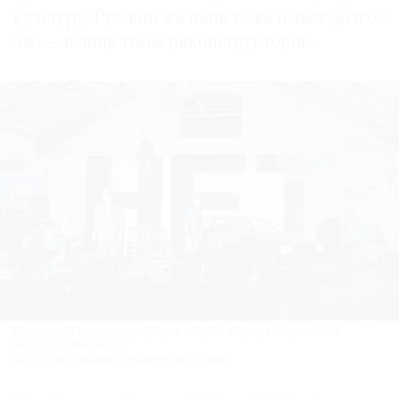
культуру. Русский же панк тоже имеет долгое
эхо — в лице тьмы реконструкторов.
Выставка «Панк-культура. „Король и Шут“» в Центре современного
искусства «Винзавод».
Фото: ЦСИ «Винзавод»/Planet9/Плюс Студия