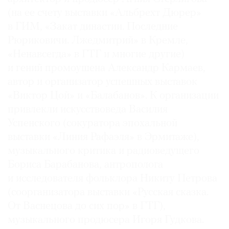
(на ее счету выставки «Альбрехт Дюрер»
в ГИМ, «Закат династии. Последние
Рюриковичи. Лжедмитрий» в Кремле,
«Ненавсегда» в ГТГ и многие другие)
©
2021
и гений промоушена Александр Кармаев,
The
автор и организатор успешных выставок
Art
«Виктор Цой» и «Балабанов». К организации
Newspaper
привлекли искусствоведа Василия
Russia
Успенского (сокуратора эпохальной
выставки «Линия Рафаэля» в Эрмитаже),
музыкального критика и радиоведущего
Бориса Барабанова, антрополога
и исследователя фольклора Никиту Петрова
(соорганизатора выставки «Русская сказка.
От Васнецова до сих пор» в ГТГ),
музыкального продюсера Игоря Гудкова.