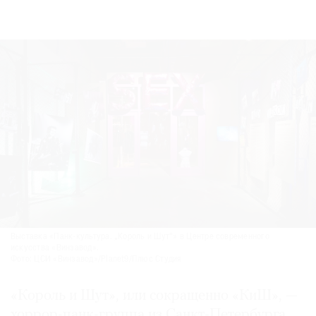
Выставка «Панк-культура. „Король и Шут“» в Центре современного
искусства «Винзавод».
Фото: ЦСИ «Винзавод»/Planet9/Плюс Студия
«Король и Шут», или сокращенно «КиШ», —
хоррор-панк-группа из Санкт-Петербурга.