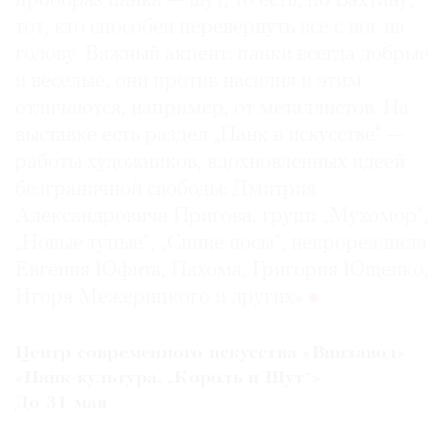
прообраз панка — шут, то есть, по Бахтину,
тот, кто способен перевернуть все с ног на
голову. Важный акцент: панки всегда добрые
и веселые, они против насилия и этим
отличаются, например, от металлистов. На
выставке есть раздел „Панк в искусстве“ —
работы художников, вдохновленных идеей
безграничной свободы: Дмитрия
Александровича Пригова, групп „Мухомор“,
„Новые тупые“, „Синие носы“, некрореалиста
Евгения Юфита, Пахома, Григория Ющенко,
Игоря Межерицкого и других»
Центр современного искусства «Винзавод»
«Панк-культура. „Король и Шут“»
До 31 мая