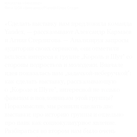
искусства «Винзавод».
Фото: ЦСИ «Винзавод»/Planet9/Плюс Студия
«Сделать выставку нам предложила команда
Yan­dex, — рассказывают Александр Кармаев
и Агния Стерлигова. — Анализируя запросы
аудитории своих сервисов, они отметили
всплеск интереса к группе „Король и Шут“ со
стороны подростков и молодежи. Вначале
идея показалась нам „задачкой-неберучкой“:
как сделать выставку, рассказывающую
о „Короле и Шуте“, интересной не только
фанатам и поклонникам этой группы?
Поразмыслив, мы решили сделать две
выставки: про историю группы и отдельно
про панк как социокультурное явление.
Разбираться во втором нам было очень