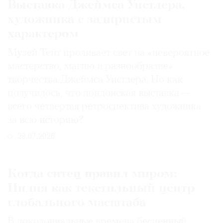
Выставка Джеймса Уистлера,
художника с задиристым
характером
Музей Тейт проливает свет на «невероятное
мастерство, магию и разнообразие»
творчества Джеймса Уистлера. Но как
получилось, что лондонская выставка —
всего четвертая ретроспектива художника
за всю историю?
29.07.2026
Когда ситец правил миром:
Индия как текстильный центр
глобального масштаба
В доколониальные времена бесценный