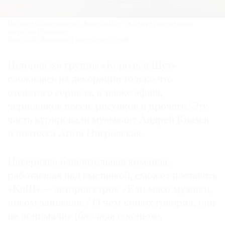
Выставка «Панк-культура. „Король и Шут“» в Центре современного
искусства «Винзавод».
Фото: ЦСИ «Винзавод»/Planet9/Плюс Студия
История же группы «Король и Шут»
сложилась из декорации только что
отснятого сериала, а также афиш,
черновиков песен, рисунков и прочего. Эту
часть курировали музыкант Андрей Князев
и поэтесса Агата Нигровская.
Наверняка блистательная команда,
работавшая над выставкой, сможет поставить
«КиШ» — авторов строк «Ели мясо мужики,
пивом запивали. / О чем конюх говорил, они
не понимали» (баллада о конюхе,