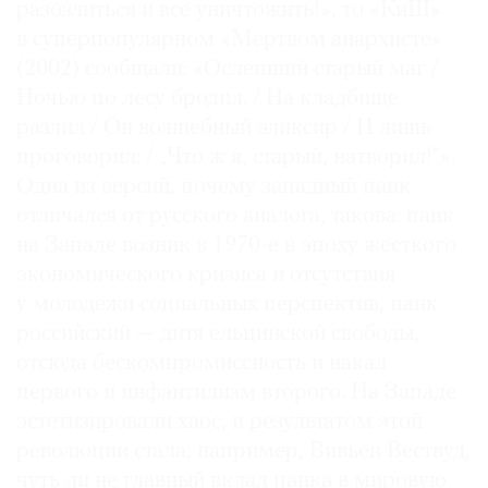
разозлиться и все уничтожить!», то «КиШ»
в суперпопулярном «Мертвом анархисте»
(2002) сообщали: «Ослепший старый маг /
Ночью по лесу бродил. / На кладбище
разлил / Он волшебный эликсир / И лишь
проговорил: / „Что ж я, старый, натворил!“».
Одна из версий, почему западный панк
отличался от русского аналога, такова: панк
на Западе возник в 1970-е в эпоху жесткого
экономического кризиса и отсутствия
у молодежи социальных перспектив, панк
российский — дитя ельцинской свободы,
отсюда бескомпромиссность и накал
первого и инфантилизм второго. На Западе
эстетизировали хаос, и результатом этой
революции стала, например, Вивьен Вествуд,
чуть ли не главный вклад панка в мировую