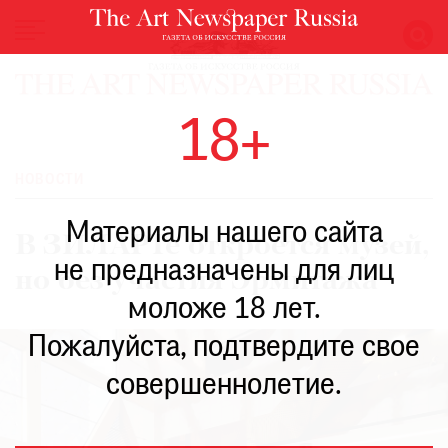
НОВОСТИ
18+
ВЫСТАВКИ
РЕСТАВРАЦИЯ
НОВОСТИ
КНИГИ
Материалы нашего сайта
ПО
В ЗИЛАРТе откроется музей,
ПУТИ
не предназначены для лиц
но без участия Эрмитажа
РЕЙТИНГ
моложе 18 лет.
МУЗЕЕВ
РОСКОШЬ
Пожалуйста, подтвердите свое
ПРИГЛАШЕНИЯ
совершеннолетие.