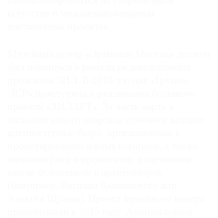
специализироваться на современном
искусстве и междисциплинарных
выставочных проектах.
©
Музейный центр «Эрмитаж-Москва» должен
2021
был появиться в рамках редевелопмента
The
промзоны ЗИЛ. В 2010-х годах «Группа
Art
ЛСР» приступила к реализации большого
Newspaper
проекта «ЗИЛАРТ». За часть «арт» в
Russia
названии нового квартала отвечают важные
архитектурные бюро, приглашенные к
проектированию жилых корпусов, а также
названия улиц и проспектов, получившие
имена художников и архитекторов
(например, Василия Кандинского или
Алексея Щусева). Проект музейного центра
презентовали в 2015 году. Архитектором