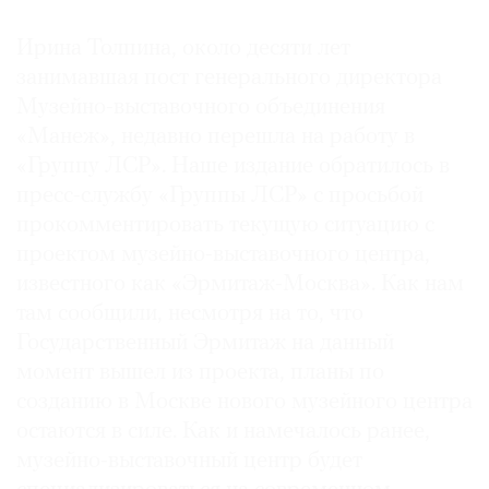
Где
найти
Ирина Толпина, около десяти лет
газету
занимавшая пост генерального директора
Музейно-выставочного объединения
Контакты
«Манеж», недавно перешла на работу в
редакции
«Группу ЛСР». Наше издание обратилось в
Авторы
пресс-службу «Группы ЛСР» с просьбой
Медиакит
прокомментировать текущую ситуацию с
Mediakit
проектом музейно-выставочного центра,
известного как «Эрмитаж-Москва». Как нам
там сообщили, несмотря на то, что
Государственный Эрмитаж на данный
момент вышел из проекта, планы по
созданию в Москве нового музейного центра
остаются в силе. Как и намечалось ранее,
музейно-выставочный центр будет