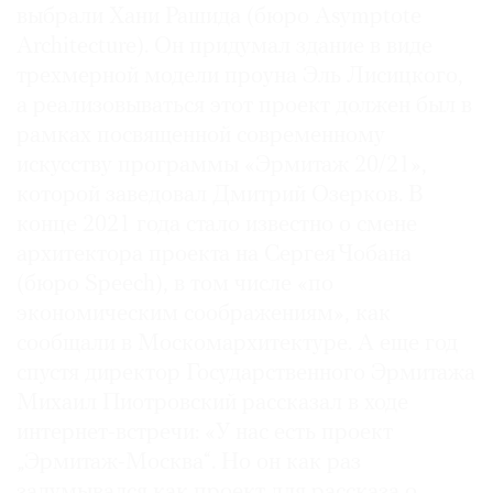
выбрали Хани Рашида (бюро Asymptote
Architecture). Он придумал здание в виде
трехмерной модели проуна Эль Лисицкого,
а реализовываться этот проект должен был в
рамках посвященной современному
искусству программы «Эрмитаж 20/21»,
которой заведовал Дмитрий Озерков. В
конце 2021 года стало известно о смене
архитектора проекта на Сергея Чобана
(бюро Speech), в том числе «по
экономическим соображениям», как
сообщали в Москомархитектуре. А еще год
спустя директор Государственного Эрмитажа
Михаил Пиотровский рассказал в ходе
интернет-встречи: «У нас есть проект
„Эрмитаж-Москва“. Но он как раз
задумывался как проект для рассказа о