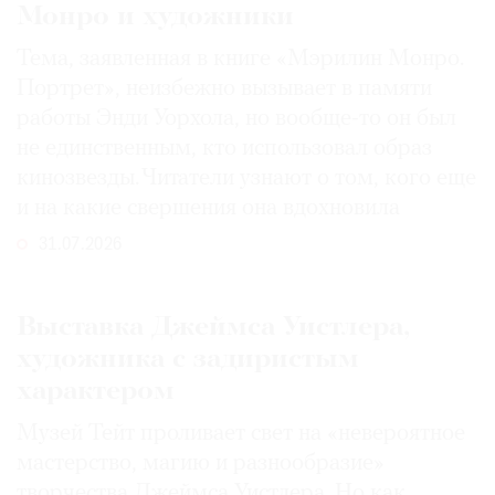
Монро и художники
Тема, заявленная в книге «Мэрилин Монро.
Портрет», неизбежно вызывает в памяти
работы Энди Уорхола, но вообще-то он был
не единственным, кто использовал образ
кинозвезды. Читатели узнают о том, кого еще
и на какие свершения она вдохновила
31.07.2026
Выставка Джеймса Уистлера,
художника с задиристым
характером
Музей Тейт проливает свет на «невероятное
мастерство, магию и разнообразие»
творчества Джеймса Уистлера. Но как