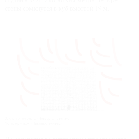
студии «NOYD короткий метр». Четыре
стены сомкнутся в куб высотой 19 м.
©
2021
The
Art
Newspaper
Russia
Эскиз арт-объекта «Четвертая сте­на».
Фото: Арт-парк «Никола-Ленивец»