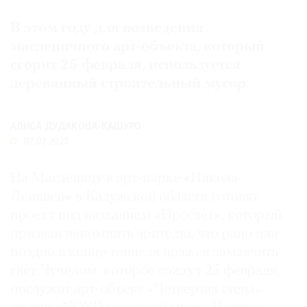
Где
В этом году для возведения
найти
газету
масленичного арт-объекта, который
сгорит 25 февраля, используется
Контакты
деревянный строительный мусор
редакции
Авторы
АЛИСА ДУДАКОВА-КАШУРО
Медиакит
07.02.2023
Mediakit
На Масленицу в арт-парке «Никола-
Ленивец» в Калужской области готовят
проект под названием «Просвет», который
призван напомнить зрителю, что рано или
поздно в конце тоннеля должен замаячить
свет. Чучелом, которое сожгут 25 февраля,
послужит арт-объект «Четвертая стена»