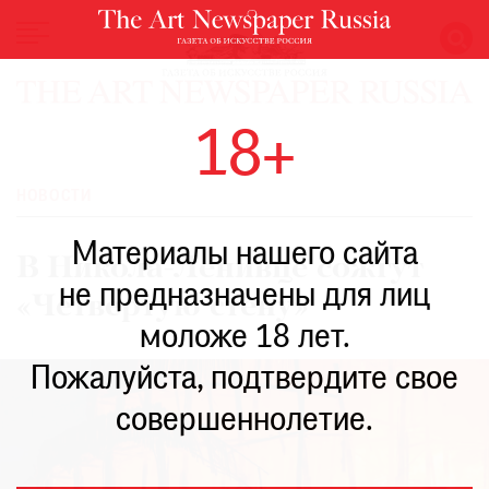
НОВОСТИ
18+
ВЫСТАВКИ
РЕСТАВРАЦИЯ
НОВОСТИ
КНИГИ
Материалы нашего сайта
ПО
В Никола-Ленивце сожгут
ПУТИ
не предназначены для лиц
«Четвертую стену»
РЕЙТИНГ
моложе 18 лет.
МУЗЕЕВ
РОСКОШЬ
Пожалуйста, подтвердите свое
ПРИГЛАШЕНИЯ
совершеннолетие.