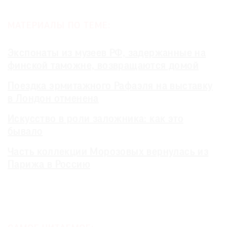
МАТЕРИАЛЫ ПО ТЕМЕ:
Экспонаты из музеев РФ, задержанные на
финской таможне, возвращаются домой
Поездка эрмитажного Рафаэля на выставку
в Лондон отменена
Искусство в роли заложника: как это
бывало
Часть коллекции Морозовых вернулась из
Парижа в Россию