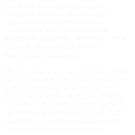
напомним, согласно утвержденному
правительством 5 марта перечню, 52
страны, включая 27 стран — членов
Евросоюза, а также Великобританию,
©
Швейцарию, Норвегию, Австралию, Новую
2021
Зеландию, Канаду, США, Тайвань,
The
Республику Корея, Японию.
Art
Newspaper
Russia
Межмузейный обмен между Россией и США
был заморожен гораздо раньше — после
постановления федерального суда
Вашингтона в августе 2010 года о возврате
библиотеки Шнеерсона. Однако с другими
странами он продолжался вплоть до 2022
года. После обострения геополитической
ситуации Минкультуры совместно с