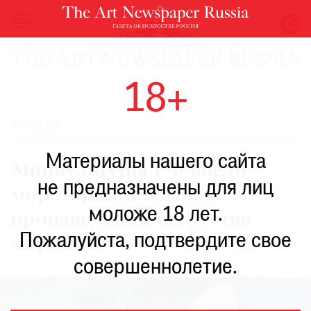
НОВОСТИ
18+
ВЫСТАВКИ
РЕСТАВРАЦИЯ
НОВОСТИ
КНИГИ
Материалы нашего сайта
ПО
Минкультуры РФ ввело
ПУТИ
не предназначены для лиц
мораторий на вывоз
РЕЙТИНГ
моложе 18 лет.
МУЗЕЕВ
произведений искусства
РОСКОШЬ
Пожалуйста, подтвердите свое
за рубеж
ПРИГЛАШЕНИЯ
совершеннолетие.