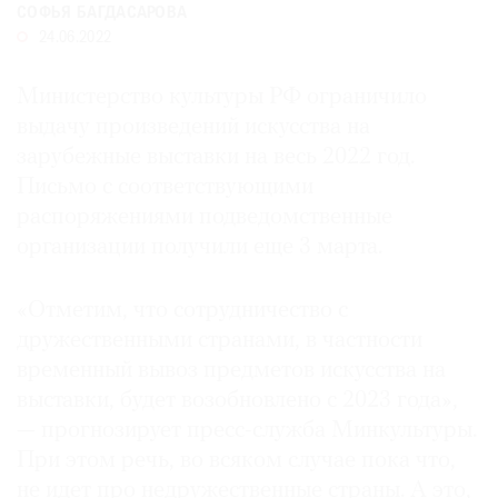
СОФЬЯ БАГДАСАРОВА
Где
24.06.2022
найти
газету
Министерство культуры РФ ограничило
выдачу произведений искусства на
Контакты
редакции
зарубежные выставки на весь 2022 год.
Авторы
Письмо с соответствующими
Медиакит
распоряжениями подведомственные
организации получили еще 3 марта.
Mediakit
«Отметим, что сотрудничество с
дружественными странами, в частности
временный вывоз предметов искусства на
выставки, будет возобновлено с 2023 года»,
— прогнозирует пресс-служба Минкультуры.
При этом речь, во всяком случае пока что,
не идет про недружественные страны. А это,