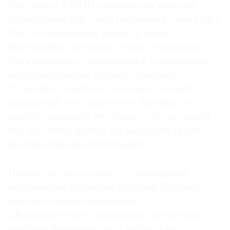
Выставка в ГМИИ приехала из венской
Где
Альбертины (где была показана в этом году).
найти
газету
Это 30 живописных работ, а также
фотографии, которые делает художница.
Контакты
Хотя зрителям, привычным к соцреализму, к
редакции
монументальным образам женщин-
Авторы
тружениц с советских плакатов, может
Медиакит
показаться, что творчество Хауснер по-
Mediakit
своему развивает эту линию, это не совсем
так. Ее метод другой, он наследует скорее
авангардным фотомонтажам.
Интересно, что ее отец — знаменитый
австрийский художник Рудольф Хауснер,
один из основоположников
«фантастического реализма», во времена
нацизма попавшего под запрет как