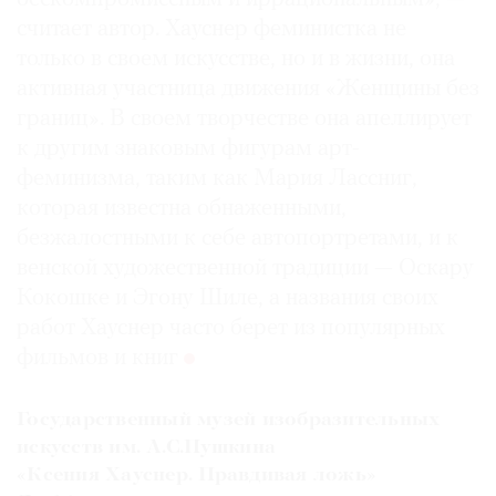
считает автор. Хауснер феминистка не
только в своем искусстве, но и в жизни, она
активная участница движения «Женщины без
границ». В своем творчестве она апеллирует
к другим знаковым фигурам арт-
феминизма, таким как Мария Лассниг,
которая известна обнаженными,
безжалостными к себе автопортретами, и к
венской художественной традиции — Оскару
Кокошке и Эгону Шиле, а названия своих
работ Хауснер часто берет из популярных
фильмов и книг
Государственный музей изобразительных
искусств им. А.С.Пушкина
«Ксения Хауснер. Правдивая ложь»