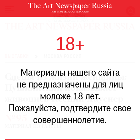
НОВОСТИ
18+
ВЫСТАВКИ
РЕСТАВРАЦИЯ
ВЫСТАВКИ
МОСКВА РОССИЯ
КНИГИ
Материалы нашего сайта
ПО
Сцены из жизни женщины:
ПУТИ
не предназначены для лиц
Пушкинский показывает
РЕЙТИНГ
моложе 18 лет.
МУЗЕЕВ
живопись Ксении Хауснер
РОСКОШЬ
Пожалуйста, подтвердите свое
№95
ПРИГЛАШЕНИЯ
совершеннолетие.
МАТЕРИАЛ ИЗ ГАЗЕТЫ