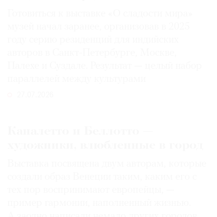
Готовиться к выставке «О сладости мира»
музей начал заранее, организовав в 2025
году серию резиденций для индийских
авторов в Санкт-Петербурге, Москве,
Палехе и Суздале. Результат — целый набор
параллелей между культурами
27.07.2026
Каналетто и Беллотто —
художники, влюбленные в город
Выставка посвящена двум авторам, которые
создали образ Венеции таким, каким его c
тех пор воспринимают европейцы, —
пример гармонии, наполненный жизнью.
А заодно написали немало других городов,