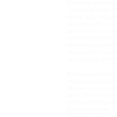
Подобные «приглаше
Томаса Сарасено. Е
среды, часто объед
Arachnomancy App (
паутин по всему мир
солнечной энергии S
берлинская мастерск
математиков и астр
образованию архите
В «Горизонте событ
сложных и интересн
светом прожекторов
лодок. Посетителей
телефонами и храни
расходится целых 17
Духовный заряд это