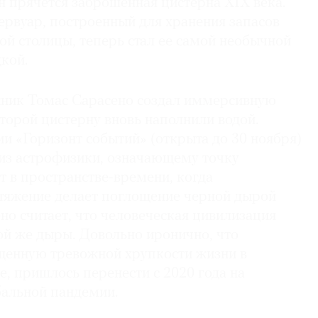
 прячется заброшенная цистерна XIX века.
ервуар, построенный для хранения запасов
ой столицы, теперь стал ее самой необычной
кой.
ник Томас Сарасено создал иммерсивную
торой цистерну вновь наполнили водой.
и «Горизонт событий» (открыта до 30 ноября)
 из астрофизики, означающему точку
 в пространстве-времени, когда
тяжение делает поглощение черной дырой
о считает, что человеческая цивилизация
ой же дыры. Довольно иронично, что
щенную тревожной хрупкости жизни в
, пришлось перенести с 2020 года на
бальной пандемии.