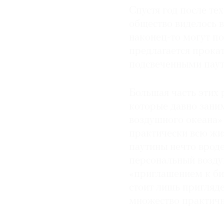
Спустя год после те
общество виделось в
наконец-то могут по
предлагается прока
подсвеченными паут
Большая часть этих 
которые давно зани
воздушного океана»
практически всю жиз
паутины нечто вроде
персональный возду
«приглашением к би
стоит лишь пригляд
множество практичн