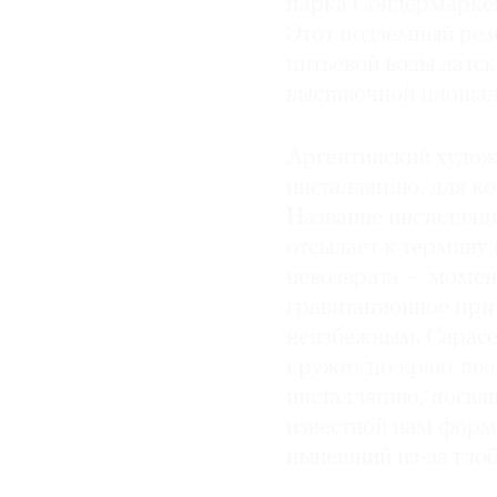
парка Сондермаркен
Этот подземный рез
© 2021 The Art Newspaper Russia
питьевой воды датск
выставочной площад
Аргентинский худож
инсталляцию, для ко
Название инсталляци
отсылает к термину
невозврата — момент
гравитационное при
неизбежным. Сарасен
кружит по краю так
инсталляцию, посвя
известной нам форме
нынешний из-за гло