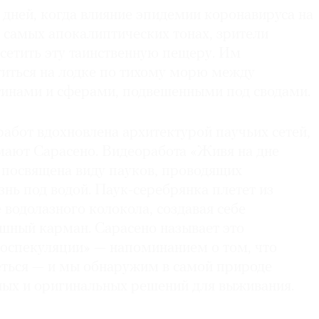
х дней, когда влияние эпидемии коронавируса на
 самых апокалиптических тонах, зрители
сетить эту таинственную пещеру. Им
титься на лодке по тихому морю между
инами и сферами, подвешенными под сводами.
работ вдохновлена архитектурой паучьих сетей,
мают Сарасено. Видеоработа «Живя на дне
 посвящена виду пауков, проводящих
нь под водой. Паук-серебрянка плетет из
 водолазного колокола, создавая себе
шный карман. Сарасено называет это
оспекуляции» — напоминанием о том, что
еться — и мы обнаружим в самой природе
ых и оригинальных решений для выживания.