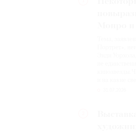
Некотор
1
повыраз
Монро и
Тема, заявле
Портрет», не
Энди Уорхола
не единствен
кинозвезды. Ч
и на какие с
31.07.2026
Выставка
2
художни