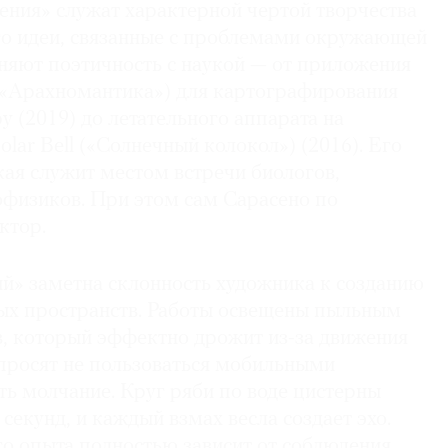
ния» служат характерной чертой творчества
го идеи, связанные с проблемами окружающей
иняют поэтичность с наукой — от приложения
«Арахномантика») для картографирования
у (2019) до летательного аппарата на
olar Bell («Солнечный колокол») (2016). Его
ая служит местом встречи биологов,
офизиков. При этом сам Сарасено по
ктор.
ий» заметна склонность художника к созданию
ых пространств. Работы освещены пыльным
, который эффектно дрожит из-за движения
 просят не пользоваться мобильными
ть молчание. Круг ряби по воде цистерны
 секунд, и каждый взмах весла создает эхо.
го опыта полностью зависит от соблюдения