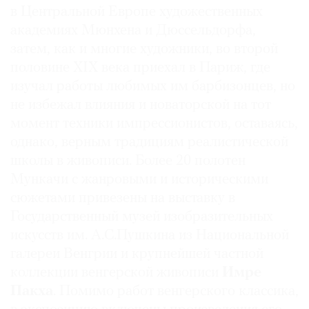
в Центральной Европе художественных
Где
найти
академиях Мюнхена и Дюссельдорфа,
газету
затем, как и многие художники, во второй
половине XIX века приехал в Париж, где
Контакты
изучал работы любимых им барбизонцев, но
редакции
не избежал влияния и новаторской на тот
Авторы
момент техники импрессионистов, оставаясь,
Медиакит
однако, верным традициям реалистической
Mediakit
школы в живописи. Более 20 полотен
Мункачи с жанровыми и историческими
сюжетами привезены на выставку в
Государственный музей изобразительных
искусств им. А.С.Пушкина из Национальной
галереи Венгрии и крупнейшей частной
коллекции венгерской живописи
Имре
Пакха
. Помимо работ венгерского классика,