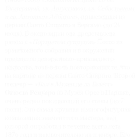
(1480–1556)
«
Мадонна на троне со св.
Екатериной, св. Августином, св. Себастьяном
и св. Антонием Аббатом»
, привезенная из
церкви Санто Спирито в Бергамо (до 21
июня). В экспозиции она представлена
рядом с «
Портретом супругов»
Лотто из
эрмитажного собрания и в окружении
предметов декоративно-прикладного
искусства, точь-в-точь повторяющих те, что
на картине из церкви Санто Спирито. Второй
шедевр —
«Бал в Мулен де ла Галетт»
Огюста Ренуара
из Музея Орсе в Париже,
очень редко покидающий его стены (до 7
июля). Это самая крупная и многофигурная
композиция знаменитого мастера, над
которой он работал в течение всего лета
1876 года и исключительно на пленэре. Его