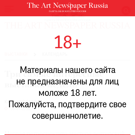
НОВОСТИ
18+
ВЫСТАВКИ
РЕСТАВРАЦИЯ
ВЫСТАВКИ
КАЛЕНДАРЬ
КНИГИ
Материалы нашего сайта
ПО
Три самые интересные
ПУТИ
не предназначены для лиц
выставки недели
РЕЙТИНГ
моложе 18 лет.
МУЗЕЕВ
РОСКОШЬ
КАРА МИСКАРЯН
Пожалуйста, подтвердите свое
03.04.2015
ПРИГЛАШЕНИЯ
совершеннолетие.
Первая ретроспектива мастера венгерской