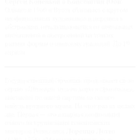
Сергей
Конёнков
и
Константин Юон
.
Однако в 1960-е Вулох сблизился с кругом
неофициальных художников и перешел к
абстракции, отталкивающейся от пейзажных
впечатлений и построенной на тонких
ритмах формы и цветовых градаций. До 19
апреля.
Государственный Эрмитаж продолжает свою
серию
«Шедевры музеев мира в Эрмитаже»
,
выставляя по одной картине из какого-
нибудь крупного музея. На этот раз их целых
две. Первая — это алтарная композиция
одного из крупнейших венецианских
мастеров Ренессанса
Лоренцо Лотто