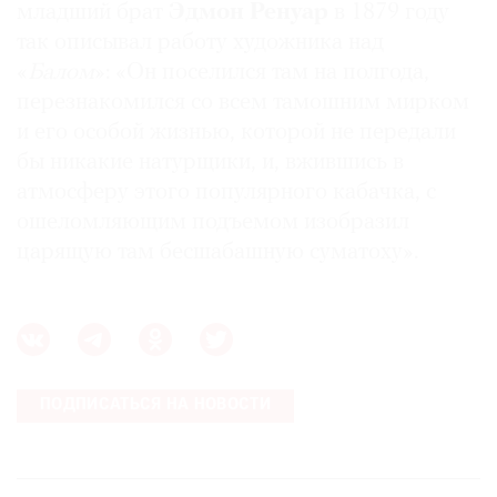
младший брат
Эдмон Ренуар
в 1879 году
так описывал работу художника над
«
Балом
»: «Он поселился там на полгода,
перезнакомился со всем тамошним мирком
и его особой жизнью, которой не передали
бы никакие натурщики, и, вжившись в
атмосферу этого популярного кабачка, с
ошеломляющим подъемом изобразил
царящую там бесшабашную суматоху».
ПОДПИСАТЬСЯ НА НОВОСТИ