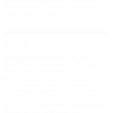
в экспозицию включены произведения его
современников — русских художников,
близких ему по темам, духу и живописному
языку. До 28 июня.
©
2021
The
Творчество Игоря Вулоха (1938–2012),
Art
одной из самых заметных фигур в советском
Newspaper
неофициальном искусстве 1960–1980-х, не
Russia
было обделено вниманием ни при жизни, ни
после кончины художника. Его
персональные выставки начиная с 1980-х
проходили в ведущих московских и
зарубежных галереях и музеях, его работы
хранятся в Государственной Третьяковской
галерее, Государственном Русском музее, во
многих частных коллекциях, как