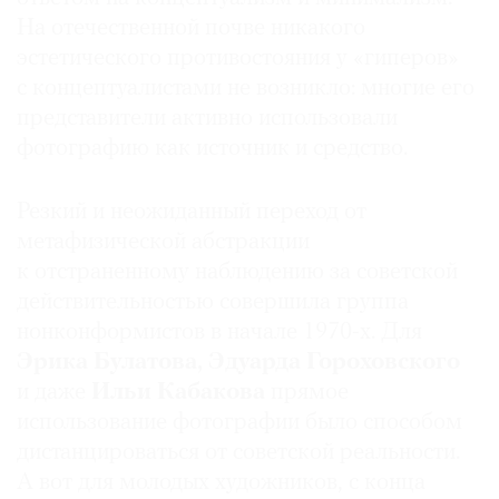
Где
На отечественной почве никакого
найти
эстетического противостояния у «гиперов»
газету
с концептуалистами не возникло: многие его
представители активно использовали
Контакты
фотографию как источник и средство.
редакции
Авторы
Резкий и неожиданный переход от
Медиакит
метафизической абстракции
Mediakit
к отстраненному наблюдению за советской
действительностью совершила группа
нонконформистов в начале 1970-х. Для
Эрика Булатова, Эдуарда Гороховского
и даже
Ильи Кабакова
прямое
использование фотографии было способом
дистанцироваться от советской реальности.
А вот для молодых художников, с конца