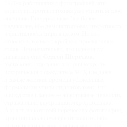
1970-х работавших с фотографией, эти
стратегии противостояния уже утратили свое
значение. Гиперреализм был более
радикален, ибо демонстрировал пустотность
©
и фиктивность мира в целом. Но это
2021
относится только к крайним проявлениям
The
стиля. Примечательно, что идеологом
Art
движения стал
Сергей Шерстюк
,
Newspaper
выпускник отделения истории искусств
Russia
исторического факультета МГУ, где даже
в самые жесткие времена убежденные
формалисты учили студентов тому, что
в искусстве главное — живописные ценности,
отражающие внутренний мир художника.
А холст, на который перенесена фотография,
принципиально очищен от какого-либо
психологизма и живописных изысков.