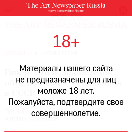
НОВОСТИ
18+
ВЫСТАВКИ
РЕСТАВРАЦИЯ
КАЛЕНДАРЬ
МОСКВА РОССИЯ
КНИГИ
Материалы нашего сайта
ПО
Гипер! Стиль, напоследок
ПУТИ
не предназначены для лиц
объединивший художников
РЕЙТИНГ
моложе 18 лет.
МУЗЕЕВ
в СССР
РОСКОШЬ
Пожалуйста, подтвердите свое
№31
ПРИГЛАШЕНИЯ
совершеннолетие.
МАТЕРИАЛ ИЗ ГАЗЕТЫ