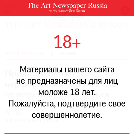
НОВОСТИ
18+
ВЫСТАВКИ
РЕСТАВРАЦИЯ
КРУПНЫМ ПЛАНОМ
МНЕНИЯ
КНИГИ
Материалы нашего сайта
ПО
Пропагандистка
ПУТИ
не предназначены для лиц
перформанса — о том, что
РЕЙТИНГ
моложе 18 лет.
МУЗЕЕВ
от него никуда не деться
РОСКОШЬ
Пожалуйста, подтвердите свое
№8
ПРИГЛАШЕНИЯ
совершеннолетие.
МАТЕРИАЛ ИЗ ГАЗЕТЫ