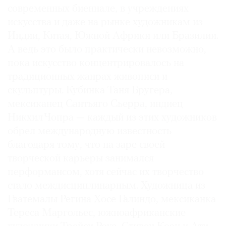
современных биеннале, в учреждениях
искусства и даже на рынке художникам из
Индии, Китая, Южной Африки или Бразилии.
А ведь это было практически невозможно,
пока искусство концентрировалось на
традиционных жанрах живописи и
скульптуры. Кубинка Таня Бругера,
мексиканец Сантьяго Сьерра, индиец
Никхил Чопра — каждый из этих художников
обрел международную известность
благодаря тому, что на заре своей
творческой карьеры занимался
перформансом, хотя сейчас их творчество
стало междисциплинарным. Художница из
Гватемалы Регина Хосе Галиндо, мексиканка
Тереса Маргольес, южноафриканские