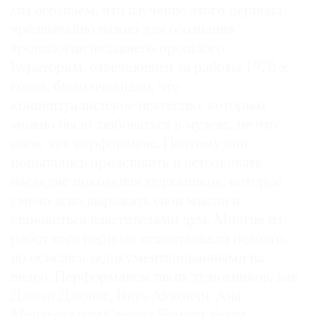
мы осознаем, что изучение этого периода
чрезвычайно важно для осознания
хронологии недавнего прошлого.
Кураторам, отвечающим за работы 1970-х
годов, было очевидно, что
концептуалистское искусство, которым
можно было любоваться в музеях, не что
иное, как перформанс. Поэтому они
попытались представить и истолковать
наследие поколения художников, которое
умело ясно выражать свои мысли и
становиться властителями дум. Многие из
работ того периода существовали недолго,
но остались задокументированными на
видео. Перформансы таких художников, как
Джоан Джонас, Вито Аккончи, Ана
Мендьета или Стюарт Брисли, были