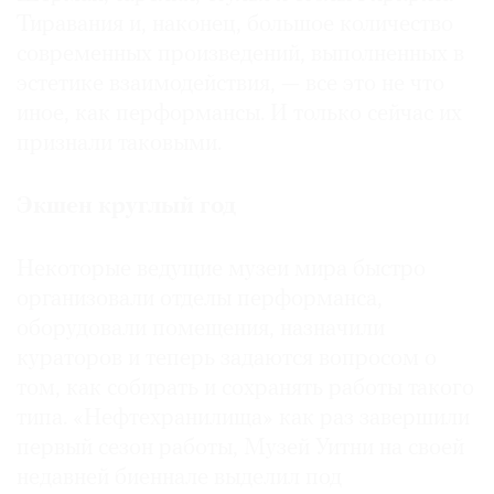
Тиравания и, наконец, большое количество
современных произведений, выполненных в
эстетике взаимодействия, — все это не что
иное, как перформансы. И только сейчас их
©
признали таковыми.
2021
The
Art
Экшен круглый год
Newspaper
Russia
Некоторые ведущие музеи мира быстро
организовали отделы перформанса,
оборудовали помещения, назначили
кураторов и теперь задаются вопросом о
том, как собирать и сохранять работы такого
типа. «Нефтехранилища» как раз завершили
первый сезон работы, Музей Уитни на своей
недавней биеннале выделил под