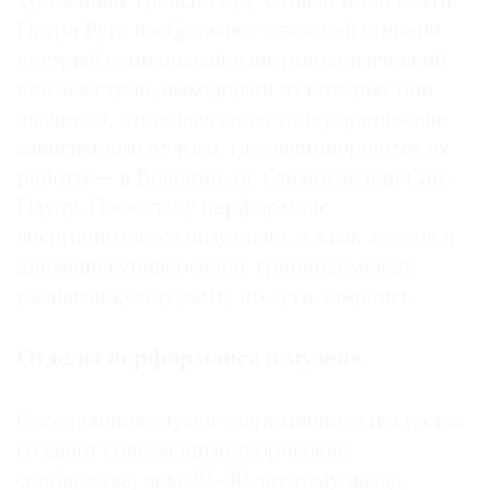
художники Трейси Роуз, Стивен Коэн и Ати-
Патра Руга изображают в высшей степени
пестрый социальный и антропологический
пейзаж стран, выходцами из которых они
являются, отстаивая свою точку зрения вне
зависимости от того, где экспонируются их
работы — в Венеции ли, Стамбуле или Сан-
Паулу. Поскольку перформанс
воспринимается визуально, а язык жестов и
движения универсален, границы между
разными культурами, по сути, стерлись.
Отделы перформанса в музеях
Сегодняшние музеи современного искусства
создают совсем иные творческие
сообщества, чем 20–30 лет тому назад.