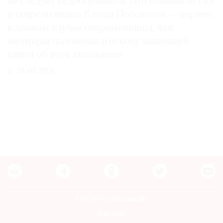
не следует недооценивать. Это понимали уже
и современники Елены Поленовой — вернее,
в данном случае современницы, чьи
мемуары положены в основу нынешней
книги об этой художнице
31.07.2026
Контакты редакции
Авторы