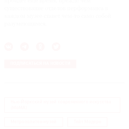
пройдет еще время, прежде чем
существование отделов перформанса в
каждом музее станет чем-то само собой
разумеющимся. 
ПОДПИСАТЬСЯ НА НОВОСТИ
Нью-Йоркский музей современного искусства
(MoMA)
Метрополитен-музей
Тейт Модерн