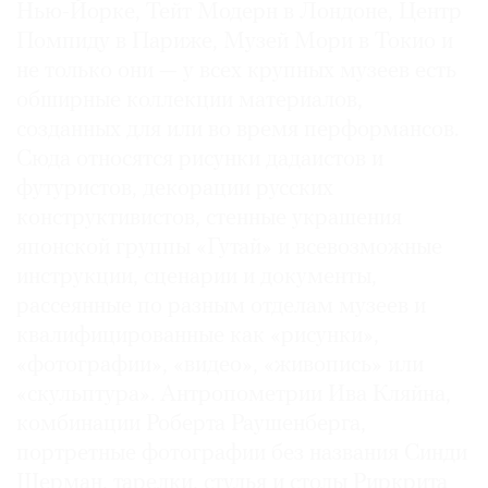
Нью-Йорке, Тейт Модерн в Лондоне, Центр
Где
Помпиду в Париже, Музей Мори в Токио и
найти
газету
не только они — у всех крупных музеев есть
обширные коллекции материалов,
Контакты
созданных для или во время перформансов.
редакции
Сюда относятся рисунки дадаистов и
Авторы
футуристов, декорации русских
Медиакит
конструктивистов, стенные украшения
Mediakit
японской группы «Гутай» и всевозможные
инструкции, сценарии и документы,
рассеянные по разным отделам музеев и
квалифицированные как «рисунки»,
«фотографии», «видео», «живопись» или
«скульптура». Антропометрии Ива Кляйна,
комбинации Роберта Раушенберга,
портретные фотографии без названия Синди
Шерман, тарелки, стулья и столы Риркрита