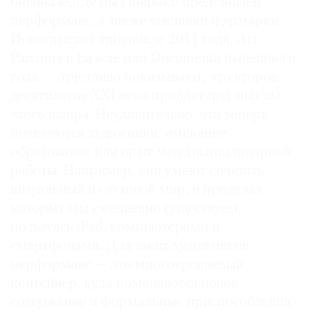
биеннале, где был широко представлен
перформанс, а также выставки и ярмарки —
Иокогамская триеннале 2011 года, Art
Parcours в Базеле или Documenta нынешнего
года — отчетливо показывают, что второе
десятилетие XXI века пройдет под знаком
этого жанра. Неудивительно, что теперь
появляются художники, имеющие
образование или опыт междисциплинарной
работы. Например, они умеют сочетать
визуальный и слуховой мир, в пределах
которых мы ежедневно существуем,
пользуясь iPad, компьютерами и
смартфонами. Для таких художников
перформанс — это многоуровневый
контейнер, куда помещаются новое
содержание и формальные приспособления