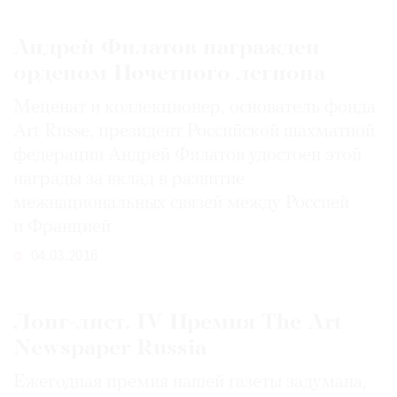
Андрей Филатов награжден
орденом Почетного легиона
©
Меценат и коллекционер, основатель фонда
2021
Art Russe, президент Российской шахматной
The
федерации Андрей Филатов удостоен этой
Art
награды за вклад в развитие
Newspaper
межнациональных связей между Россией
Russia
и Францией
04.03.2016
Лонг-лист. IV Премия The Art
Newspaper Russia
Ежегодная премия нашей газеты задумана,