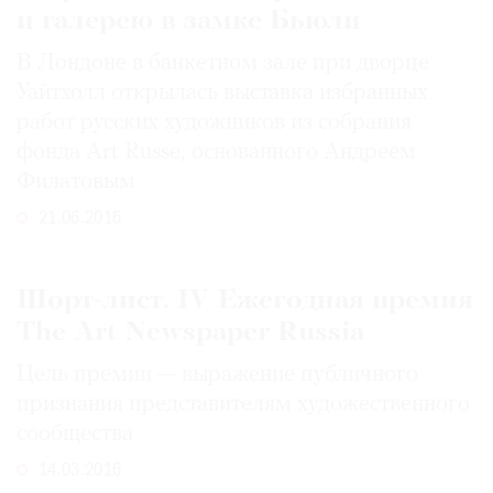
и галерею в замке Бьюли
Где
найти
В Лондоне в банкетном зале при дворце
газету
Уайтхолл открылась выставка избранных
работ русских художников из собрания
Контакты
редакции
фонда Art Russe, основанного Андреем
Авторы
Филатовым
Медиакит
21.06.2016
Mediakit
Шорт-лист. IV Ежегодная премия
The Art Newspaper Russia
Цель премии — выражение публичного
признания представителям художественного
сообщества
14.03.2016