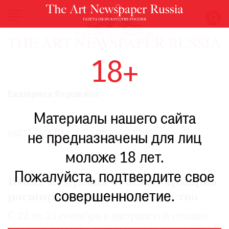
НОВОСТИ
18+
ВЫСТАВКИ
РЕСТАВРАЦИЯ
Екатерина Якушкина
КНИГИ
Материалы нашего сайта
ПО
ПУТИ
МАТЕРИАЛЫ
ВСЕ АВТОРЫ
не предназначены для лиц
РЕЙТИНГ
моложе 18 лет.
МУЗЕЕВ
РОСКОШЬ
Пожалуйста, подтвердите свое
Юная и дерзкая венская ярмарка
ПРИГЛАШЕНИЯ
совершеннолетие.
расширяет границы искусства
С 22 по 25 сентября в австрийской столице