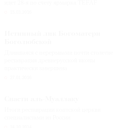
идет 28-я по счету ярмарка TEFAF
Где
найти
15.03.2016
газету
Контакты
Истинный лик Богоматери
редакции
Боголюбской
Авторы
Длившаяся с перерывами почти столетие
Медиакит
реставрация древнерусской иконы
Mediakit
практически завершена
27.01.2016
Спасти аль-Муаллаку
Итоги реставрации коптской церкви
специалистами из России
24.10.2014