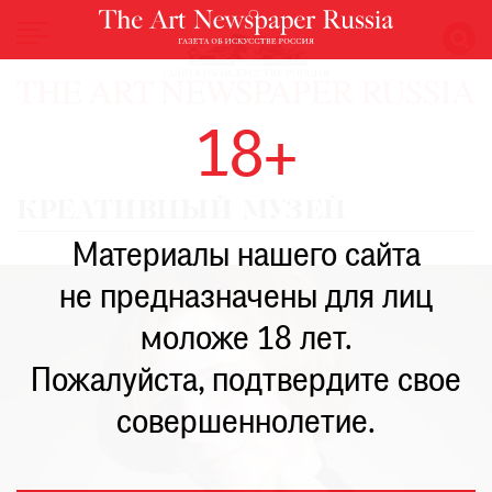
НОВОСТИ
18+
ВЫСТАВКИ
РЕСТАВРАЦИЯ
КРЕАТИВНЫЙ МУЗЕЙ
КНИГИ
Материалы нашего сайта
ПО
ПУТИ
не предназначены для лиц
РЕЙТИНГ
моложе 18 лет.
МУЗЕЕВ
РОСКОШЬ
Пожалуйста, подтвердите свое
ПРИГЛАШЕНИЯ
совершеннолетие.