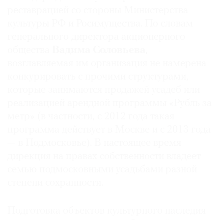
реставрацией со стороны Министерства
культуры РФ и Росимущеcтва. По словам
генерального директора акционерного
общества
Вадима Соловьева
,
©
возглавляемая им организация не намерена
2021
конкурировать с прочими структурами,
The
Art
которые занимаются продажей усадеб или
Newspaper
реализацией арендной программы «Рубль за
Russia
метр» (в частности, с 2012 года такая
программа действует в Москве и с 2013 года
— в Подмосковье). В настоящее время
дирекция на правах собственности владеет
семью подмосковными усадьбами разной
степени сохранности.
Подготовка объектов культурного наследия