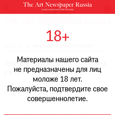
НОВОСТИ
18+
ВЫСТАВКИ
РЕСТАВРАЦИЯ
НОВОСТИ
МОСКОВСКАЯ ОБЛАСТЬ РОССИЯ
КНИГИ
Материалы нашего сайта
ПО
Две подмосковные усадьбы
ПУТИ
не предназначены для лиц
уйдут с молотка
РЕЙТИНГ
моложе 18 лет.
МУЗЕЕВ
РОСКОШЬ
АННА САВИЦКАЯ
Пожалуйста, подтвердите свое
14.11.2014
ПРИГЛАШЕНИЯ
совершеннолетие.
Пресс-служба Министерства культуры