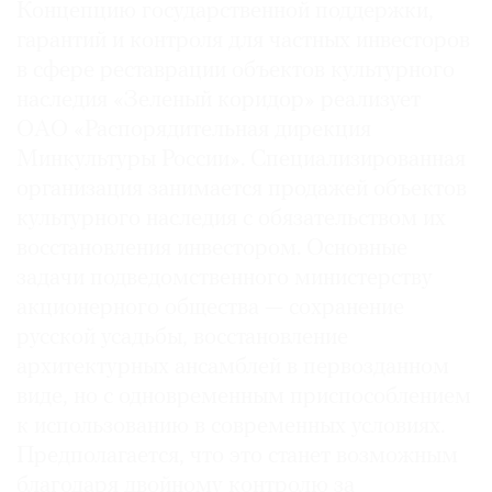
Концепцию государственной поддержки,
Где
гарантий и контроля для частных инвесторов
найти
газету
в сфере реставрации объектов культурного
наследия «Зеленый коридор» реализует
Контакты
ОАО «Распорядительная дирекция
редакции
Минкультуры России». Специализированная
Авторы
организация занимается продажей объектов
Медиакит
культурного наследия с обязательством их
Mediakit
восстановления инвестором. Основные
задачи подведомственного министерству
акционерного общества — сохранение
русской усадьбы, восстановление
архитектурных ансамблей в первозданном
виде, но с одновременным приспособлением
к использованию в современных условиях.
Предполагается, что это станет возможным
благодаря двойному контролю за