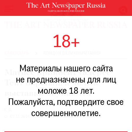
НОВОСТИ
18+
ВЫСТАВКИ
РЕСТАВРАЦИЯ
КАЛЕНДАРЬ
ЛОНДОН ВЕЛИКОБРИТАНИЯ
КНИГИ
Материалы нашего сайта
ПО
Матисс приносит галерее
ПУТИ
не предназначены для лиц
Тейт барыши, а долгие
РЕЙТИНГ
моложе 18 лет.
МУЗЕЕВ
выставки окупаются
РОСКОШЬ
Пожалуйста, подтвердите свое
ПРИГЛАШЕНИЯ
Г. П.
совершеннолетие.
07.11.2014