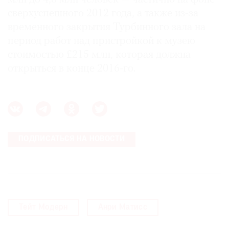
сверхуспешного 2012 года, а также из-за
временного закрытия Турбинного зала на
период работ над пристройкой к музею
стоимостью £215 млн, которая должна
©
2021
открыться в конце 2016-го.
The
Art
Newspaper
Russia
ПОДПИСАТЬСЯ НА НОВОСТИ
Тейт Модерн
Анри Матисс