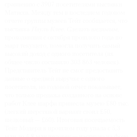
сравнению с 3907 посетителями выставки
Где
Матисса. Между тем в последнем годовом
найти
газету
отчете группы музеев Тейт сообщается, что
выставка
Пауль Клее. Сделать видимым
,
Контакты
проходившая с октября прошлого года по
редакции
март текущего, помогла получить самый
Авторы
высокий доход с одного посетителя (их
Медиакит
общее число составило 303 863 человек).
Mediakit
Представитель Тейт не смог предоставить
данные о средней выручке с одного
посетителя, но годовой отчет показывает,
что только продажа созданного на основе
работ Клее шарфа принесла музею £80 тыс.
(легкий шерстяной вариант стоил £50,
шелковый — £60). Итоговая посещаемость
Тейт Модерн в прошлом году упала с 5,3
млн до 4,8 млн человек — частично на фоне