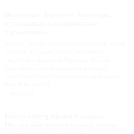
Выставка Джеймса Уистлера,
художника с задиристым
характером
Музей Тейт проливает свет на «невероятное
мастерство, магию и разнообразие»
творчества Джеймса Уистлера. Но как
получилось, что лондонская выставка —
всего четвертая ретроспектива художника
за всю историю?
29.07.2026
Когда ситец правил миром:
Индия как текстильный центр
глобального масштаба