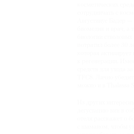
косметических средс
сотрудничать с косм
Августинус Бадер —
биомедик и врач, а 
биологии стволовых
потратил более 30 л
которая активирует 
к регенерации. Имен
средств для ухода з
TFC8. Лично убедить
можно и в Thalassa S
Из других интересны
дегустацию вин в со
отеля расскажет о б
с шаманом, чтобы у