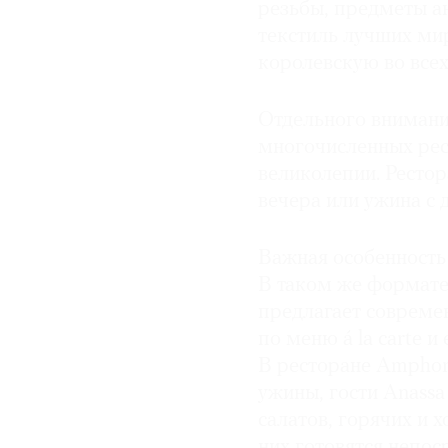
резьбы, предметы а
текстиль лучших ми
королевскую во все
Отдельного внимани
многочисленных рес
великолепии. Рестор
вечера или ужина с 
Важная особенность 
В таком же формате 
предлагает соврем
по меню á la carte и
В ресторане Amphora
ужины, гости Anassa
салатов, горячих и 
них готовятся непо