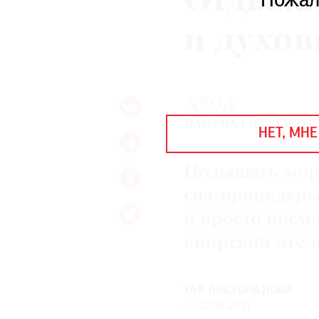
Отдыха
Пожал
ЕЖЕГОДНАЯ ПРЕМИЯ
КИНОФЕСТИВАЛЬ
и духов
Подписаться на новости
№93
Подписаться на газету
МАТЕРИАЛ ИЗ ГАЗЕТЫ
НЕТ, МНЕ
Где найти газету
Подышать мор
Контакты редакции
Авторы
Медиакит
Mediakit
спа-процедуры
и просто посм
кипрский отел
ТАЯ ЛИСТОПАДОВА
22.06.2021