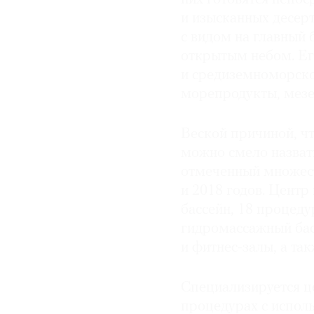
и изысканных десерт
с видом на главный 
открытым небом. Ег
и средиземноморско
морепродукты, мезе,
Веской причиной, чт
можно смело назвать
отмеченный множест
и 2018 годов. Центр
бассейн, 18 процеду
гидромассажный бас
и фитнес-залы, а та
Специализируется ц
процедурах с испол