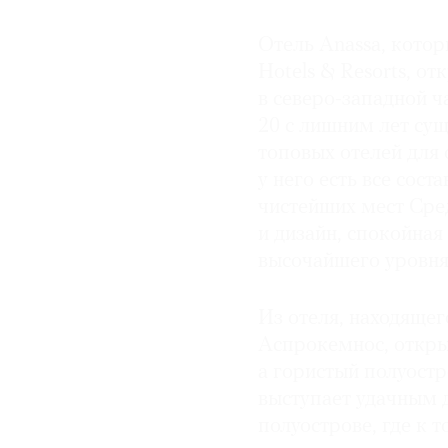
© 2021 The Art Newspaper Russia
Отель Anassa, кото
Hotels & Resorts, о
в северо-западной ч
20 с лишним лет сущ
топовых отелей для
у него есть все сос
чистейших мест Сре
и дизайн, спокойная
высочайшего уровня
Из отеля, находяще
Аспрокемнос, откры
а гористый полуостр
выступает удачным д
полуострове, где к 