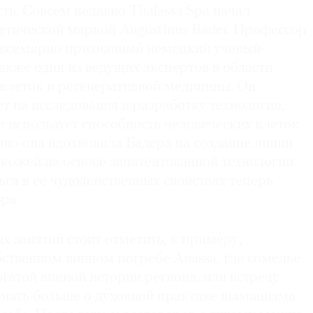
тв. Совсем недавно Thalassa Spa начал
етической маркой Augustinus Bader. Профессор
 всемирно признанный немецкий ученый-
также один из ведущих экспертов в области
 клеток и регенеративной медицины. Он
ет на исследования и разработку технологии,
и использует способность человеческих клеток
но она вдохновила Бадера на создание линии
а кожей на основе запатентованной технологии
ся в ее чудодейственных свойствах теперь
pa.
х занятий стоит отметить, к примеру,
бственном винном погребе Anassa, где сомелье
огатой винной истории региона, или встречу
знать больше о духовной практике шаманизма