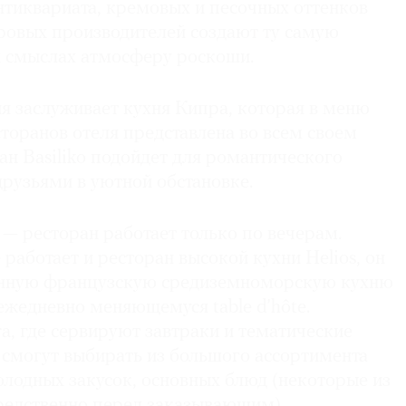
нтиквариата, кремовых и песочных оттенков
ровых производителей создают ту самую
х смыслах атмосферу роскоши.
я заслуживает кухня Кипра, которая в меню
торанов отеля представлена во всем своем
ан Basiliko подойдет для романтического
друзьями в уютной обстановке.
— ресторан работает только по вечерам.
работает и ресторан высокой кухни Helios, он
енную французскую средиземноморскую кухню
 ежедневно меняющемуся table d’hôte.
, где сервируют завтраки и тематические
 смогут выбирать из большого ассортимента
холодных закусок, основных блюд (некоторые из
средственно перед заказывающим)