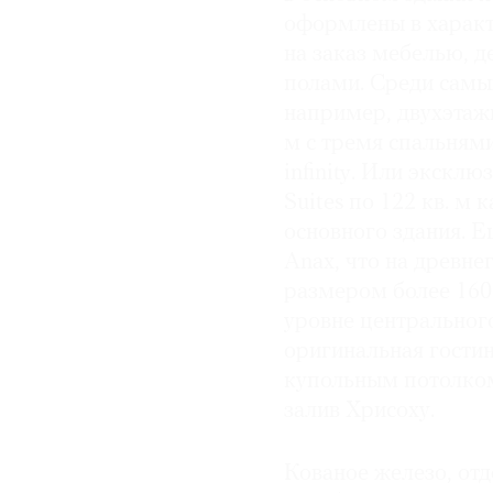
оформлены в характ
на заказ мебелью, 
полами. Среди сам
например, двухэтаж
м с тремя спальнями
infinity. Или экскл
Suites по 122 кв. м
основного здания. 
Anax, что на древн
размером более 160
уровне центрального
оригинальная гости
купольным потолком
залив Хрисоху.
Кованое железо, от