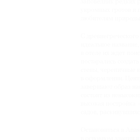
заповедник редких 
укромных гротов и 
любителям природы
С древнегреческого 
идеальное название,
в отеле их ждет пои
постарались создат
стены, черепичные 
в оформлении. Цент
завершают образ на
состоит из невысоки
высокая постройка —
садов, раскинувшихс
Остановиться в Anas
в основном здании и