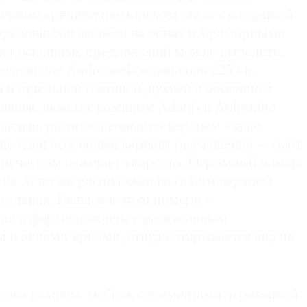
ерном средиземноморском стиле с созданной
деревянными жалюзи на окнах и мраморными
ых роскошных предложений можно выделить,
ную виллу Andromeda площадью 225 кв.
 и отдельной гостиной, кухней и бассейном
юзивные люксы с камином Adonis и Aphrodite
 каждый, расположенные на верхнем этаже
Еще один особенный вариант размещения — сьют
егреческом означает «король». Огромный номер
 кв. м также расположен на самом верхнем
 здания. Главное в этом номере —
ная в форме ротонды с расписанным
 и окнами-арками, откуда открывается вид на
делка камнем, мебель с элементами деревянной