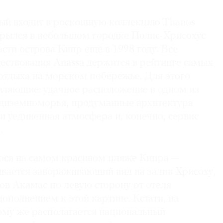
рый входит в роскошную коллекцию Thanos
ткрылся в небольшом городке Полис-Хрисохус
асти острова Кипр еще в 1998 году. Все
ествования Anassa держится в рейтинге самых
 отдыха на морском побережье. Для этого
тавляющие: удачное расположение в одном из
диземноморья, продуманные архитектура
 и уединенная атмосфера и, конечно, сервис
.
гося на самом красивом пляже Кипра —
вается завораживающий вид на залив Хрисоху,
ов Акамас по левую сторону от отеля
ополнением к этой картине. Кстати, на
тому же располагается национальный