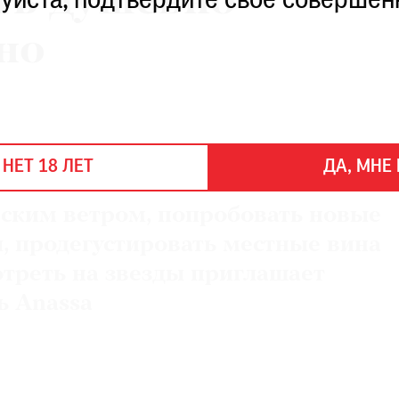
ть душевно
уйста, подтвердите свое совершен
но
 НЕТ 18 ЛЕТ
ДА, МНЕ 
ским ветром, попробовать новые
, продегустировать местные вина
отреть на звезды приглашает
ь Anassa