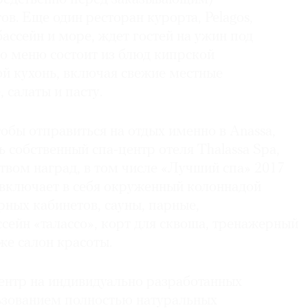
ов. Еще один ресторан курорта, Pelagos,
бассейн и море, ждет гостей на ужин под
о меню состоит из блюд кипрской
й кухонь, включая свежие местные
 салаты и пасту.
обы отправиться на отдых именно в Anassa,
 собственный спа-центр отеля Thalassa Spa,
вом наград, в том числе «Лучший спа» 2017
 включает в себя окруженный колоннадой
рных кабинетов, сауны, парные,
сейн «талассо», корт для сквоша, тренажерный
кже салон красоты.
ентр на индивидуально разработанных
ьзованием полностью натуральных