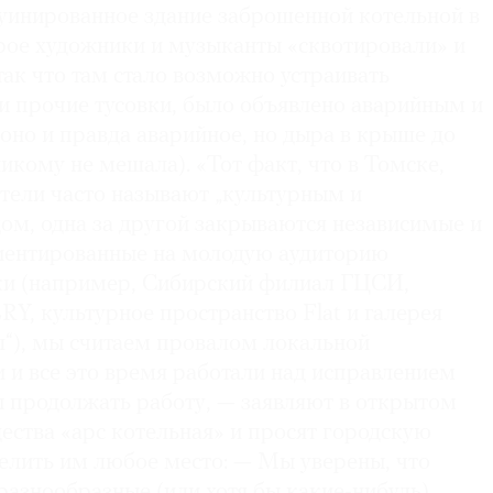
руинированное здание заброшенной котельной в
орое художники и музыканты «сквотировали» и
так что там стало возможно устраивать
и прочие тусовки, было объявлено аварийным и
 (оно и правда аварийное, но дыра в крыше до
икому не мешала). «Тот факт, что в Томске,
тели часто называют „культурным и
ом, одна за другой закрываются независимые и
иентированные на молодую аудиторию
ки (например, Сибирский филиал ГЦСИ,
 культурное пространство Flat и галерея
л“), мы считаем провалом локальной
 и все это время работали над исправлением
ы продолжать работу, — заявляют в открытом
ества «арс котельная» и просят городскую
лить им любое место: — Мы уверены, что
азнообразные (или хотя бы какие-нибудь)