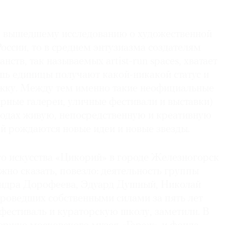
о вышедшему исследованию о художественной
оссии, то в среднем энтузиазма создателям
ств, так называемых artist-run spaces, хватает
ишь единицы получают какой-никакой статус и
жку. Между тем именно такие неофициальные
рные галереи, уличные фестивали и выставки)
родах живую, непосредственную и креативную
й рождаются новые идеи и новые звезды.
о искусства «Цикорий» в городе Железногорск
жно сказать, повезло: деятельность группы
андра Дорофеева, Эдуард Душный, Николай
проведших собственными силами за пять лет
фестиваль и кураторскую школу, заметили. В