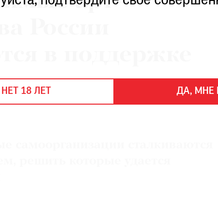
симые арт-
уйста, подтвердите свое совершен
тва России
тся в поддержке
 НЕТ 18 ЛЕТ
ДА, МНЕ 
е самоорганизации сталкиваются
ем, решить которые удается
м