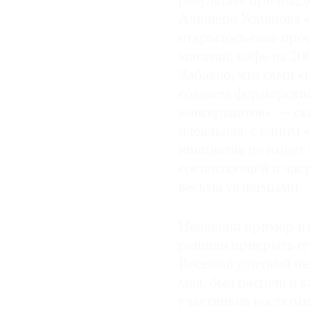
результате при под
Алишера Усманова «И
открылось свое прос
магазин, кафе на 20
Забавно, что сами 
создаем фермерский
консервантов», — ск
идеальная, с одним 
инициатив не имеет
составляющей и част
весьма уязвимыми.
Недавний пример из
решили прикрыть су
Веселый уличный пе
мая, был расценен 
участников костюми