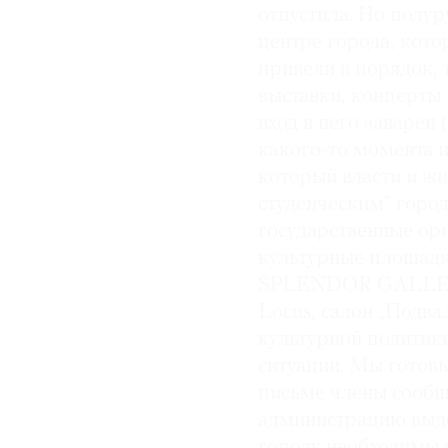
отпустила. Но полу
центре города, кот
привели в порядок, 
выставки, концерты 
вход в него заварен
какого-то момента н
который власти и жи
студенческим“ город
государственные ор
культурные площад
SPLENDOR GALLERY,
Locus, салон „Подва
культурной политики
ситуации. Мы готов
письме члены сообщ
администрацию выде
городу необходимы р