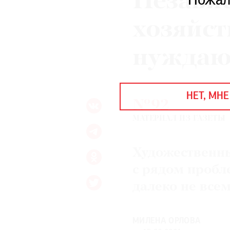
Незави
Пожал
ЕЖЕГОДНАЯ ПРЕМИЯ
КИНОФЕСТИВАЛЬ
хозяйс
нуждаю
Подписаться на новости
Подписаться на газету
НЕТ, МНЕ
Где найти газету
№92
МАТЕРИАЛ ИЗ ГАЗЕТЫ
Контакты редакции
Авторы
Медиакит
Mediakit
Художественны
с рядом пробл
далеко не все
МИЛЕНА ОРЛОВА