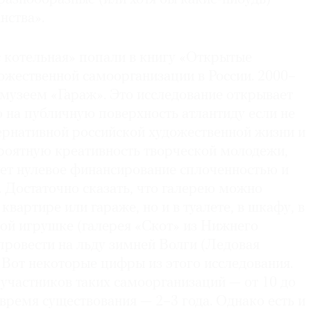
нства».
с котельная» попали в книгу «Открытые
ожественной самоорганизации в России. 2000–
музеем «Гараж». Это исследование открывает
на публичную поверхность атлантиду если не
ернативной российской художественной жизни и
роятную креативность творческой молодежи,
ет нулевое финансирование сплоченностью и
 Достаточно сказать, что галерею можно
 квартире или гараже, но и в туалете, в шкафу, в
кой игрушке (галерея «Скот» из Нижнего
 провести на льду зимней Волги (Ледовая
 Вот некоторые цифры из этого исследования.
участников таких самоорганизаций — от 10 до
 время существования — 2–3 года. Однако есть и