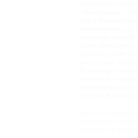
долгожители, и поис
«Монстрация» — абс
году в Новосибирске
насчитывающее до 4 
инициатив за эти 20
Санкт-Петербурге (1
регионов), далее сл
числе самых заметн
Краснодаре, основ
меценатов, и закры
современного искус
Арсения Жиляева до
Все эти «открытые 
регламентам «сверх
нуждаются в поддер