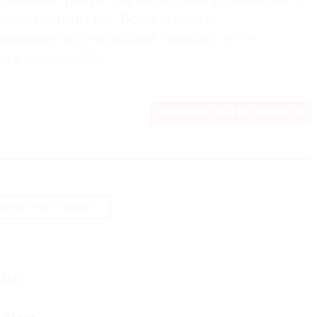
твенные гранты для таких самоорганизаций. В
бной системы нет. Возможно, что
зывающее всероссийский масштаб этого
ом к ее созданию.
ПОДПИСАТЬСЯ НА НОВОСТИ
искусства «Гараж»
МЕ: