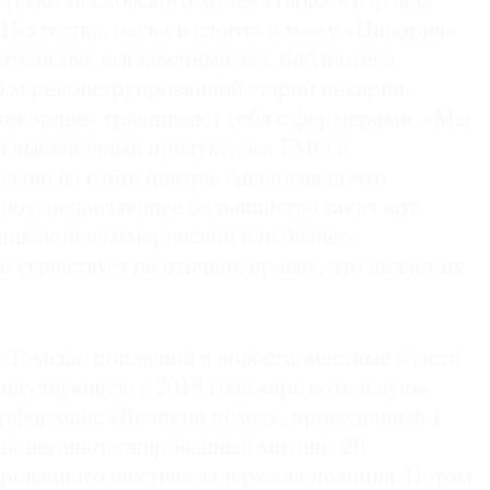
держке московского музея «Гараж» и фонда
скусство, наука и спорт» в мае у «Цикория»
транство: выставочный зал, библиотека,
0 м реконструированной старой пекарни.
«цикоряне» сравнивают себя с фермерами. «Мы
 выставочный продукт, без ГМО и
азано на сайте центра. Аналогия почти
«но»: подавляющее большинство таких арт-
 никакой коммерческой или бизнес-
о существует на птичьих правах, что делает их
 Томска, попавший в новости: местные власти
ществующую с 2018 года «арс котельную».
рформанс «Великий поход», проведенный 1
как несанкционированный митинг, 20
рованного шествия задержала полиция. Потом