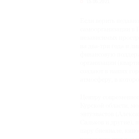
15.06.2021
© 2021 The Art Newspaper Russia
Если верить недавн
самоорганизации в Р
независимых простран
на два-три года и л
финансовую поддер
организации (кварти
создают в наших го
атмосферу, в которо
Центру современног
Курской области, мо
энтузиастов (Алекс
Сальков и другие), 
пару биеннале, кино