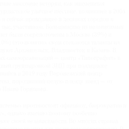
тине массовые истории, как знаменитая
урдистское уличное шествие, возникшее в 2004
 и сейчас проходящее в десятках городов и
тыс. участников. Большинство из независимых
 лет были сосредоточены в Москве (39%) и
0%) (это понятно: сюда стекаются таланты из
едуют Архангельск, Владивосток и Казань. В
ых самоорганизаций — центр «Типография» в
анный группировкой ЗИП при поддержке
вшийся в 2019 году Воронежский центр
ства, породивший целую плеяду звезд — от
 Ивана Горшкова.
системы» противостоят официозу, бюрократии и
у», однако именно поэтому особенно
жке своей независимости. Во многих странах