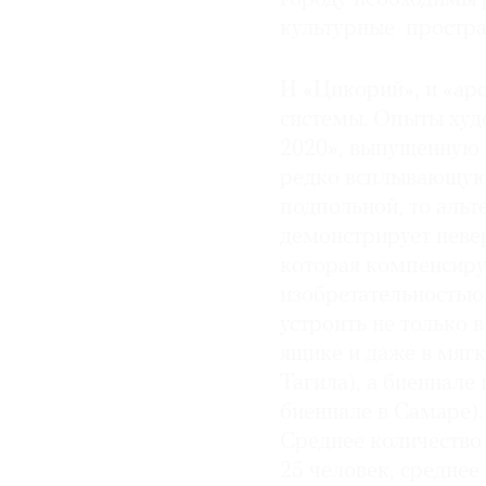
культурные простра
И «Цикорий», и «ар
системы. Опыты худ
2020», выпущенную 
редко всплывающую 
подпольной, то альт
демонстрирует неве
которая компенсиру
изобретательностью.
устроить не только в
ящике и даже в мяг
Тагила), а биеннале
биеннале в Самаре).
Среднее количество 
25 человек, среднее