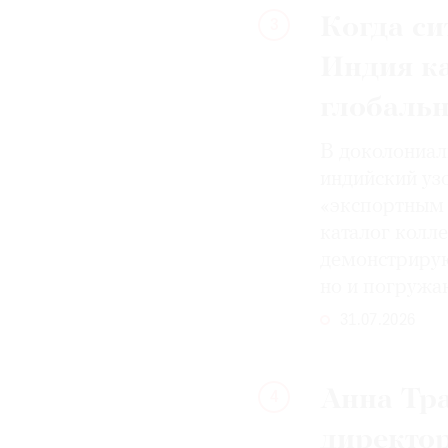
Когда си
3
Индия к
глобаль
В доколониал
индийский уз
«экспортным 
каталог колле
демонстрирую
но и погружа
31.07.2026
Анна Тра
4
директо