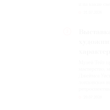
и на какие с
31.07.2026
Выставка
2
художни
характе
Музей Тейт п
мастерство, 
Джеймса Уист
лондонская вы
ретроспектив
29.07.2026