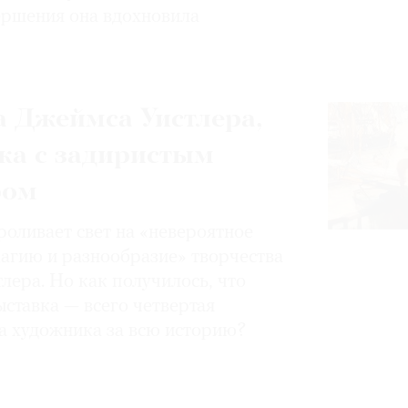
вершения она вдохновила
 Джеймса Уистлера,
ка с задиристым
ром
роливает свет на «невероятное
магию и разнообразие» творчества
лера. Но как получилось, что
ставка — всего четвертая
а художника за всю историю?