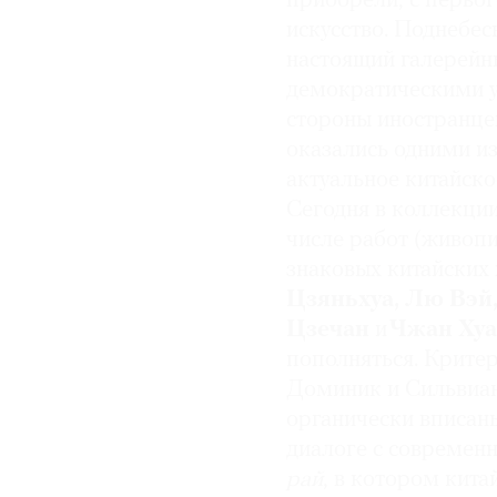
приобрели, с первог
искусство. Поднебес
© 2021 The Art Newspaper Russia
настоящий галерейн
демократическими у
стороны иностранце
оказались одними и
актуальное китайско
Сегодня в коллекци
числе работ (живопи
знаковых китайских
Цзяньхуа, Лю Вэй
Цзечан
и
Чжан Ху
пополняться. Критер
Доминик и Сильвиан
органически вписаны
диалоге с современ
рай
, в котором кит