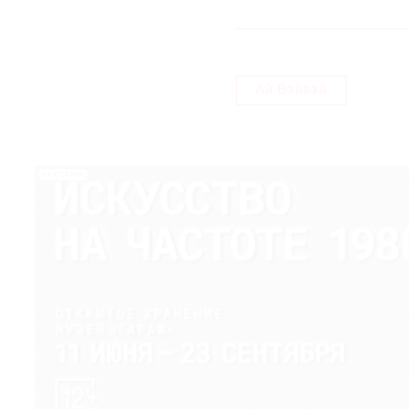
Ай Вэйвэй
РЕКЛАМА