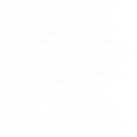
о взгляда влюбившись в молодое китайское
ная как раз в эти самые годы переживала
ый бум, а молодые художники-бунтари с
стремлениями — взрыв интереса к себе со
в, скупавших их работы. Супруги Леви
з первых. Несомненно, не без их помощи тоже
е искусство стало тогда столь модным в Европе.
и
DSL
полторы сотни единиц хранения, в том
сь, скульптура, инсталляции, видео) таких
 художников, как
Ай Вэйвэй, Цао Фэй, Лю
, Сунь Юань, Пэн Юй, Ян Фудун, Ян
ан
. При этом коллекция продолжает
ий, по которому формируется собрание, у
а Леви, таков: «Произведения должны быть
 в традицию и в то же время находиться в
ным Китаем». Видео Ян Фудуна
Отчужденный
айский художник размышляет о судьбе своего