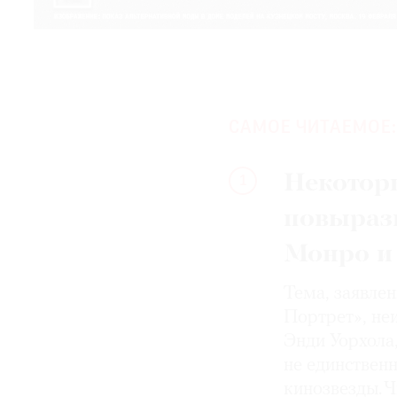
САМОЕ ЧИТАЕМОЕ:
Некотор
1
повыраз
Монро и
Тема, заявле
Портрет», не
Энди Уорхола
не единствен
кинозвезды. Ч