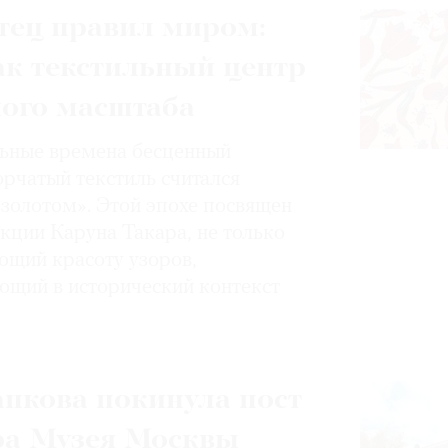
тец правил миром:
ак текстильный центр
ного масштаба
ьные времена бесценный
орчатый текстиль считался
золотом». Этой эпохе посвящен
кции Каруна Такара, не только
щий красоту узоров,
ющий в исторический контекст
пкова покинула пост
ра Музея Москвы