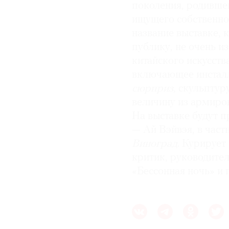
поколения, родившег
ищущего собственно
название выставке,
публику, не очень 
китайского искусств
включающее инста
сюрприз
, скульпту
величину из армиро
На выставке будут 
— Ай Вэйвэя, в част
Виноград
. Курирует
критик, руководите
«Бессонная ночь» и