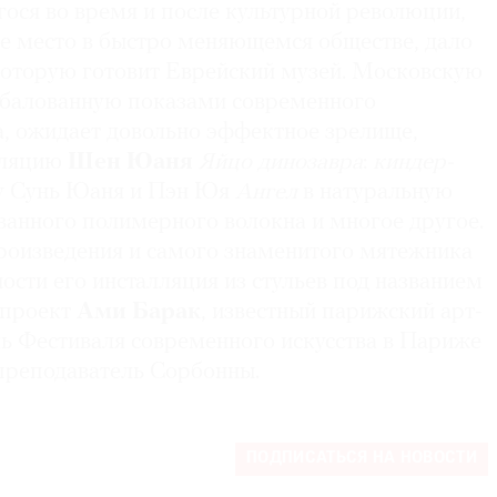
ося во время и после культурной революции,
е место в быстро меняющемся обществе, дало
 которую готовит Еврейский музей. Московскую
избалованную показами современного
а, ожидает довольно эффектное зрелище,
лляцию
Шен Юаня
Яйцо динозавра
:
киндер-
ру Сунь Юаня и Пэн Юя
Ангел
в натуральную
ванного полимерного волокна и многое другое.
произведения и самого знаменитого мятежника
ности его инсталляция из стульев под названием
 проект
Ами Барак
, известный парижский арт-
ль Фестиваля современного искусства в Париже
 преподаватель Сорбонны.
ПОДПИСАТЬСЯ НА НОВОСТИ