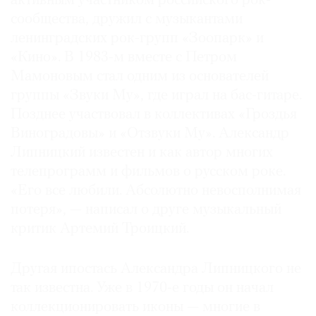
активным участником российского рок-
Где
сообщества, дружил с музыкантами
найти
ленинградских рок-групп «Зоопарк» и
газету
«Кино». В 1983-м вместе с Петром
Мамоновым стал одним из основателей
Контакты
редакции
группы «Звуки Му», где играл на бас-гитаре.
Позднее участвовал в коллективах «Гроздья
Авторы
Виноградовы» и «Отзвуки Му». Александр
Медиакит
Липницкий известен и как автор многих
Mediakit
телепрограмм и фильмов о русском роке.
«Его все любили. Абсолютно невосполнимая
потеря», — написал о друге музыкальный
критик Артемий Троицкий.
Другая ипостась Александра Липницкого не
так известна. Уже в 1970-е годы он начал
коллекционировать иконы — многие в