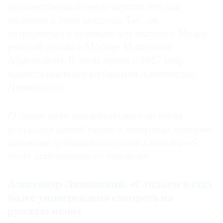
художественной среде ценили его как
эксперта в этом вопросе. Так, он
сотрудничал с основателем частного Музея
русской иконы в Москве Михаилом
©
Абрамовым. В этом музее в 2017 году
2021
прошла выставка коллекции Александра
The
Липницкого.
Art
Newspaper
Russia
О своем пути коллекционера он тогда
рассказал нашей газете в интервью, которое
мы вновь публикуем сегодня в память об
этом замечательном человеке.
Александр Липницкий: «С годами я стал
более универсально смотреть на
русскую икону