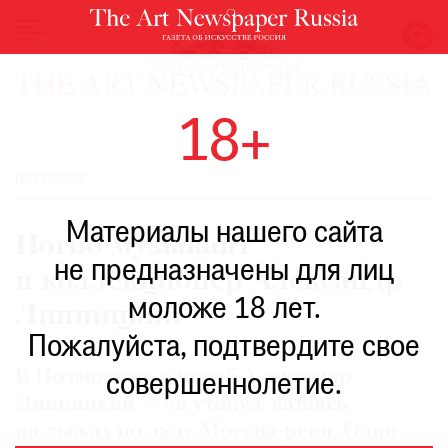
НОВОСТИ
18+
ВЫСТАВКИ
РЕСТАВРАЦИЯ
НЕКРОЛОГ
КНИГИ
Материалы нашего сайта
ПО
Погиб музыкант
ПУТИ
не предназначены для лиц
и коллекционер Александр
РЕЙТИНГ
моложе 18 лет.
МУЗЕЕВ
Липницкий
РОСКОШЬ
Пожалуйста, подтвердите свое
ПРИГЛАШЕНИЯ
В Подмосковье погиб Александр
совершеннолетие.
Липницкий — он утонул, катаясь
на лыжах по льду Москва-реки. Один