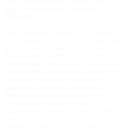
солид, отчеканенный в краткую эпоху
правления императора-узурпатора
Прокопия
.
Солид (название произошло от латинского
корня, давшего нам слово «солидный») стал
основной золотой монетой Восточной
Римской империи в IV веке н. э., при
Константине
, сменив ауреус. Его чеканили
на всей территории империи и при каждом
императоре. Повелел отчеканить его и
Прокопий, родственник императора
Юлиана
, который, воспользовавшись
неожиданной смертью монарха и
недовольством в войсках, захватил власть в
Константинополе. Впрочем, без поддержки
знатных римлян, имущество которых