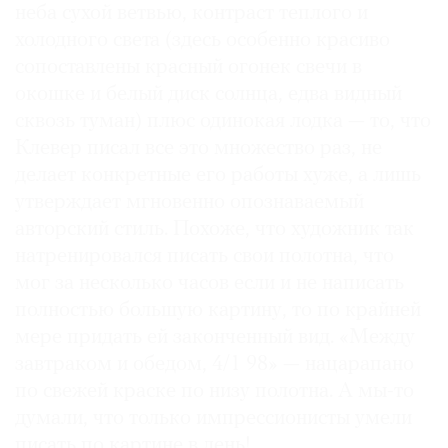
неба сухой ветвью, контраст теплого и
Где
холодного света (здесь особенно красиво
найти
газету
сопоставлены красный огонек свечи в
окошке и белый диск солнца, едва видный
Контакты
сквозь туман) плюс одинокая лодка — то, что
редакции
Клевер писал все это множество раз, не
Авторы
делает конкретные его работы хуже, а лишь
Медиакит
утверждает мгновенно опознаваемый
Mediakit
авторский стиль. Похоже, что художник так
натренировался писать свои полотна, что
мог за несколько часов если и не написать
полностью большую картину, то по крайней
мере придать ей законченный вид. «Между
завтраком и обедом, 4/1 98» — нацарапано
по свежей краске по низу полотна. А мы-то
думали, что только импрессионисты умели
писать по картине в день!