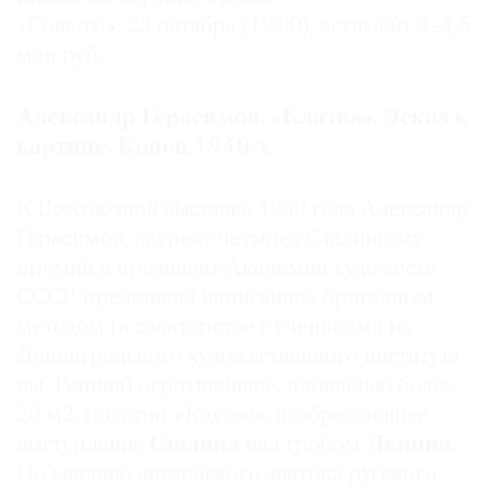
«Совком», 23 октября (19:00), эстимейт 3–4,5
млн руб.
©
Александр Герасимов. «Клятва». Эскиз к
2021
картине. Конец 1940-х
The
Art
К Всесоюзной выставке 1950 года Александр
Newspaper
Герасимов, лауреат четырех Сталинских
Russia
премий и президент Академии художеств
СССР, представил написанное бригадным
методом (в соавторстве с учениками из
Ленинградского художественного института
им. Репина) огромнейшее, площадью более
20 м2, полотно
«Клятва»
, изображающее
выступление
Сталина
над гробом
Ленина
.
По мнению английского знатока русского