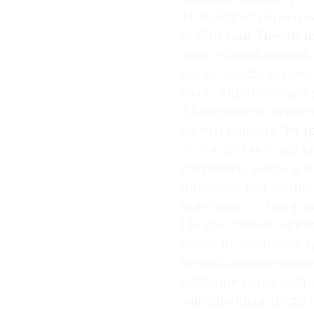
Worshipper (Жрец 
(1976)
Сая Твомбл
этих суммах замолк 
когда она стала по
Квок, управляющая
Management
, заяви
своего клиента
Энд
это он не смог запл
ситуацией, когда в 
интересы коллекцион
покупки», — говори
По его словам, аукц
исков по неоплате, 
целом «крайне неве
ситуации готов набра
завершенная, пусть и