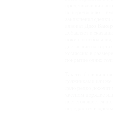
представлявший инт
не перечисляют сум
заключения сделки «
адвокат
Джо Бакер
добавляет к сказан
покупки небольшая, 
достигший на торгах
комиссию в размере,
покрытие одних тол
Так что большинств
должниками или же
дело редко доходит 
частном порядке ил
несостоявшегося пок
передаются владельц