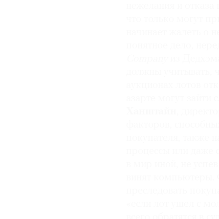
нежелания и отказа 
© 2021 The Art Newspaper Russia
что только могут пр
начинает жалеть о н
понятное дело, нере
Company
из Дедхэма
должны учитывать, ч
аукционах лотов от
азарте могут зайти
Ханштайн
, директ
факторов, способны
покупателя, также 
процессы или даже с
в мир иной, не успев
винят компьютеры. 
преследовать покуп
«если лот ушел с мо
всего обратятся в с