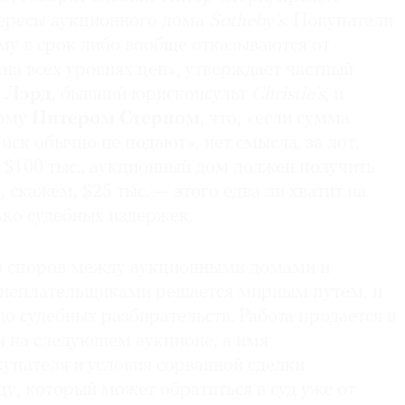
ересы аукционного дома
Sotheby’s
. Покупатели
му в срок либо вообще отказываются от
на всех уровнях цен», утверждает частный
 Лэрд
, бывший юрисконсульт
Christie’s
, и
ному
Питером Стерном
, что, «если сумма
иск обычно не подают», нет смысла: за лот,
 $100 тыс., аукционный дом должен получить
 скажем, $25 тыс. — этого едва ли хватит на
ько судебных издержек.
о споров между аукционными домами и
 неплательщиками решается мирным путем, и
до судебных разбирательств. Работа продается в
и на следующем аукционе, а имя
упателя и условия сорванной сделки
у, который может обратиться в суд уже от