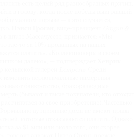
платить есть целый ряд разнообразных причин,
ийти в голову, когда после победы выигравший
еобдуманном порыве — а это случается,
дко.
Нэнси Гроган
, вице-президент
Grogan &
 в штате Массачусетс, признается: «Мы
то где-то за 10% проданных на наших
кажутся платить». «Коллекционеры в своем
 слишком далеко», — подтверждает
Хенрик
ор кельнской галереи
Lempertz
. Среди
х изменить первоначальные намерения
называют банкротство, бракоразводные
мерть (бывают и такие покупатели, кто отходит
 рассчитаться за свое приобретение). Частенько
Формально аукционные дома не имеют права
ателей, которые отказываются платить. Однако
лотка за $1 млн или около того, они скорее
уд», говорит адвокат Питер Стерн, прежде