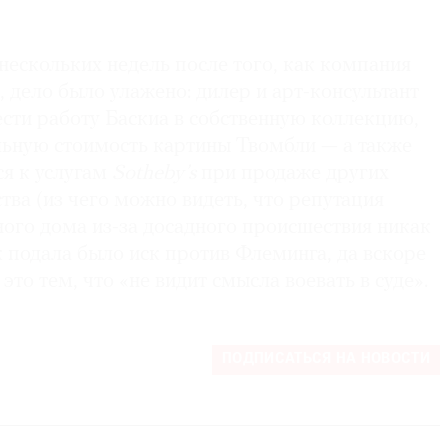
 нескольких недель после того, как компания
д, дело было улажено: дилер и арт-консультант
сти работу Баскиа в собственную коллекцию,
ьную стоимость картины Твомбли — а также
ся к услугам
Sotheby’s
при продаже других
тва (из чего можно видеть, что репутация
ного дома из-за досадного происшествия никак
к подала было иск против Флеминга, да вскоре
это тем, что «не видит смысла воевать в суде».
ПОДПИСАТЬСЯ НА НОВОСТИ