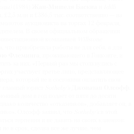
воды)
(1984)
Жан-Мишеля Баскиа
и
Idilli
и
, £2,5 млн и £386,5 тыс. соответственно — на
молоток аукциониста на торгах 12 февраля,
бедителем. В своем официальном обращении
 инвестиционной компанией
Willstone
ла, что приобретала работы не для себя, а для
рю Флеминга
, проживающего в Гонконге, и
атить за них. «Первый раз мы столкнулись с
торгах участвует третье лицо, представляющее
ера, который не в состоянии оплатить свои
т главный юрист
Sotheby’s
Джонатан Олсофф
.
ионный дом в год подает от пяти до десяти
однако количество «отказников», добавляет он, в
лико». Олсофф заявил, что
Sotheby’s
в этой
ться терпения и не давить на своих клиентов:
 не в срок, сделка все же лучше, чем