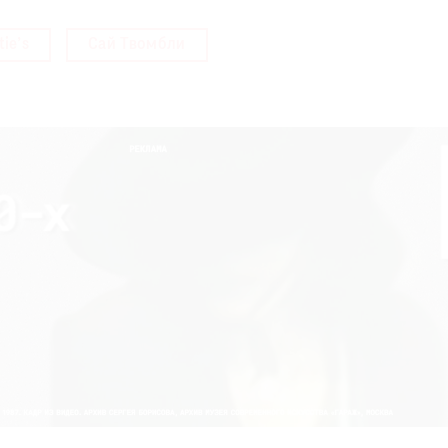
tie’s
Сай Твомбли