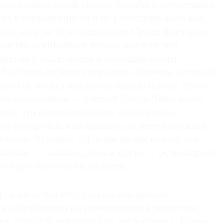
олее радикальный способ борьбы с нечестными
их в черный список и не регистрировать как
пока долг не будет выплачен. Среди факторов,
водство аукционных домов, прежде чем
ношения с владельцем и потенциальным
бы глупо потерять хорошего клиента, который,
льно не может заплатить прямо сейчас; стоит
его положение», — считает Стерн. Чаще всего
тем, что потенциальному покупателю
ие рассрочки, как правило до шести месяцев
ечение 30 дней». «Для нас не так важно, как
атежи, — главное, деньги идут», — резюмирует
eritage Auctions
из Далласа.
: в июне Sotheby’s подал иск против
и консультанта по инвестициям в искусство
буя, чтобы та заплатила за две картины,
Water-