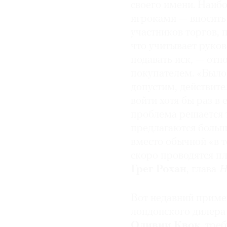
своего имени. Наиб
игроками — вносить 
участников торгов, 
что учитывает руко
подавать иск, — от
покупателем. «Было 
допустим, действите
войти хотя бы раз в 
проблема решается 
предлагаются больш
вместо обычной «в т
скоро проводятся пл
Грег Рохан
, глава
H
Вот недавний пример
лондонского дилера 
Оливии Квок
, тре