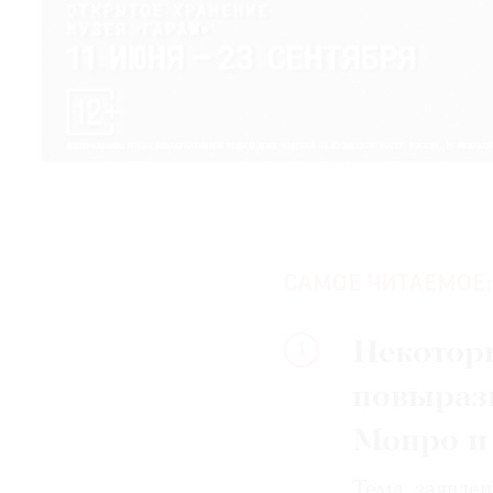
САМОЕ ЧИТАЕМОЕ:
Некотор
1
повыраз
Монро и
Тема, заявле