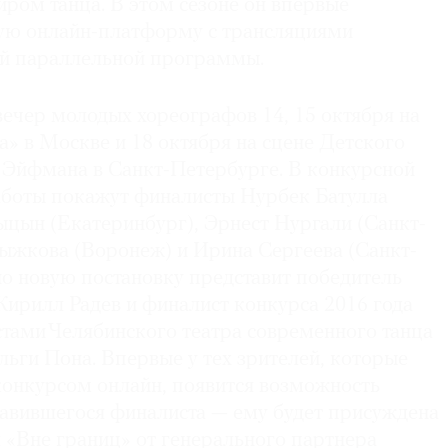
ом танца. В этом сезоне он впервые
ную онлайн-платформу с трансляциями
ий параллельной программы.
ечер молодых хореографов 14, 15 октября на
а» в Москве и 18 октября на сцене Детского
а Эйфмана в Санкт-Петербурге. В конкурсной
работы покажут финалисты Нурбек Батулла
ыцын (Екатеринбург), Эрнест Нургали (Санкт-
Рыжкова (Воронеж) и Ирина Сергеева (Санкт-
но новую постановку представит победитель
Кирилл Радев и финалист конкурса 2016 года
стами Челябинского театра современного танца
ьги Пона. Впервые у тех зрителей, которые
конкурсом онлайн, появится возможность
равившегося финалиста — ему будет присуждена
 «Вне границ» от генерального партнера