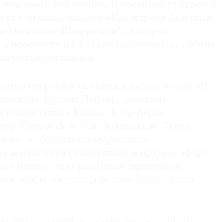
алета из «Новой оперы». К премьере приурочен
ект с Arzamas.academy «Как устроен балетный
ре спектакля „Шахерезада“», который
й к просмотру и расскажет о принципах работы
 балетных постановок.
амма откроется 16 октября паблик-током «В
альности». Брижит Лефевр, директор
тиваля танца в Каннах, Клер Верле,
р Theater de la Ville, и Эдвард де Люмле,
рному и общественному развитию
а исторических памятников, в прямом эфире
асией Яценко, программным директором
neva, чтобы обсудить, как поменялась жизнь
смогут насладиться онлайн-беседой Дианы