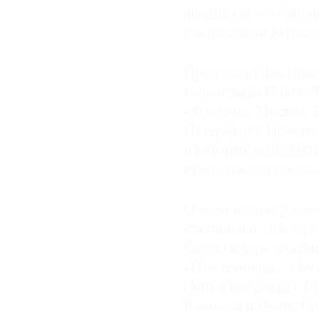
фестиваля — компан
с основными награда
Продолжит фестивал
хореографа Ольги Ла
«Флакон», Москва; 2
Петербург). Простра
в которых артисты п
предлагается следов
Одним из центральн
спектаклей «Шахере
балета в хореограф
«Новая опера», Моск
Санк-Петербург). Г
Вишнева и Денис Сав