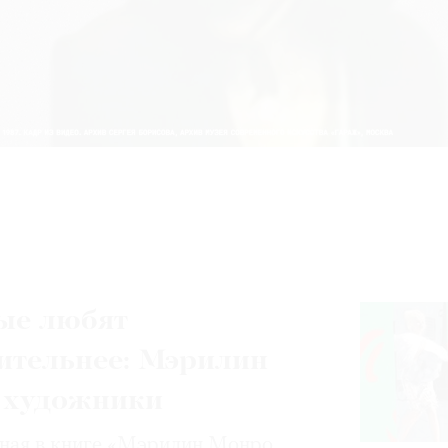
ые любят
ительнее: Мэрилин
 художники
нная в книге «Мэрилин Монро.