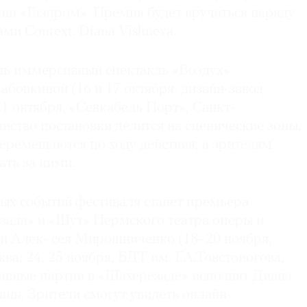
ии «Газпром». Премия будет вручаться наряду
ми Context. Diana Vishneva.
ь иммерсивный спектакль «Воздух»
бовкиной (16 и 17 октября, дизайн-завод
1 октября, «Севкабель Порт», Санкт-
нство постановки делится на сценические зоны,
еремещаются по ходу действия, а зрителям
ать за ними.
ых событий фестиваля станет премьера
зада» и «Шут» Пермского театра оперы и
ии Алек- сея Мирошниченко (18–20 ноября,
ва; 24, 25 ноября, БДТ им. Г.А.Товстоногова,
лавные партии в «Шахерезаде» исполнят Диана
ин. Зрители смогут увидеть онлайн-