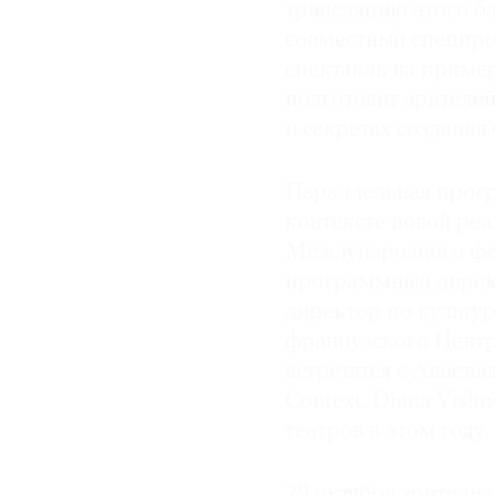
трансляцию этого б
совместный спецпро
спектакль на приме
подготовит зрителе
и секретах создания
Параллельная прогр
контексте новой ре
Международного фес
программный директо
директор по культу
французского Центр
встретятся с Анаст
Context. Diana Vish
театров в этом году.
29 октября зрители 