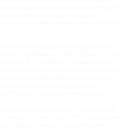
венного директора фестиваля, с хореографом
ве выдающиеся артистки поговорят о
вном в хореографии, обсудят совместный опыт
дет включать онлайн-трансляции мастер-
рлсон, Wang & Ramirez, Димо Милева и Театра
 Пины Бауш. В студийном формате пройдут
и Лабовкиной и преподавателя Челябинского
о танца Дмитрия Чернышова. Большая часть
аммы подготовлена в сотрудничестве с
и в России и Французским институтом.
дставит авангардный мюзикл, посвященный
y Beneath The Beat; ленту «Маги Марен: время
енице Мориса Бежара и единомышленнице