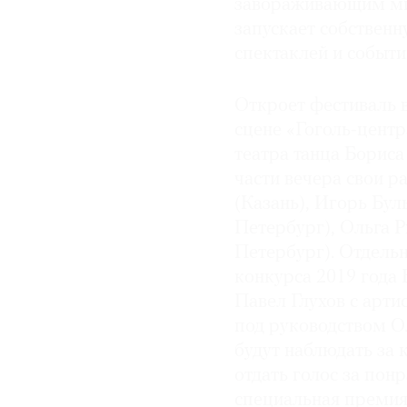
завораживающим мир
запускает собствен
© 2021 The Art Newspaper Russia
спектаклей и событ
Откроет фестиваль в
сцене «Гоголь-центр
театра танца Борис
части вечера свои 
(Казань), Игорь Бул
Петербург), Ольга 
Петербург). Отдель
конкурса 2019 года 
Павел Глухов с арти
под руководством Ол
будут наблюдать за 
отдать голос за пон
специальная премия