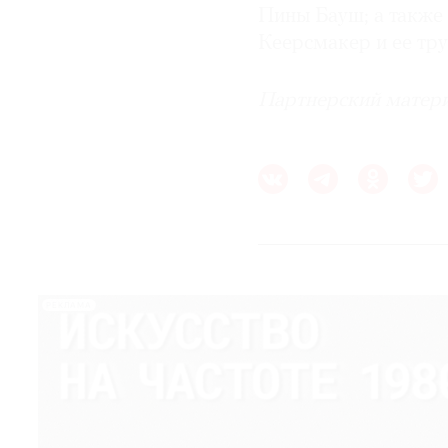
Пины Бауш; а также
Кеерсмакер и ее тру
Партнерский матер
РЕКЛАМА