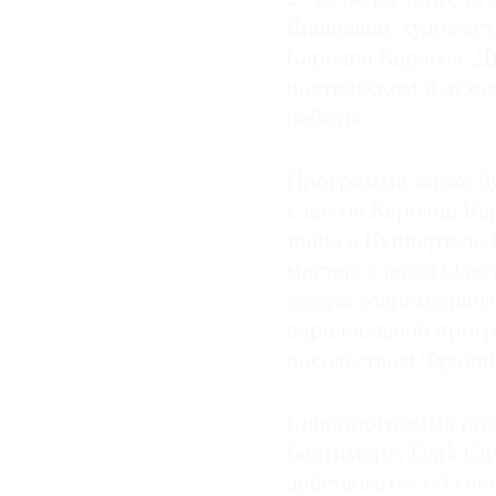
Вишневой, художест
Каролин Карлсон. Д
поэтическом и духо
работы.
Программа также бу
классов Каролин Ка
танца в Вуппертале
мастер-классы Ольг
театра современног
параллельной прогр
посольством Франци
Кинопрограмма пре
Балтимору, Dark Cit
действовать» об уч