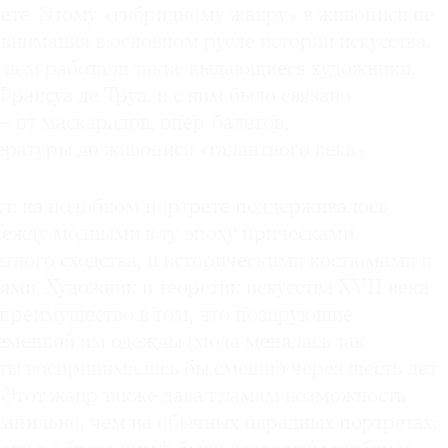
ете. Этому «гибридному жанру» в живописи не
внимания в основном русле истории искусства,
в нем работали такие выдающиеся художники,
рансуа де Труа, и с ним было связано
 от маскарадов, опер-балетов,
ратуры до живописи «галантного века».
т: на подобном портрете поддерживалось
между модными в ту эпоху прическами,
тного сходства, и историческими костюмами и
ми. Художник и теоретик искусства XVII века
 преимущество в том, что позирующие
ременной им одежды (мода менялась так
еты воспринимались бы смешно через шесть лет
. Этот жанр также давал дамам возможность
сапильно, чем на обычных парадных портретах: