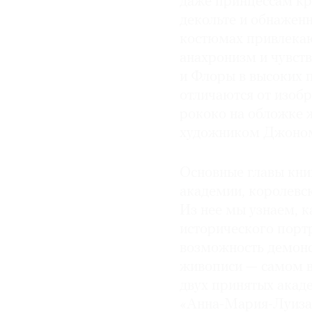
даже принцессам кр
декольте и обнаженн
костюмах привлекаю
анахронизм и чувст
и Флоры в высоких п
отличаются от изоб
рококо на обложке 
художником Джоно
Основные главы кни
академии, королевск
Из нее мы узнаем, 
исторического портр
возможность демонс
живописи — самом в
двух принятых акад
«Анна-Мария-Луиза 