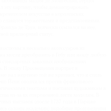
 любовницы мадам де Монтеспан, герцог
л эту картину, чтобы демонстрировать
кровителем искусства в королевских
о славился торжествами и представлениями.
рансуа де Труа, всячески ссылался на нее,
вой придворный статус.
 костюмы и несколько аксессуаров из
ка могли преобразить в Гебу или наяду любую
в стандартных заказных изображениях
. В эпоху Просвещения портрет в
ме пал жертвою той же критики, что и стиль
ент-Йенн ополчился против фривольного
гическими текстами и поставил художникам в
дства из-за их откровенной лести моделям. В
чных выставок (после 1737 года в Париже
ись салоны академии) подобные произведения