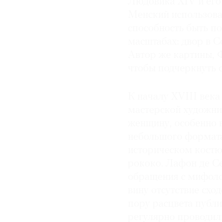
Людовика XIV и его
Менский использова
способность быть по
масштабах: двор в С
Автор же картины, Ф
чтобы подчеркнуть с
К началу XVIII века
мастерской художни
женщину, особенно 
небольшого формата
историческом костю
рококо. Лафон де С
обращения с мифоло
вину отсутствие схо
пору расцвета публи
регулярно проводил