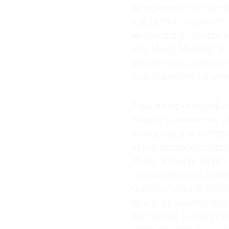
историческом портр
уделялось должного 
несмотря на то что 
как Пьер Миньяр и Ф
множество явлений —
панегирической лите
Еще интересный фак
тонкое равновесие 
важными для портре
характерными деталя
Роже де Пиль видел
обходились без сов
быстро, что «портр
после их создания»)
выглядеть более сек