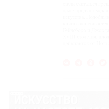
стали считаться гр
даже предупреждали
искусства. Подобные
книга заканчивается
Гейнсборо и Джордж
XVIII столетия, пло
дебютанток от Нотт
РЕКЛАМА