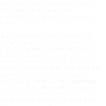
Николя Юда «Геракл пишет портрет великого
3), перегруженных обнаженными
и и античными рельефами, — портреты как
е важны.
ения в равной мере служили интересам и
апример, большая картина Франсуа де Труа
» (1704) — групповой портрет герцога и
и их двора в замке Со в пригороде Парижа —
историческое полотно. Лишь посвященные
тичных фигурах реальных персон из блестящего
турного бомонда и художников; и нужно
треть картину, чтобы заметить характерные
 пудреные волосы или модных декоративных
плане — автопортрет художника: он
мотрит прямо на зрителя). Узаконенный сын