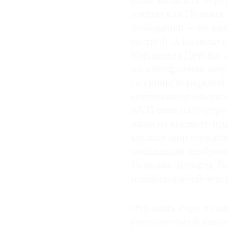
разновидность порт
одетых как Помона,
© 2021 The Art Newspaper Russia
любовники — не важн
сестрой. А полвека 
Кардиналя Детуша «
целомудренная деву
создания портретов 
специализировались
XVII веке на портре
дама из высшего при
мелкая аристократи
заказывали изображе
Помоны, Венеры, Ге
олицетворений чувс
Это лишь пара из мн
увлекательной кни