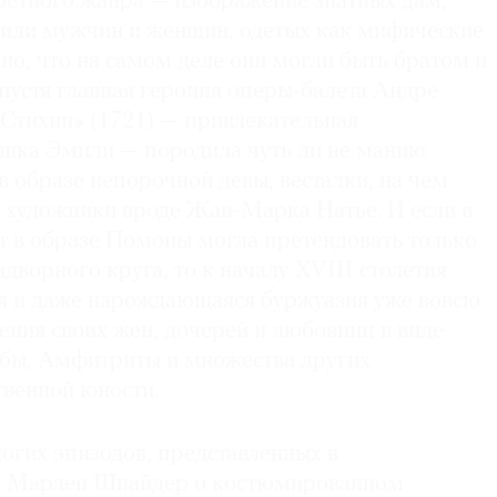
ретного жанра — изображение знатных дам,
 или мужчин и женщин, одетых как мифические
о, что на самом деле они могли быть братом и
спустя главная героиня оперы-балета Андре
Стихии» (1721) — привлекательная
шка Эмили — породила чуть ли не манию
в образе непорочной девы, весталки, на чем
 художники вроде Жан-Марка Натье. И если в
т в образе Помоны могла претендовать только
дворного круга, то к началу XVIII столетия
я и даже нарождающаяся буржуазия уже вовсю
ния своих жен, дочерей и любовниц в виде
бы, Амфитриты и множества других
твенной юности.
огих эпизодов, представленных в
ге Марлен Шнайдер о костюмированном