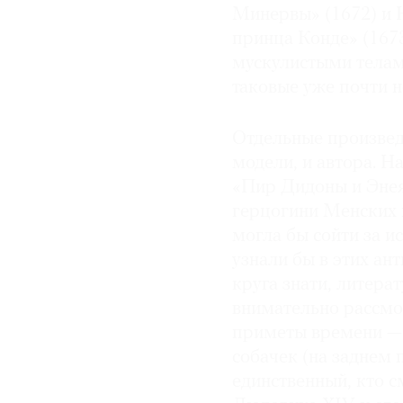
Минервы» (1672) и 
принца Конде» (167
мускулистыми телам
таковые уже почти н
Отдельные произвед
модели, и автора. Н
«Пир Дидоны и Энея
герцогини Менских 
могла бы сойти за 
узнали бы в этих ан
круга знати, литера
внимательно рассмо
приметы времени —
собачек (на заднем 
единственный, кто с