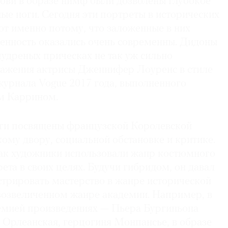
ови в образе нимф были дозволены глубокое
ые ноги. Сегодня эти портреты в исторических
т именно потому, что заложенные в них
венность оказались очень современны. Дидоны
удреных прическах не так уж сильно
ражения актрисы Дженнифер Лоуренс в стиле
журнала Vogue 2017 года, выполненного
м Каррином.
ги посвящены французской Королевской
ому двору, социальной обстановке и критике.
как художники использовали жанр костюмного
ета в своих целях. Будучи гибридом, он давал
трировать мастерство в жанре исторической
озвеличенном жанре академии. Например, в
емией произведениях — Пьера Бургиньона
Орлеанская, герцогиня Монпансье, в образе