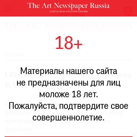
НОВОСТИ
18+
ВЫСТАВКИ
РЕСТАВРАЦИЯ
РОСКОШЬ
КНИГИ
Материалы нашего сайта
ПО
Объявлен шорт-лист проекта
ПУТИ
не предназначены для лиц
BMW Art Journey
РЕЙТИНГ
моложе 18 лет.
МУЗЕЕВ
РОСКОШЬ
Жюри назвало имена трех художников-
Пожалуйста, подтвердите свое
финалистов, несмотря на то что отбор
ПРИГЛАШЕНИЯ
совершеннолетие.
пришлось проводить в цифровом
формате