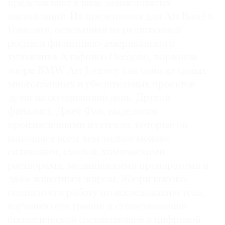
представляют в виде замысловатых
инсталляций. Их презентация для Art Basel в
Гонконге, основанная на религиозной
росписи филиппино-американского
©
художника Альфонсо Оссорио, поразила
2021
жюри BMW Art Journey как один из самых
The
многогранных и убедительных проектов
Art
дуэта на сегодняшний день. Другой
Newspaper
финалист, Джес Фан, выделился
Russia
произведениями из стекла, которые он
наполняет всем чем только можно:
силиконом, смолой, химическими
растворами, медицинскими препаратами и
даже животным жиром. Жюри высоко
оценило его работу по исследованию тела,
изучению его границ и существованию
биологической составляющей в цифровой