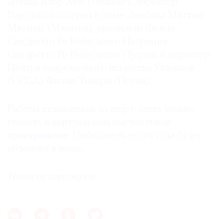
архива Клэр Хсю (Гонконг), директор
Городской галереи в доме Ленбаха Маттиас
Мюлинг (Мюнхен), президент Фонда
Сандретто Ре Ребауденго Патриция
Сандретто Ре Ребауденго (Турин) и директор
Центра современного искусства Улленсов
(UCCA) Филип Тинари (Пекин).
Работы художников из шорт-листа можно
увидеть в виртуальном выставочном
пространстве
. Победитель этого года будет
объявлен в июне.
Новости партнеров