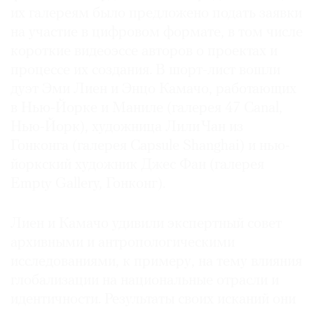
их галереям было предложено подать заявки
Где
найти
на участие в цифровом формате, в том числе
газету
короткие видеоэссе авторов о проектах и
процессе их создания. В шорт-лист вошли
Контакты
дуэт Эми Лиен и Энцо Камачо, работающих
редакции
в Нью-Йорке и Маниле (галерея 47 Canal,
Авторы
Нью-Йорк), художница Лили Чан из
Медиакит
Гонконга (галерея Capsule Shanghai) и нью-
Mediakit
йоркский художник Джес Фан (галерея
Empty Gallery, Гонконг).
Лиен и Камачо удивили экспертный совет
архивными и антропологическими
исследованиями, к примеру, на тему влияния
глобализации на национальные отрасли и
идентичности. Результаты своих исканий они