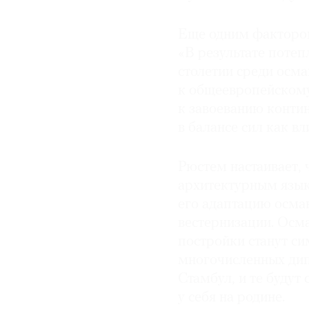
Еще одним факторо
«В результате потеп
столетии среди осма
к общеевропейскому
к завоеванию контин
в балансе сил как вл
Рюстем настаивает,
архитектурным язык
его адаптацию осман
вестернизации. Осм
постройки станут с
многочисленных ди
Стамбул, и те будут
у себя на родине.