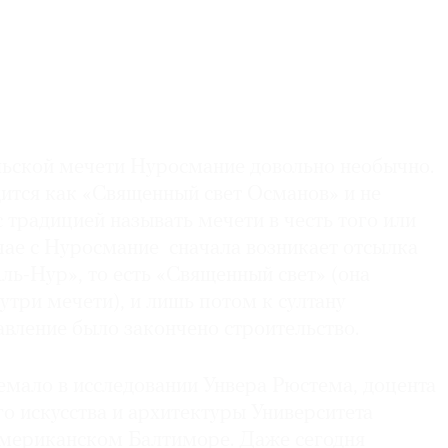
ьской мечети Нуросмание довольно необычно.
дится как «Священный свет Османов» и не
с традицией называть мечети в честь того или
учае с Нуросмание сначала возникает отсылка
Аль-Нур», то есть «Священный свет» (она
нутри мечети), и лишь потом к султану
равление было закончено строительство.
емало в исследовании Унвера Рюстема, доцента
о искусства и архитектуры Университета
мериканском Балтиморе. Даже сегодня