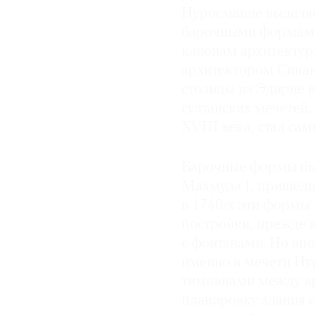
Нуросмание выделяе
барочными формами,
канонам архитекту
архитектором Синан
столицы из Эдирне 
султанских мечетей,
XVIII века, стал са
Барочные формы бы
Махмуда I, пришедше
в 1740-х эти формы
постройки, прежде 
с фонтанами. Но апо
именно в мечети Ну
тимпанами между а
планировку здания 