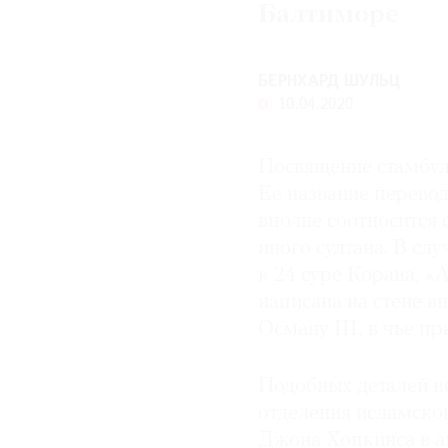
Балтиморе
© 2021 The Art Newspaper Russia
БЕРНХАРД ШУЛЬЦ
10.04.2020
Посвящение стамбул
Ее название перево
вполне соотносится 
иного султана. В сл
к 24 суре Корана, «
написана на стене в
Осману III, в чье п
Подобных деталей н
отделения исламског
Джона Хопкинса в а