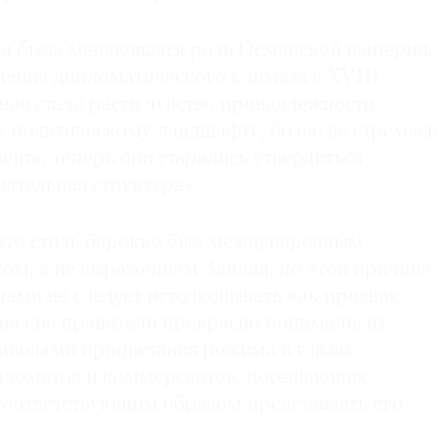
м была меняющаяся роль Османской империи.
ления дипломатического климата в XVIII
нов стало расти чувство принадлежности
 политическому ландшафту; более не стремясь
ента, теперь они старались утвердиться
иятельная структура».
 что стиль барокко был международным
ом, а не выражением Запада; по этой причине
ами не следует истолковывать как признак
анские правители прекрасно понимали: их
имволами процветания режима в глазах
пломатов и коммерсантов, посещающих
 соответствующим образом представлять его