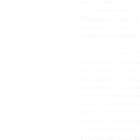
внутренний двор: о
сооружение всегда н
Нуросмание еще и н
отсылает к коринфс
османского барокко
В одной из самых ин
представляет полити
Соперничество трех
и Османской — был
проектами в их стол
завершенных незадо
в Петергофе и церко
просто восприняло 
начала было задуман
трансрегиональном 
в успешный междуна