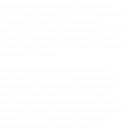
тся среди великих мечетей уникальными
 не соответствующими, на взгляд европейца,
ры Османской империи, заложенным
ом в XVI веке. После возвращения в 1703 году
в Стамбул возродилась традиция возведения
 и храм Нуросмание, построенный в середине
мым значимым из них.
ли характерны для времени правления
го к власти в 1730 году. Приблизительно
 неожиданно стали влиять на общественные
всего на великолепные «себили» — киоски
гея османская адаптация барокко достигла
росмание. Ее купол поддерживается четырьмя
рками, которые определяют квадратную
с многочисленными окнами. Уникален