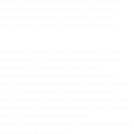
н имеет полуэллиптическую форму, поэтому
аходится в визуальном фокусе. Отличается
овой разновидностью капители, которая
кому ордеру и служит характерной чертой
.
тересных глав своего исследования Рюстем
ческий аспект этой архитектурной манеры.
 империй — Российской, Габсбургов
о отмечено престижными строительными
ицах. Исследователь указывает на два объекта,
лго до строительства Нуросмание: дворец
вь Карлс­кирхе в Вене. Османское барокко не
чужие формы: «Введение нового стиля с самого
о с тем, чтобы иметь отклик на
уровне, и смело включало османские элементы
родный стиль барокко».