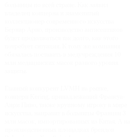
больницы по всей стране. Как заявил
владелец концерна и знаменитый
коллекционер современного искусства
Бернар Арно, производство антисептиков
©
будет продолжаться так долго, как этого
2021
потребует ситуация. К тому же компания
The
обязалась поставить в медучреждения 10
Art
млн медицинских масок разного уровня
Newspaper
Russia
защиты.
Главный конкурент LVMH на рынке,
концерн Kering, принадлежащий Франсуа-
Анри Пино, также крупному игроку в мире
искусства, направит в больницы Франции 3
млн масок, импортированных из Китая. А на
производственных площадках брендов