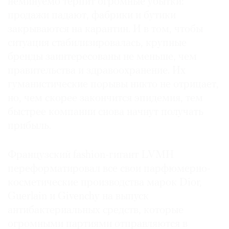
неминуемо терпит огромные убытки:
Где
продажи падают, фабрики и бутики
найти
закрываются на карантин. И в том, чтобы
газету
ситуация стабилизировалась, крупные
бренды заинтересованы не меньше, чем
Контакты
редакции
правительства и здравоохранение. Их
Авторы
гуманистические порывы никто не отрицает,
но, чем скорее закончится эпидемия, тем
Медиакит
быстрее компании снова начнут получать
Mediakit
прибыль.
Французский fashion-гигант LVMH
переформатировал все свои парфюмерно-
косметические производства марок Dior,
Guerlain и Givenchy на выпуск
антибактериальных средств, которые
огромными партиями отправляются в