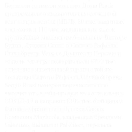
Бертелли от имени модного Дома Prada
предоставили 6 аппаратов искусственной
вентиляции легких (ИВЛ), 80 тыс. защитных
костюмов и 110 тыс. медицинских масок
крупнейшим миланским больницам Витторе
Буцци, Луиджи Сакко и Святого Рафаэля.
Глава бренда Versace Донателла Версаче и
ее дочь Аллегра пожертвовали €200 тыс.
отделению интенсивной терапии той же
больницы Святого Рафаэля. Обувной бренд
Sergio Rossi намерен перечислять всю
выручку от онлайн-продаж на исследования
COVID-19 и направил €100 тыс. больницам
Фатебенефрателли и Луиджи Сакко.
Компания Mayhoola, владеющая брендами
Valentino, Balmain и Pal Zileri, передала