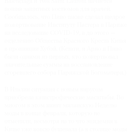
Balenciaga и Yves Saint Laurent начнется
пошив защитных костюмов для врачей.
Сообщалось, что Пино также сделал щедрое
пожертвование Институту Пастера в Париже
на исследование COVID-19, а до этого —
отделению Общества Красного Креста Китая
в провинции Хубэй. (Кстати, и Арно и Пино
были одними из первых, кто пожертвовал
значительные суммы на восстановление
сгоревшего собора Парижской Богоматери.)
В Италии ситуация с новым вирусом
приобрела катастрофические масштабы. Во
многом в этом винят миланскую Неделю
моды в конце февраля, которую не
отменили, несмотря на то что эпидемия в
Китае уже вовсю бушевала (а в столице моды