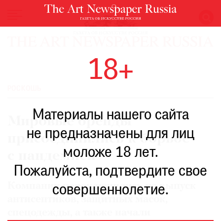
НОВОСТИ
18+
ВЫСТАВКИ
РЕСТАВРАЦИЯ
РОСКОШЬ
КНИГИ
Материалы нашего сайта
ПО
Мировые бренды
ПУТИ
не предназначены для лиц
присоединились к борьбе
РЕЙТИНГ
моложе 18 лет.
МУЗЕЕВ
с пандемией
РОСКОШЬ
Пожалуйста, подтвердите свое
ПРИГЛАШЕНИЯ
Компании переключились на выпуск
совершеннолетие.
антисептиков, защитных масок,
спецодежды, а также начали