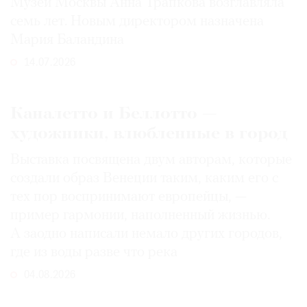
Музей Москвы Анна Трапкова возглавляла
семь лет. Новым директором назначена
Мария Баландина
14.07.2026
Каналетто и Беллотто —
художники, влюбленные в город
Выставка посвящена двум авторам, которые
создали образ Венеции таким, каким его c
тех пор воспринимают европейцы, —
пример гармонии, наполненный жизнью.
А заодно написали немало других городов,
где из воды разве что река
04.08.2026