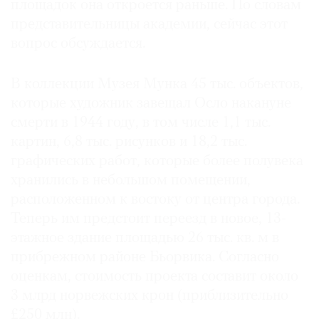
площадок она откроется раньше. По словам
представительницы академии, сейчас этот
вопрос обсуждается.
©
В коллекции Музея Мунка 45 тыс. объектов,
2021
которые художник завещал Осло накануне
The
смерти в 1944 году, в том числе 1,1 тыс.
Art
картин, 6,8 тыс. рисунков и 18,2 тыс.
Newspaper
графических работ, которые более полувека
Russia
хранились в небольшом помещении,
расположенном к востоку от центра города.
Теперь им предстоит переезд в новое, 13-
этажное здание площадью 26 тыс. кв. м в
прибрежном районе Бьорвика. Согласно
оценкам, стоимость проекта составит около
3 млрд норвежских крон (приблизительно
£250 млн).