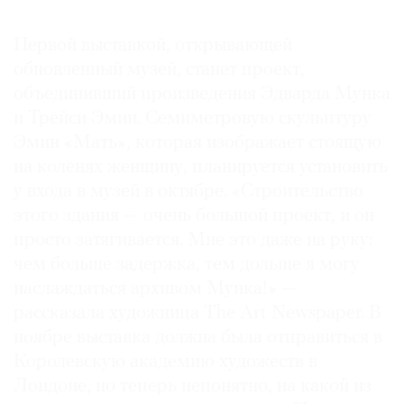
Где
найти
Первой выставкой, открывающей
газету
обновленный музей, станет проект,
объединивший произведения Эдварда Мунка
Контакты
и Трейси Эмин. Семиметровую скульптуру
редакции
Эмин «Мать», которая изображает стоящую
Авторы
на коленях женщину, планируется установить
Медиакит
у входа в музей в октябре. «Строительство
Mediakit
этого здания — очень большой проект, и он
просто затягивается. Мне это даже на руку:
чем больше задержка, тем дольше я могу
наслаждаться архивом Мунка!» —
рассказала художница The Art Newspaper. В
ноябре выставка должна была отправиться в
Королевскую академию художеств в
Лондоне, но теперь непонятно, на какой из