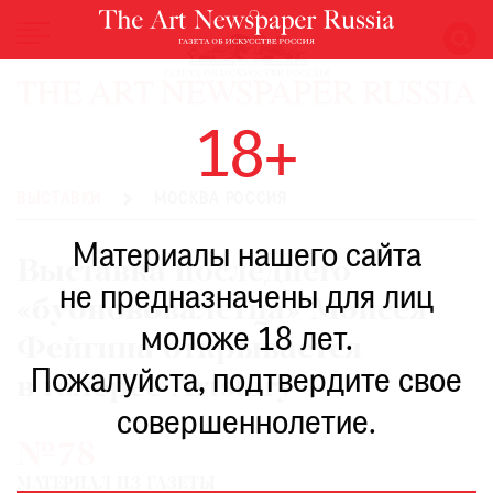
НОВОСТИ
18+
ВЫСТАВКИ
РЕСТАВРАЦИЯ
ВЫСТАВКИ
МОСКВА РОССИЯ
КНИГИ
Материалы нашего сайта
ПО
Выставка последнего
ПУТИ
не предназначены для лиц
«бубнововалетца» Моисея
РЕЙТИНГ
моложе 18 лет.
МУЗЕЕВ
Фейгина открывается
РОСКОШЬ
Пожалуйста, подтвердите свое
в галерее Artstory
ПРИГЛАШЕНИЯ
совершеннолетие.
№78
МАТЕРИАЛ ИЗ ГАЗЕТЫ