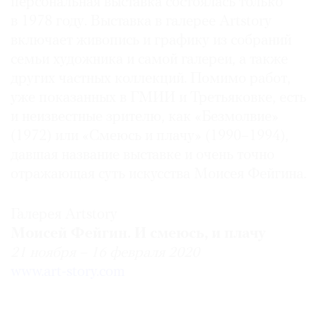
персональная выставка состоялась только
в 1978 году. Выставка в галерее Artstory
включает живопись и графику из собраний
семьи художника и самой галереи, а также
©
других частных коллекций. Помимо работ,
2021
уже показанных в ГМИИ и Третьяковке, есть
The
и неизвестные зрителю, как «Безмолвие»
Art
(1972) или «Смеюсь и плачу» (1990–1994),
Newspaper
давшая название выставке и очень точно
Russia
отражающая суть искусства Моисея Фейгина.
Галерея Artstory
Моисей Фейгин. И смеюсь, и плачу
21 ноября – 16 февраля 2020
www.art-story.com