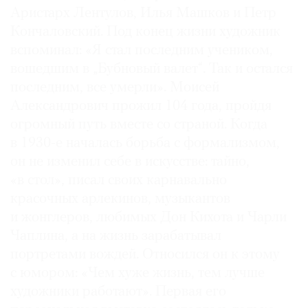
Аристарх Лентулов, Илья Машков и Петр
Где
найти
Кончаловский. Под конец жизни художник
газету
вспоминал: «Я стал последним учеником,
вошедшим в „Бубновый валет“. Так и остался
Контакты
последним, все умерли». Моисей
редакции
Александрович прожил 104 года, пройдя
Авторы
огромный путь вместе со страной. Когда
Медиакит
в 1930-е началась борьба с формализмом,
Mediakit
он не изменил себе в искусстве: тайно,
«в стол», писал своих карнавально
красочных арлекинов, музыкантов
и жонглеров, любимых Дон Кихота и Чарли
Чаплина, а на жизнь зарабатывал
портретами вождей. Относился он к этому
с юмором: «Чем хуже жизнь, тем лучше
художники работают». Первая его