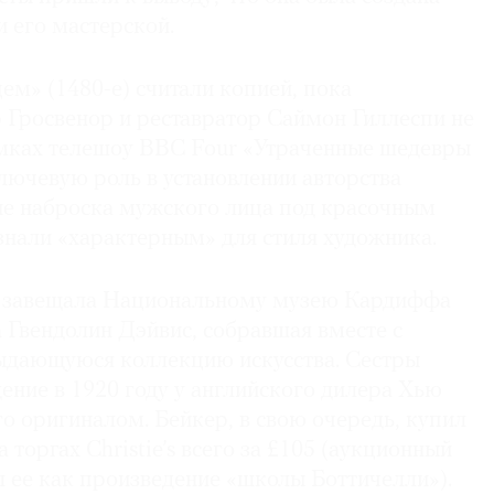
 его мастерской.
м» (1480-е) считали копией, пока
 Гросвенор и реставратор Саймон Гиллеспи не
амках телешоу BBC Four «Утраченные шедевры
лючевую роль в установлении авторства
е наброска мужского лица под красочным
знали «характерным» для стиля художника.
у завещала Национальному музею Кардиффа
 Гвендолин Дэйвис, собравшая вместе с
ыдающуюся коллекцию искусства. Сестры
ение в 1920 году у английского дилера Хью
го оригиналом. Бейкер, в свою очередь, купил
а торгах Christie’s всего за £105 (аукционный
 ее как произведение «школы Боттичелли»).