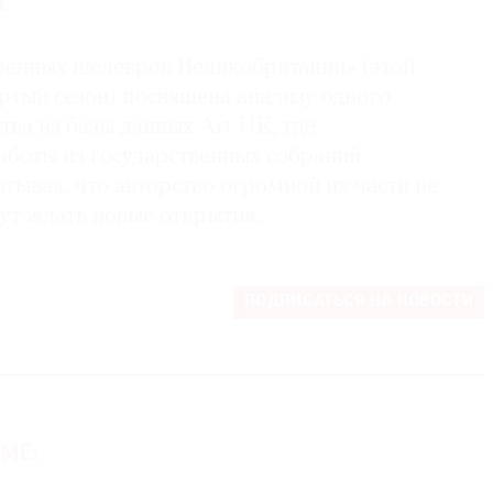
.
ченных шедевров Великобритании» (этой
ртый сезон) посвящена анализу одного
тва из базы данных Art UK, где
аботы из государственных собраний
тывая, что авторство огромной их части не
гут ждать новые открытия.
ПОДПИСАТЬСЯ НА НОВОСТИ
МЕ: