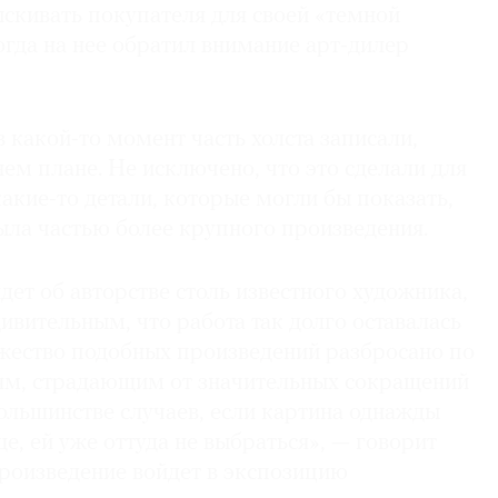
скивать покупателя для своей «темной
гда на нее обратил внимание арт-дилер
в какой-то момент часть холста записали,
нем плане. Не исключено, что это сделали для
какие-то детали, которые могли бы показать,
ыла частью более крупного произведения.
идет об авторстве столь известного художника,
ивительным, что работа так долго оставалась
жество подобных произведений разбросано по
м, страдающим от значительных сокращений
большинстве случаев, если картина однажды
е, ей уже оттуда не выбраться», — говорит
произведение войдет в экспозицию