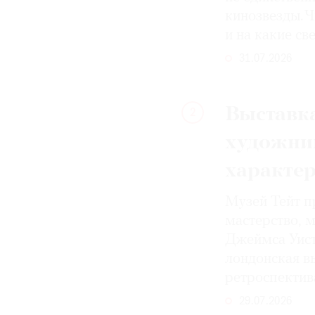
кинозвезды. Ч
и на какие с
31.07.2026
Выставка
2
художни
характе
Музей Тейт п
мастерство, 
Джеймса Уист
лондонская вы
ретроспектив
29.07.2026