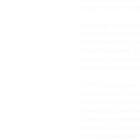
Сандро Боттичелли и
© 2021 The Art Newspaper Russia
«Мадонну с младенце
искусствовед Бендор
обследовали ее в р
Великобритании». К
сыграло обнаружени
слоем, который при
В 1952 году картин
филантроп из Уэльса
сестрой Маргарет в
приобрели произвед
Бейкера и считали е
работу в 1915 году н
дом позиционировал