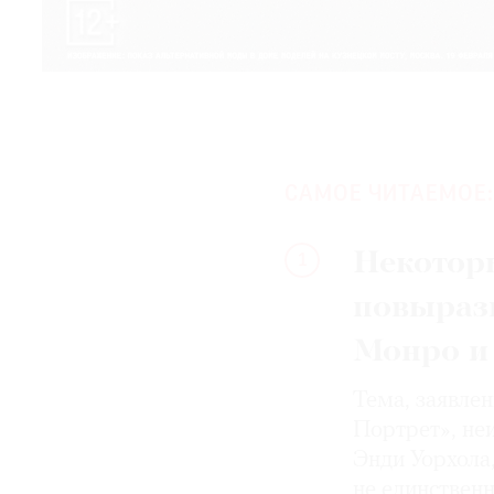
САМОЕ ЧИТАЕМОЕ:
Некотор
1
повыраз
Монро и
Тема, заявле
Портрет», не
Энди Уорхола
не единствен