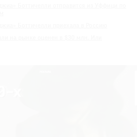
джиа» Боттичелли отправится из Уффици по
ам
джиа» Боттичелли приехала в Россию
ли на рынке оценен в $30 млн. Или