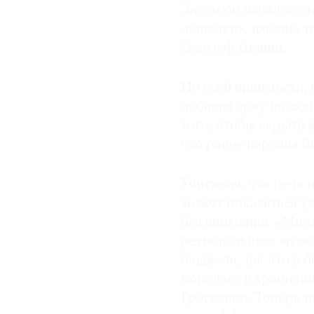
Затем он начал поды
лошадки», именно то
Джозеф Дювин.
По всей видимости, 
добавив арку на зад
того, чтобы скрыть 
что ранее картина б
Учитывая, что речь 
может показаться уд
без внимания. «Мно
региональным музея
бюджета, так что в 
попадает в хранилищ
Гросвенор. Теперь 