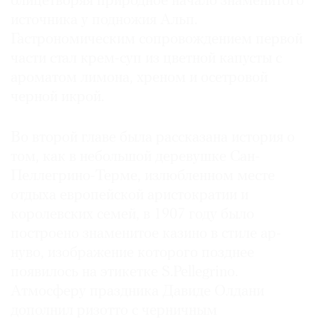
олицетворяя природное начало знаменитого
источника у подножия Альп.
Гастрономическим сопровождением первой
части стал крем-суп из цветной капусты с
©
ароматом лимона, хреном и осетровой
2021
черной икрой.
The
Art
Во второй главе была рассказана история о
Newspaper
том, как в небольшой деревушке Сан-
Russia
Пеллегрино-Терме, излюбленном месте
отдыха европейской аристократии и
королевских семей, в 1907 году было
построено знаменитое казино в стиле ар-
нуво, изображение которого позднее
появилось на этикетке S.Pellegrino.
Атмосферу праздника Давиде Олдани
дополнил ризотто с черничным