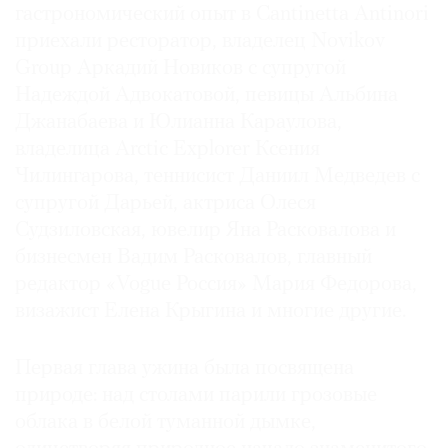
гастрономический опыт в Cantinetta Antinori
Где
приехали ресторатор, владелец Novikov
найти
газету
Group Аркадий Новиков с супругой
Надеждой Адвокатовой, певицы Альбина
Контакты
Джанабаева и Юлианна Караулова,
редакции
владелица Arctic Explorer Ксения
Авторы
Чилингарова, теннисист Даниил Медведев с
Медиакит
супругой Дарьей, актриса Олеся
Mediakit
Судзиловская, ювелир Яна Расковалова и
бизнесмен Вадим Расковалов, главный
редактор «Vogue Россия» Мария Федорова,
визажист Елена Крыгина и многие другие.
Первая глава ужина была посвящена
природе: над столами парили грозовые
облака в белой туманной дымке,