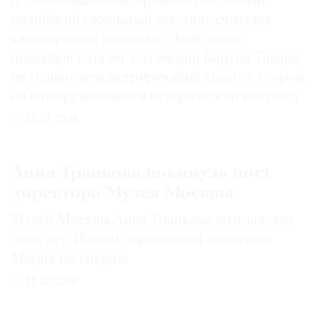
В доколониальные времена бесценный
индийский узорчатый текстиль считался
«экспортным золотом». Этой эпохе
посвящен каталог коллекции Каруна Такара,
не только демонстрирующий красоту узоров,
но и погружающий в исторический контекст
31.07.2026
Анна Трапкова покинула пост
директора Музея Москвы
Музей Москвы Анна Трапкова возглавляла
семь лет. Новым директором назначена
Мария Баландина
14.07.2026