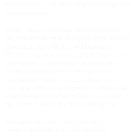
конфитюром, кофейной пудрой и ассорти из
жареных семян.
Третья глава — мировая экспансия. Гости
увидели путешествие бренда вокруг света: от
Москвы до Нью-Йорка, от Парижа до
Шанхая и Сиднея — там, где S.Pellegrino стал
синонимом итальянского стиля и образа
жизни. Сопровождением истории стало
специальное блюдо из телячьих щечек с
соусом из сморчков, моркови и добавлением
газированной воды San Pellegrino, а также
украшенное звездой а-ля San Pellegrino.
Четвертая глава была посвящена 120-
летнему юбилею, и в зале появилась