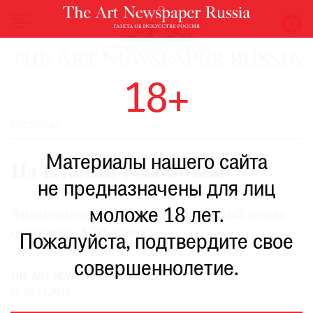
НОВОСТИ
18+
ВЫСТАВКИ
РЕСТАВРАЦИЯ
РОСКОШЬ
КНИГИ
Материалы нашего сайта
ПО
Из Италии с любовью
ПУТИ
не предназначены для лиц
РЕЙТИНГ
моложе 18 лет.
МУЗЕЕВ
Знаменитая марка минеральной воды
отметила 120-летие
РОСКОШЬ
Пожалуйста, подтвердите свое
ПРИГЛАШЕНИЯ
совершеннолетие.
THE ART NEWSPAPER RUSSIA
04.11.2019