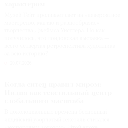
характером
Музей Тейт проливает свет на «невероятное
мастерство, магию и разнообразие»
творчества Джеймса Уистлера. Но как
получилось, что лондонская выставка —
всего четвертая ретроспектива художника
за всю историю?
29.07.2026
Когда ситец правил миром:
Индия как текстильный центр
глобального масштаба
В доколониальные времена бесценный
индийский узорчатый текстиль считался
«экспортным золотом». Этой эпохе