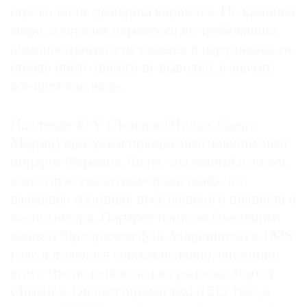
строго такие демарши караются. По крайней
мере, о случаях перевески по требованию
администрации я не слыхал, в наручниках со
стенда никто никого не выводил, а значит,
все идет как надо.
На стенде R+V (Лондон, Милан, Санкт-
Мориц) красуется прекрасный живописный
портрет Ференца Листа, созданный в эпоху,
известную как «годы странствий», по
названию сборника пьес великого пианиста и
композитора. Портрет написан блестящим
венцем Фридрихом фон Амерлингом в 1838
году и появился совсем недавно, внезапно,
всего три недели назад на рядовых торгах
Christie’s. Он был оценен там в €12 тыс., а