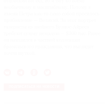
отцовский взгляд, но и тягу ко всему
необычному и масштабному. Потому к
имени Петра как-то само собой просилось
прибавление — Великий. За этот портрет
галеристы из знойного Буэнос-Айреса
требуют сумму немалую — $300 тыс. Ранее
он находился в частной коллекции
бразильского гражданина, что выглядит
почти шуткой.
ПОДПИСАТЬСЯ НА НОВОСТИ