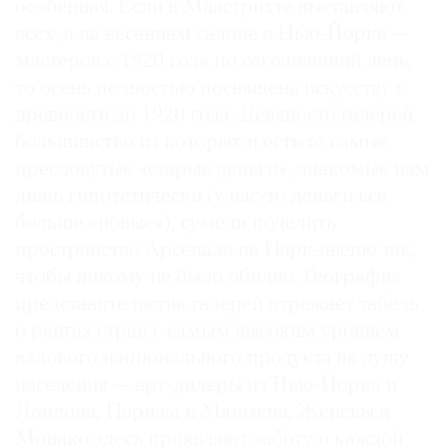
особенная. Если в Маастрихте выставляют
всех, а на весеннем салоне в Нью-Йорке —
мастеров с 1920 года по сегодняшний день,
то осень полностью посвящена искусству с
©
древности до 1920 года. Девяносто галерей,
2021
большинство из которых и есть те самые
The
пресловутые «старые деньги», знакомые нам
Art
лишь гипотетически (у нас-то деньги все
Newspaper
больше «новые»), сумели поделить
Russia
пространство Арсенала на Парк-авеню так,
чтобы никому не было обидно. География
представительства галерей отражает табель
о рангах стран с самым высоким уровнем
валового национального продукта на душу
населения — арт-дилеры из Нью-Йорка и
Лондона, Парижа и Мюнхена, Женевы и
Монако здесь проявляют заботу о каждой