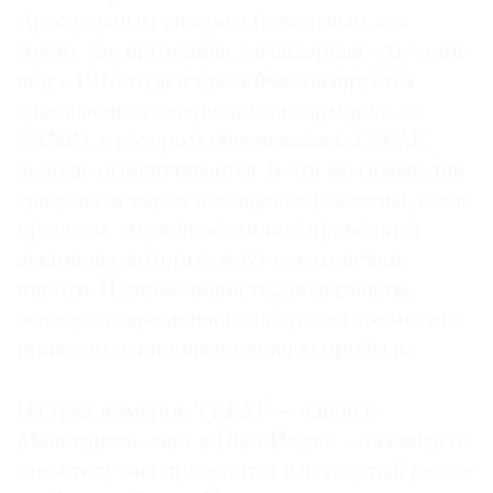
Арсенальным ангаром (известным как
Где
найти
место, где проходила легендарная «Армори-
газету
шоу» 1913 года и где сейчас базируется
одноименная американская ярмарка. —
Контакты
TANR), в котором обосновалась TEFAF,
редакции
дело не ограничивается. В эти же самые дни
Авторы
сразу на четырех площадках (заметим, все в
Медиакит
пределах «музейной мили») проводятся
Mediakit
аукционы, которых ждут как из печки
пироги. Импрессионисты, модернисты,
мастера современного искусства совместно
приносят аукционам главную прибыль.
Из трех ярмарок TEFAF — одной в
Маастрихте, двух в Нью-Йорке — осенняя (в
этом году она проводится в четвертый раз) —