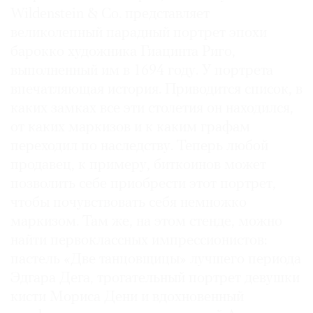
Wildenstein & Co. представляет
великолепный парадный портрет эпохи
барокко художника Гиацинта Риго,
выполненный им в 1694 году. У портрета
впечатляющая история. Приводится список, в
каких замках все эти столетия он находился,
от каких маркизов и к каким графам
переходил по наследству. Теперь любой
продавец, к примеру, биткоинов может
позволить себе приобрести этот портрет,
чтобы почувствовать себя немножко
маркизом. Там же, на этом стенде, можно
найти первоклассных импрессионистов:
пастель «Две танцовщицы» лучшего периода
Эдгара Дега, трогательный портрет девушки
кисти Мориса Дени и вдохновенный