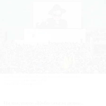
Где
найти
газету
Контакты
редакции
Авторы
Медиакит
Mediakit
Акция Йоко Оно Bells for Peace на открытии Манчестерского
международного фестиваля. 2019.
Фото: PA Wire/PA Images/ТАСС
На выставке «Небо всегда ясное»