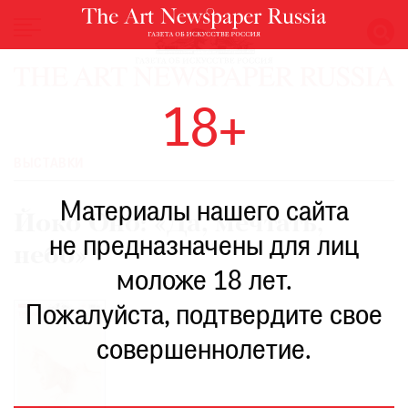
НОВОСТИ
18+
ВЫСТАВКИ
РЕСТАВРАЦИЯ
ВЫСТАВКИ
КНИГИ
Материалы нашего сайта
ПО
Йоко Оно: «Да, мечтать,
ПУТИ
не предназначены для лиц
небо»
РЕЙТИНГ
моложе 18 лет.
МУЗЕЕВ
РОСКОШЬ
Пожалуйста, подтвердите свое
ПРИГЛАШЕНИЯ
совершеннолетие.