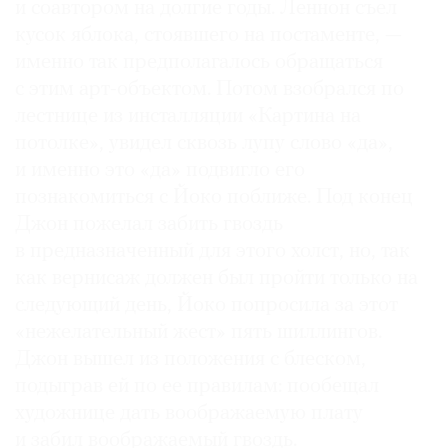
и соавтором на долгие годы. Леннон съел
кусок яблока, стоявшего на постаменте, —
именно так предполагалось обращаться
с этим арт-объектом. Потом взобрался по
лестнице из инсталляции «Картина на
потолке», увидел сквозь лупу слово «да»,
и именно это «да» подвигло его
познакомиться с Йоко поближе. Под конец
Джон пожелал забить гвоздь
в предназначенный для этого холст, но, так
как вернисаж должен был пройти только на
следующий день, Йоко попросила за этот
«нежелательный жест» пять шиллингов.
Джон вышел из положения с блеском,
подыграв ей по ее правилам: пообещал
художнице дать воображаемую плату
и забил воображаемый гвоздь.